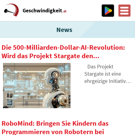
Geschwindigkeit
.at
News
Die 500-Milliarden-Dollar-AI-Revolution:
Wird das Projekt Stargate den...
Das Projekt
Stargate ist eine
ehrgeizige Initiative
zur Schaffung einer
Infrastruktur für
künstliche
Intelligenz in den
USA. Ziel ist es, in
RoboMind: Bringen Sie Kindern das
den nächsten vier
Programmieren von Robotern bei
Jahren 500