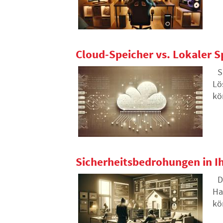
Sp
nä
Cloud-Speicher vs. Lokaler S
S
Lö
kö
ei
Sicherheitsbedrohungen in Ih
D
Ha
kö