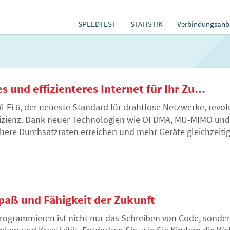
SPEEDTEST
STATISTIK
Verbindungsanbi
s und effizienteres Internet für Ihr Zu...
i-Fi 6, der neueste Standard für drahtlose Netzwerke, revol
fizienz. Dank neuer Technologien wie OFDMA, MU-MIMO und 
here Durchsatzraten erreichen und mehr Geräte gleichzeitig
nen zu Hause und im Büro helfen kann.
paß und Fähigkeit der Zukunft
rogrammieren ist nicht nur das Schreiben von Code, sonde