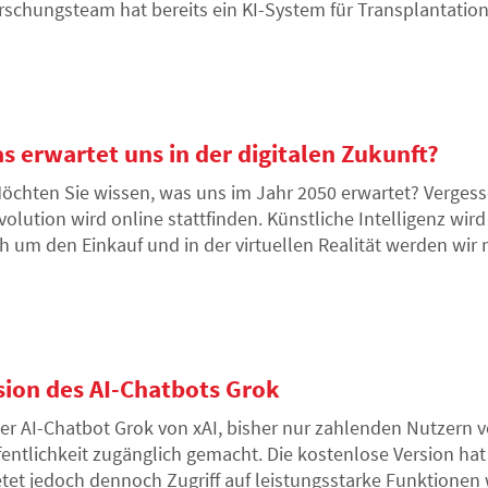
rschungsteam hat bereits ein KI-System für Transplantation
steme basieren jedoch nur auf statistischen Grundlagen und
ßerdem vertreten verschiedene KI-Systeme unterschiedliche
s erwartet uns in der digitalen Zukunft?
öchten Sie wissen, was uns im Jahr 2050 erwartet? Vergess
volution wird online stattfinden. Künstliche Intelligenz wi
ch um den Einkauf und in der virtuellen Realität werden wi
lt Kaffee trinken.
rsion des AI-Chatbots Grok
er AI-Chatbot Grok von xAI, bisher nur zahlenden Nutzern v
fentlichkeit zugänglich gemacht. Die kostenlose Version ha
etet jedoch dennoch Zugriff auf leistungsstarke Funktionen 