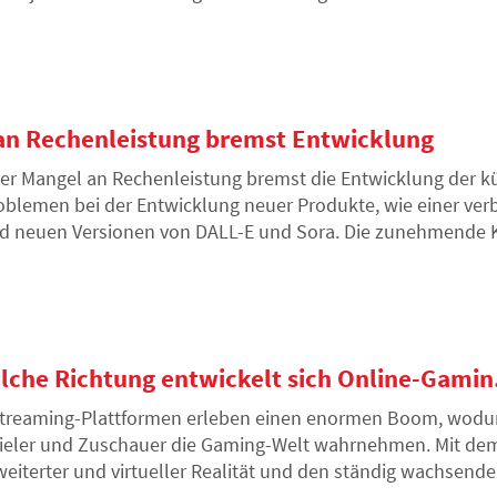
deutet dies eine neue Ära in der Zugänglichkeit von künstlic
 an Rechenleistung bremst Entwicklung
er Mangel an Rechenleistung bremst die Entwicklung der kün
oblemen bei der Entwicklung neuer Produkte, wie einer ver
d neuen Versionen von DALL-E und Sora. Die zunehmende K
orme Rechenkapazitäten, was Innovationen und die Markte
lche Richtung entwickelt sich Online-Gamin.
treaming-Plattformen erleben einen enormen Boom, wodurch
ieler und Zuschauer die Gaming-Welt wahrnehmen. Mit d
weiterter und virtueller Realität und den ständig wachsend