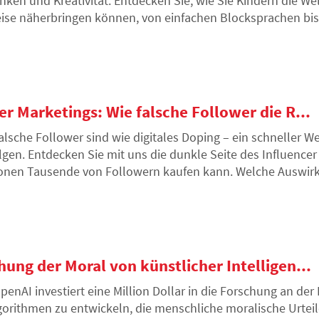
nken und Kreativität. Entdecken Sie, wie Sie Kindern die We
ise näherbringen können, von einfachen Blocksprachen bis
er Marketings: Wie falsche Follower die R...
alsche Follower sind wie digitales Doping – ein schneller W
lgen. Entdecken Sie mit uns die dunkle Seite des Influence
onen Tausende von Followern kaufen kann. Welche Auswir
e Gesellschaft und vor allem auf die junge Generation?
hung der Moral von künstlicher Intelligen...
penAI investiert eine Million Dollar in die Forschung an der 
gorithmen zu entwickeln, die menschliche moralische Urtei