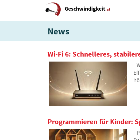
Geschwindigkeit
.at
News
Wi-Fi 6: Schnelleres, stabilere
W
Ef
hö
Ih
Programmieren für Kinder: S
P