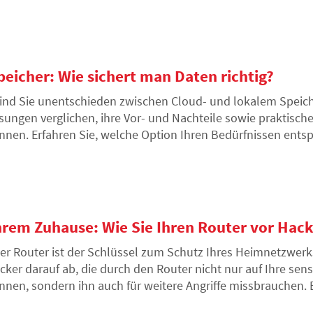
ielen und Streamen mehr als nur ein Hobby. Sehen Sie, wa
chsten Jahren erwartet.
peicher: Wie sichert man Daten richtig?
ind Sie unentschieden zwischen Cloud- und lokalem Speich
sungen verglichen, ihre Vor- und Nachteile sowie praktische
nnen. Erfahren Sie, welche Option Ihren Bedürfnissen ents
nrichten, das Ihre wichtigen Dateien vor Verlust und Cyber
rem Zuhause: Wie Sie Ihren Router vor Hack
er Router ist der Schlüssel zum Schutz Ihres Heimnetzwerks
cker darauf ab, die durch den Router nicht nur auf Ihre sen
nnen, sondern ihn auch für weitere Angriffe missbrauchen. E