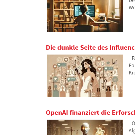
De
We
Die dunkle Seite des Influenc
F
Fo
Kr
di
OpenAI finanziert die Erforsc
O
Al