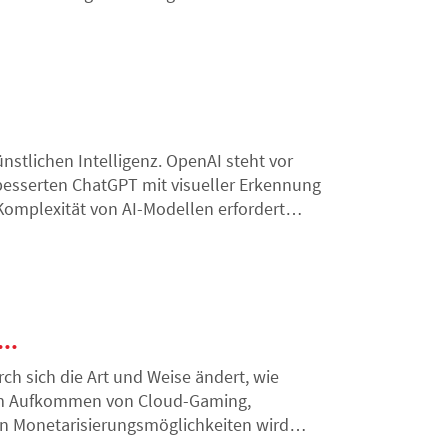
her Intelligenz?
stlichen Intelligenz. OpenAI steht vor
besserten ChatGPT mit visueller Erkennung
omplexität von AI-Modellen erfordert
inführung neuer Funktionen verlangsamt.
..
 sich die Art und Weise ändert, wie
em Aufkommen von Cloud-Gaming,
en Monetarisierungsmöglichkeiten wird