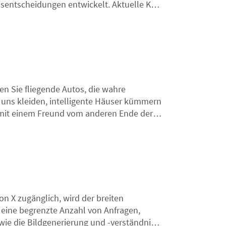
sentscheidungen entwickelt. Aktuelle KI-
 fehlen ein echtes Verständnis von Ethik.
 philosophische Ansichten zur Moral.
en Sie fliegende Autos, die wahre
rd uns kleiden, intelligente Häuser kümmern
r mit einem Freund vom anderen Ende der
on X zugänglich, wird der breiten
t eine begrenzte Anzahl von Anfragen,
wie die Bildgenerierung und -verständnis.