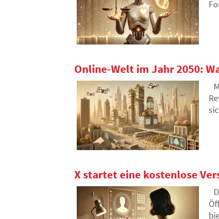
Fo
Sy
Au
Online-Welt im Jahr 2050: Wa
M
Re
si
We
X startet eine kostenlose Ve
D
Öf
bi