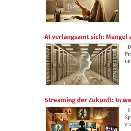
Be
AI verlangsamt sich: Mangel
D
Pr
un
en
Streaming der Zukunft: In we
S
Sp
er