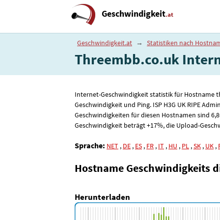
Geschwindigkeit
.at
Geschwindigkeit.at
→
Statistiken nach Hostna
Threembb.co.uk Interne
Internet-Geschwindigkeit statistik für Hostname 
Geschwindigkeit und Ping. ISP H3G UK RIPE Admi
Geschwindigkeiten für diesen Hostnamen sind 6
,
Geschwindigkeit beträgt +17%, die Upload-Geschwin
Sprache:
NET
,
DE
,
ES
,
FR
,
IT
,
HU
,
PL
,
SK
,
UK
,
Hostname Geschwindigkeits 
Herunterladen