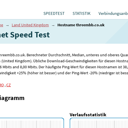
SPEEDTEST
STATISTIK
Verbindungsanbi
me
→
Land United Kingdom
→
Hostname threembb.co.uk
t Speed ​​Test
threembb.co.uk. Berechneter Durchschnitt, Median, unteres und oberes Qua
n (United Kingdom). Übliche Download-Geschwindigkeiten für diesen Hostn
86
Mbits and 8
,00
Mbits. Der häufigste Ping-Wert für diesen Hostnamen ist 38
digkeit +25% (höher ist besser) und der Ping-Wert -20% (niedriger ist bess
RO
,
CZ
diagramm
Verlaufsstatistik