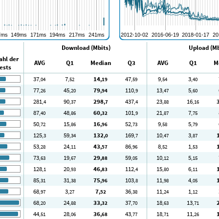
Download (Mbits)
Upload (Mb
ahl der
AVG
Q1
Median
Q3
AVG
Q1
M
ests
37
7
14
47
9
3
,04
,52
,19
,59
,54
,40
77
45
79
110
13
5
,26
,20
,94
,9
,47
,60
281
90
298
437
23
16
,4
,37
,7
,4
,88
,16
87
48
60
101
21
7
,40
,86
,32
,9
,87
,75
50
15
16
52
9
5
,72
,86
,96
,73
,58
,79
125
59
132
169
10
3
,3
,34
,0
,7
,47
,87
53
24
43
86
8
1
,28
,11
,57
,96
,52
,53
73
19
29
59
10
5
,63
,67
,88
,05
,12
,15
128
20
46
112
15
6
,1
,93
,83
,4
,80
,11
85
31
75
103
11
4
,31
,38
,96
,8
,98
,05
68
3
7
36
11
1
,97
,27
,52
,38
,24
,12
68
24
33
37
18
13
,20
,88
,32
,70
,63
,71
44
28
36
43
18
11
,51
,06
,68
,77
,71
,26