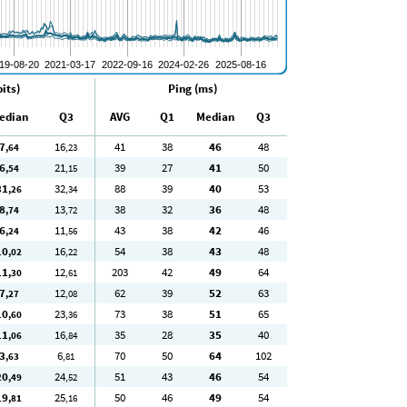
its)
Ping (ms)
edian
Q3
AVG
Q1
Median
Q3
7
16
41
38
46
48
,64
,23
6
21
39
27
41
50
,54
,15
31
32
88
39
40
53
,26
,34
8
13
38
32
36
48
,74
,72
6
11
43
38
42
46
,24
,56
10
16
54
38
43
48
,02
,22
11
12
203
42
49
64
,30
,61
7
12
62
39
52
63
,27
,08
10
23
73
38
51
65
,60
,36
11
16
35
28
35
40
,06
,84
3
6
70
50
64
102
,63
,81
20
24
51
43
46
54
,49
,52
19
25
50
46
49
54
,81
,16