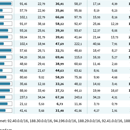
91
22
36
58
17
4
,45
,79
,41
,27
,14
,39
57
22
35
95
8
6
,79
,90
,86
,58
,19
,23
102
22
66
97
15
8
,1
,79
,08
,75
,93
,16
91
38
58
92
25
12
,07
,18
,12
,47
,86
,29
93
25
39
93
12
6
,26
,91
,30
,67
,37
,05
59
31
39
41
21
13
,04
,79
,41
,64
,64
,73
102
18
47
222
40
7
,4
,94
,69
,1
,56
,91
57
26
32
48
18
8
,65
,71
,71
,83
,47
,27
94
36
69
115
16
5
,20
,55
,46
,0
,33
,27
48
29
38
60
11
2
,50
,41
,99
,63
,45
,83
48
21
44
63
8
5
,56
,67
,63
,82
,91
,65
80
9
58
75
9
4
,60
,02
,39
,38
,90
,68
35
12
33
48
14
3
,65
,33
,26
,22
,02
,41
88
33
37
44
19
16
,00
,40
,72
,13
,99
,87
237
34
67
243
34
4
,0
,94
,38
,8
,23
,31
21
5
6
11
3
0
,12
,53
,73
,35
,73
,79
41
5
31
41
4
1
,41
,68
,48
,56
,27
,91
 92.40.0.0/16, 188.30.0.0/16, 94.196.0.0/16, 188.29.0.0/16, 92.41.0.0/16, 188.
Kingdom