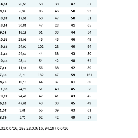
14
26
58
38
47
57
,61
,59
8
8
85
46
50
93
,82
,92
10
17
50
47
50
51
,97
,91
18
30
47
28
41
65
,98
,58
9
18
51
33
44
54
,58
,26
20
29
45
43
46
49
,76
,06
19
24
102
28
40
94
,88
,90
21
24
44
38
43
50
,18
,52
10
25
54
42
48
64
,38
,19
7
11
56
38
42
50
,11
,41
7
8
132
47
59
161
,38
,73
8
10
44
37
41
50
,23
,10
11
24
51
40
45
58
,30
,23
19
24
42
41
43
45
,87
,46
6
47
43
33
45
49
,26
,65
1
3
55
39
43
61
,07
,69
3
5
52
42
49
57
,79
,70
31.0.0/16, 188.28.0.0/16, 94.197.0.0/16