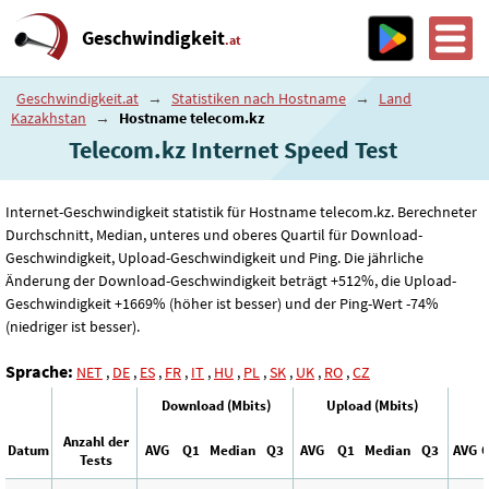
Geschwindigkeit
.at
Geschwindigkeit.at
→
Statistiken nach Hostname
→
Land
Kazakhstan
→
Hostname telecom.kz
Telecom.kz Internet Speed ​​Test
Internet-Geschwindigkeit statistik für Hostname telecom.kz. Berechneter
Durchschnitt, Median, unteres und oberes Quartil für Download-
Geschwindigkeit, Upload-Geschwindigkeit und Ping. Die jährliche
Änderung der Download-Geschwindigkeit beträgt +512%, die Upload-
Geschwindigkeit +1669% (höher ist besser) und der Ping-Wert -74%
(niedriger ist besser).
Sprache:
NET
,
DE
,
ES
,
FR
,
IT
,
HU
,
PL
,
SK
,
UK
,
RO
,
CZ
Download (Mbits)
Upload (Mbits)
Anzahl der
Datum
AVG
Q1
Median
Q3
AVG
Q1
Median
Q3
AVG
Tests