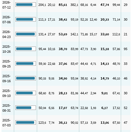
2026-
204
20
85
382
68
6
47
99
29
,1
,12
,61
,1
,16
,44
,74
,44
07-12
2026-
111
17
38
93
52
12
20
71
30
,3
,21
,42
,19
,25
,40
,33
,14
07-06
2026-
131
27
53
142
71
15
33
112
21
,4
,57
,69
,1
,85
,17
,60
,8
04-23
2025-
95
10
38
83
47
3
15
57
95
,44
,15
,70
,99
,73
,90
,18
,86
10-26
2025-
59
22
37
83
44
4
14
48
33
,30
,68
,06
,47
,43
,71
,13
,70
09-25
2025-
90
9
34
93
38
4
14
46
46
,33
,05
,90
,04
,92
,14
,79
,10
09-16
2025-
68
8
28
81
44
2
9
67
30
,60
,75
,13
,06
,47
,94
,01
,41
09-10
2025-
50
6
17
63
22
1
6
17
52
,04
,55
,07
,74
,58
,93
,17
,52
08-31
2025-
123
7
36
90
57
3
13
67
47
,6
,74
,12
,02
,13
,59
,06
,50
07-03