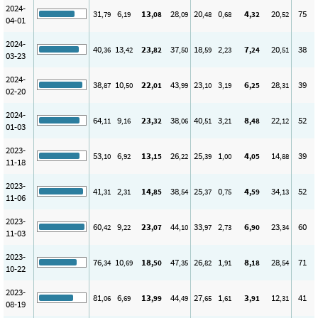
2024-
31
6
13
28
20
0
4
20
75
,79
,19
,08
,09
,48
,68
,32
,52
04-01
2024-
40
13
23
37
18
2
7
20
38
,36
,42
,82
,50
,59
,23
,24
,51
03-23
2024-
38
10
22
43
23
3
6
28
39
,87
,50
,01
,99
,10
,19
,25
,31
02-20
2024-
64
9
23
38
40
3
8
22
52
,11
,16
,32
,06
,51
,21
,48
,12
01-03
2023-
53
6
13
26
25
1
4
14
39
,10
,92
,15
,22
,39
,00
,05
,88
11-18
2023-
41
2
14
38
25
0
4
34
52
,31
,31
,85
,54
,37
,75
,59
,13
11-06
2023-
60
9
23
44
33
2
6
23
60
,42
,22
,07
,10
,97
,73
,90
,34
11-03
2023-
76
10
18
47
26
1
8
28
71
,34
,69
,50
,35
,82
,91
,18
,54
10-22
2023-
81
6
13
44
27
1
3
12
41
,06
,69
,99
,49
,65
,61
,91
,31
08-19