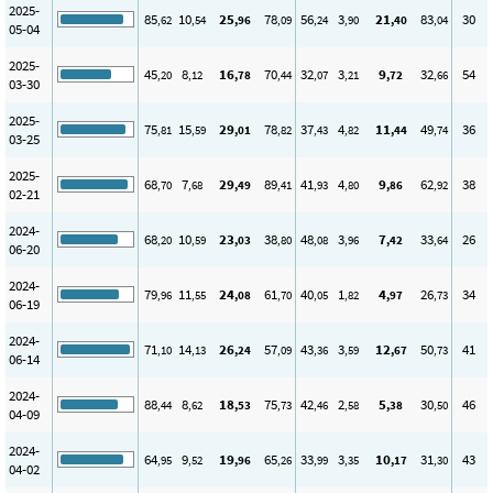
2025-
85
10
25
78
56
3
21
83
30
,62
,54
,96
,09
,24
,90
,40
,04
05-04
2025-
45
8
16
70
32
3
9
32
54
,20
,12
,78
,44
,07
,21
,72
,66
03-30
2025-
75
15
29
78
37
4
11
49
36
,81
,59
,01
,82
,43
,82
,44
,74
03-25
2025-
68
7
29
89
41
4
9
62
38
,70
,68
,49
,41
,93
,80
,86
,92
02-21
2024-
68
10
23
38
48
3
7
33
26
,20
,59
,03
,80
,08
,96
,42
,64
06-20
2024-
79
11
24
61
40
1
4
26
34
,96
,55
,08
,70
,05
,82
,97
,73
06-19
2024-
71
14
26
57
43
3
12
50
41
,10
,13
,24
,09
,36
,59
,67
,73
06-14
2024-
88
8
18
75
42
2
5
30
46
,44
,62
,53
,73
,46
,58
,38
,50
04-09
2024-
64
9
19
65
33
3
10
31
43
,95
,52
,96
,26
,99
,35
,17
,30
04-02