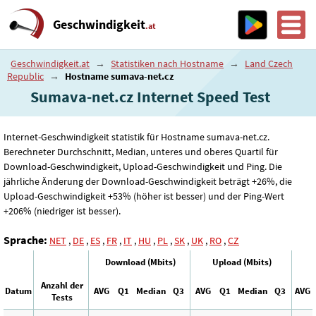
Geschwindigkeit
.at
Geschwindigkeit.at
→
Statistiken nach Hostname
→
Land Czech
Republic
→
Hostname sumava-net.cz
Sumava-net.cz Internet Speed ​​Test
Internet-Geschwindigkeit statistik für Hostname sumava-net.cz.
Berechneter Durchschnitt, Median, unteres und oberes Quartil für
Download-Geschwindigkeit, Upload-Geschwindigkeit und Ping. Die
jährliche Änderung der Download-Geschwindigkeit beträgt +26%, die
Upload-Geschwindigkeit +53% (höher ist besser) und der Ping-Wert
+206% (niedriger ist besser).
Sprache:
NET
,
DE
,
ES
,
FR
,
IT
,
HU
,
PL
,
SK
,
UK
,
RO
,
CZ
Download (Mbits)
Upload (Mbits)
Anzahl der
Datum
AVG
Q1
Median
Q3
AVG
Q1
Median
Q3
AVG
Tests