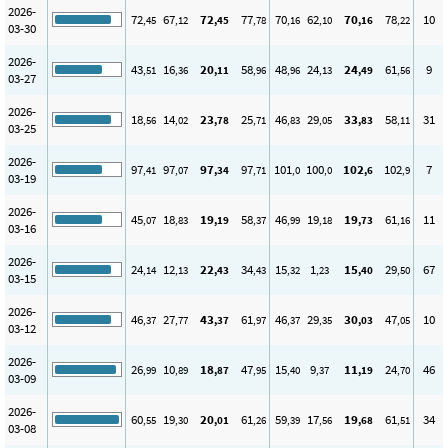
2026-
72
67
72
77
70
62
70
78
10
,45
,12
,45
,78
,16
,10
,16
,22
03-30
2026-
43
16
20
58
48
24
24
61
9
,51
,36
,11
,96
,96
,13
,49
,56
03-27
2026-
18
14
23
25
46
29
33
58
31
,56
,02
,78
,71
,83
,05
,83
,11
03-25
2026-
97
97
97
97
101
100
102
102
7
,41
,07
,34
,71
,0
,0
,6
,9
03-19
2026-
45
18
19
58
46
19
19
61
11
,07
,83
,19
,37
,99
,18
,73
,16
03-16
2026-
24
12
22
34
15
1
15
29
67
,14
,13
,43
,43
,32
,23
,40
,50
03-15
2026-
46
27
43
61
46
29
30
47
10
,37
,77
,37
,97
,37
,35
,03
,05
03-12
2026-
26
10
18
47
15
9
11
24
46
,99
,89
,87
,95
,40
,37
,19
,70
03-09
2026-
60
19
20
61
59
17
19
61
34
,55
,30
,01
,26
,39
,56
,68
,51
03-08