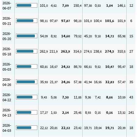
2026-
101
4
7
150
97
0
1
146
12
,0
,62
,09
,4
,38
,53
,04
,1
06-07
2026-
98
97
97
98
101
100
101
101
6
,11
,87
,87
,23
,0
,4
,6
,9
05-21
2026-
54
8
14
79
45
9
14
65
15
,09
,92
,60
,52
,20
,18
,72
,98
05-20
2026-
262
211
262
314
274
238
274
310
27
,9
,9
,9
,0
,5
,6
,5
,5
05-18
2026-
60
16
24
86
66
9
10
95
18
,81
,67
,32
,70
,51
,52
,47
,47
05-03
2026-
35
21
24
57
41
16
32
57
35
,93
,37
,26
,38
,94
,55
,83
,47
04-26
2026-
9
5
7
11
9
7
8
10
43
,43
,08
,50
,85
,36
,42
,66
,59
04-22
2026-
17
1
2
25
8
0
0
13
241
,27
,53
,14
,45
,93
,15
,16
,32
04-13
2026-
22
20
22
23
19
19
19
20
18
,12
,81
,12
,42
,71
,04
,71
,39
04-03