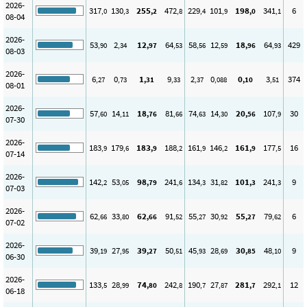
2026-
317
130
255
472
229
101
198
341
6
,0
,3
,2
,8
,4
,9
,0
,1
08-04
2026-
53
2
12
64
58
12
18
64
429
,90
,34
,97
,53
,56
,59
,96
,93
08-03
2026-
6
0
1
9
2
0
0
3
374
,27
,73
,31
,33
,37
,088
,10
,51
08-01
2026-
57
14
18
81
74
14
20
107
30
,60
,11
,76
,66
,63
,30
,56
,9
07-30
2026-
183
179
183
188
161
146
161
177
16
,9
,6
,9
,2
,9
,2
,9
,5
07-14
2026-
142
53
98
241
134
31
101
241
9
,2
,05
,79
,6
,3
,82
,3
,3
07-03
2026-
62
33
62
91
55
30
55
79
6
,66
,80
,66
,52
,27
,92
,27
,62
07-02
2026-
39
27
39
50
45
28
30
48
9
,19
,95
,27
,51
,93
,69
,85
,10
06-30
2026-
133
28
74
242
190
27
281
292
12
,5
,99
,80
,8
,7
,87
,7
,1
06-18