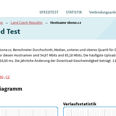
SPEEDTEST
STATISTIK
Verbindungsanbi
me
→
Land Czech Republic
→
Hostname sbone.cz
 ​​Test
sbone.cz. Berechneter Durchschnitt, Median, unteres und oberes Quartil f
ür diesen Hostnamen sind 54
,87
Mbits and 85
,18
Mbits. Die häufigste Upload
 16
,00
ms. Die jährliche Änderung der Download-Geschwindigkeit beträgt -11
RO
,
CZ
diagramm
Verlaufsstatistik