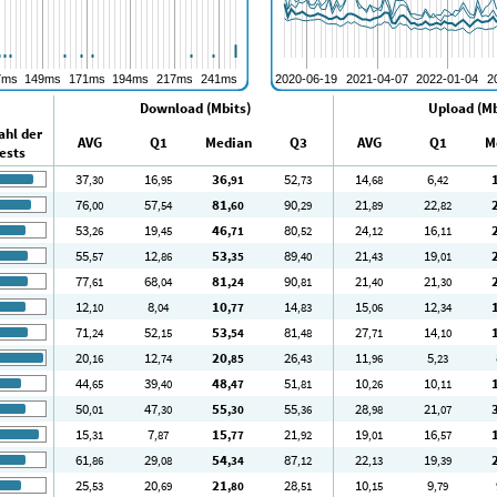
Download (Mbits)
Upload (Mb
ahl der
AVG
Q1
Median
Q3
AVG
Q1
M
ests
37
16
36
52
14
6
,30
,95
,91
,73
,68
,42
76
57
81
90
21
22
,00
,54
,60
,29
,89
,82
53
19
46
80
24
16
,26
,45
,71
,52
,12
,11
55
12
53
89
21
19
,57
,86
,35
,40
,43
,01
77
68
81
90
21
21
,61
,04
,24
,81
,40
,30
12
8
10
14
15
12
,10
,04
,77
,83
,06
,34
71
52
53
81
27
14
,24
,15
,54
,48
,71
,10
20
12
20
26
11
5
,16
,74
,85
,43
,96
,23
44
39
48
51
10
10
,65
,40
,47
,81
,26
,11
50
47
55
55
28
21
,01
,30
,30
,36
,98
,07
15
7
15
21
19
16
,31
,87
,77
,92
,01
,57
61
29
54
87
22
19
,86
,08
,34
,12
,13
,39
25
20
21
28
10
9
,53
,69
,80
,51
,15
,79