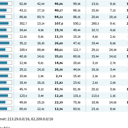
62
42
46
99
13
8
,89
,04
,06
,36
,51
,35
43
17
40
66
15
7
,21
,23
,17
,16
,50
,10
86
83
84
88
20
18
,58
,73
,22
,25
,54
,18
302
13
107
530
260
9
,7
,14
,6
,2
,3
,41
34
4
19
49
10
4
,64
,98
,78
,44
,72
,65
12
0
11
15
4
2
,50
,55
,75
,29
,65
,42
35
16
26
47
19
6
,22
,30
,60
,42
,44
,68
100
69
80
121
29
24
,9
,89
,61
,7
,23
,39
40
14
35
60
15
14
,35
,81
,01
,55
,94
,62
12
6
14
20
3
2
,98
,81
,46
,63
,29
,78
29
14
26
44
16
3
,22
,20
,36
,04
,26
,44
10
1
2
15
2
1
,66
,96
,74
,40
,36
,26
18
16
21
23
2
2
,34
,25
,82
,92
,83
,08
45
8
43
81
20
3
,74
,10
,76
,39
,32
,06
123
3
12
131
113
1
,0
,49
,28
,8
,8
,35
49
15
22
70
18
14
,59
,20
,39
,38
,96
,58
60
12
12
83
23
8
,03
,41
,56
,91
,18
,06
t: 213.29.0.0/16, 62.209.0.0/16
public