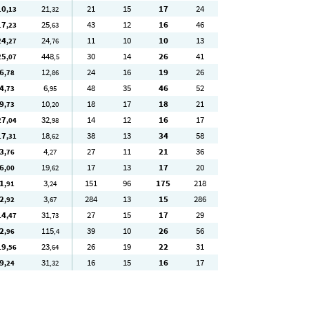
10
21
21
15
17
24
,13
,32
17
25
43
12
16
46
,23
,63
24
24
11
10
10
13
,27
,76
25
448
30
14
26
41
,07
,5
6
12
24
16
19
26
,78
,86
4
6
48
35
46
52
,73
,95
9
10
18
17
18
21
,73
,20
27
32
14
12
16
17
,04
,98
17
18
38
13
34
58
,31
,62
3
4
27
11
21
36
,76
,27
6
19
17
13
17
20
,00
,62
1
3
151
96
175
218
,91
,24
2
3
284
13
15
286
,92
,67
14
31
27
15
17
29
,47
,73
2
115
39
10
26
56
,96
,4
19
23
26
19
22
31
,56
,64
9
31
16
15
16
17
,24
,32