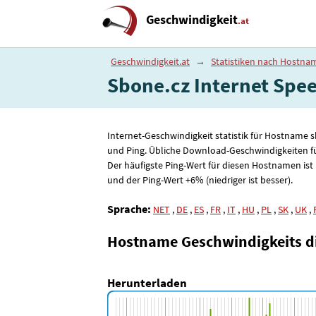
Geschwindigkeit
.at
Geschwindigkeit.at
→
Statistiken nach Hostna
Sbone.cz Internet Speed
Internet-Geschwindigkeit statistik für Hostname 
und Ping. Übliche Download-Geschwindigkeiten f
Der häufigste Ping-Wert für diesen Hostnamen ist
und der Ping-Wert +6% (niedriger ist besser).
Sprache:
NET
,
DE
,
ES
,
FR
,
IT
,
HU
,
PL
,
SK
,
UK
,
Hostname Geschwindigkeits 
Herunterladen