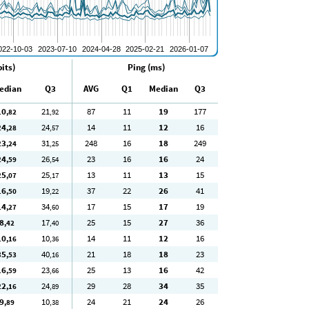
its)
Ping (ms)
edian
Q3
AVG
Q1
Median
Q3
10
21
87
11
19
177
,82
,92
24
24
14
11
12
16
,28
,57
23
31
248
16
18
249
,24
,25
24
26
23
16
16
24
,59
,54
25
25
13
11
13
15
,07
,17
16
19
37
22
26
41
,50
,22
14
34
17
15
17
19
,27
,60
8
17
25
15
27
36
,42
,40
10
10
14
11
12
16
,16
,36
35
40
21
18
18
23
,53
,16
16
23
25
13
16
42
,59
,66
22
24
29
28
34
35
,16
,89
9
10
24
21
24
26
,89
,38