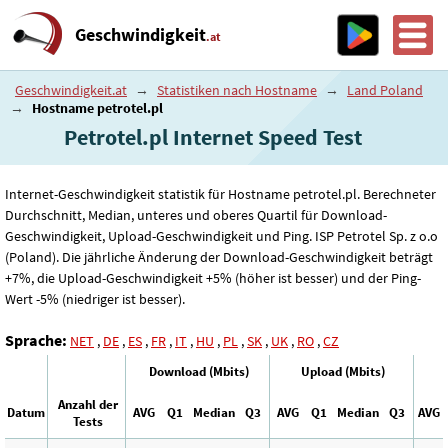
Geschwindigkeit
.at
Geschwindigkeit.at
→
Statistiken nach Hostname
→
Land Poland
→
Hostname petrotel.pl
Petrotel.pl Internet Speed ​​Test
Internet-Geschwindigkeit statistik für Hostname petrotel.pl. Berechneter
Durchschnitt, Median, unteres und oberes Quartil für Download-
Geschwindigkeit, Upload-Geschwindigkeit und Ping. ISP Petrotel Sp. z o.o
(Poland). Die jährliche Änderung der Download-Geschwindigkeit beträgt
+7%, die Upload-Geschwindigkeit +5% (höher ist besser) und der Ping-
Wert -5% (niedriger ist besser).
Sprache:
NET
,
DE
,
ES
,
FR
,
IT
,
HU
,
PL
,
SK
,
UK
,
RO
,
CZ
Download (Mbits)
Upload (Mbits)
Anzahl der
Datum
AVG
Q1
Median
Q3
AVG
Q1
Median
Q3
AVG
Tests