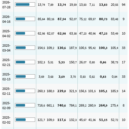
2026-
13
7
13
19
13
7
13
20
94
,74
,89
,74
,59
,83
,11
,83
,55
07-28
2026-
85
80
87
92
75
69
80
83
9
,64
,16
,54
,07
,12
,57
,73
,48
04-16
2025-
62
62
62
63
47
40
47
53
10
,98
,57
,98
,38
,23
,96
,23
,49
04-02
2025-
154
109
130
187
100
95
100
105
33
,5
,2
,6
,9
,5
,42
,3
,4
03-04
2025-
102
5
5
150
26
0
0
38
17
,3
,51
,53
,7
,07
,80
,86
,73
02-21
2025-
3
3
3
3
0
0
0
0
33
,69
,68
,69
,70
,83
,82
,83
,84
02-13
2025-
260
188
239
321
156
101
105
185
14
,3
,0
,0
,9
,5
,5
,1
,9
02-11
2025-
716
661
740
784
269
260
264
275
8
,6
,1
,6
,1
,2
,9
,9
,4
02-09
2025-
121
109
117
132
45
41
51
52
10
,7
,0
,6
,3
,67
,36
,15
,72
02-02