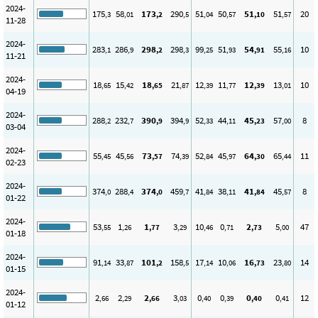
2024-
175
58
173
290
51
50
51
51
20
,3
,01
,2
,5
,04
,57
,10
,57
11-28
2024-
283
286
298
298
99
51
54
55
10
,1
,9
,2
,3
,25
,93
,91
,16
11-21
2024-
18
15
18
21
12
11
12
13
10
,65
,42
,65
,87
,39
,77
,39
,01
04-19
2024-
288
232
390
394
52
44
45
57
8
,2
,7
,9
,9
,33
,11
,23
,00
03-04
2024-
55
45
73
74
52
45
64
65
11
,45
,56
,57
,39
,84
,97
,30
,44
02-23
2024-
374
288
374
459
41
38
41
45
8
,0
,4
,0
,7
,84
,11
,84
,57
01-22
2024-
53
1
1
3
10
0
2
5
47
,55
,26
,77
,29
,46
,71
,73
,00
01-18
2024-
91
33
101
158
17
10
16
23
14
,14
,87
,2
,5
,14
,06
,73
,80
01-15
2024-
2
2
2
3
0
0
0
0
12
,66
,29
,66
,03
,40
,39
,40
,41
01-12