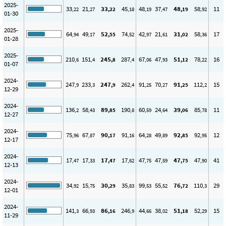
2025-
33
21
33
45
48
37
48
58
11
,22
,27
,22
,18
,19
,47
,19
,92
01-30
2025-
64
49
52
74
42
21
31
58
17
,94
,17
,55
,52
,97
,61
,02
,36
01-28
2025-
210
151
245
287
67
47
51
78
16
,6
,4
,8
,4
,06
,93
,12
,22
01-07
2024-
247
233
247
262
91
70
91
112
15
,9
,3
,9
,4
,25
,27
,25
,2
12-29
2024-
136
58
89
190
60
24
39
85
11
,2
,43
,85
,8
,59
,64
,06
,78
12-27
2024-
75
67
90
91
64
49
92
92
12
,96
,87
,17
,16
,28
,89
,85
,95
12-17
2024-
17
17
17
17
47
47
47
47
41
,47
,33
,47
,62
,75
,59
,75
,90
12-13
2024-
34
15
30
35
99
55
76
110
29
,92
,75
,29
,83
,53
,52
,72
,3
12-01
2024-
141
66
86
246
44
38
51
52
15
,3
,93
,16
,9
,66
,02
,18
,29
11-29