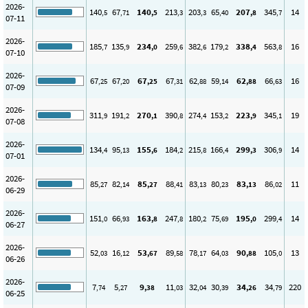
2026-
140
67
140
213
203
65
207
345
14
,5
,71
,5
,3
,3
,40
,8
,7
07-11
2026-
185
135
234
259
382
179
338
563
16
,7
,9
,0
,6
,6
,2
,4
,8
07-10
2026-
67
67
67
67
62
59
62
66
16
,25
,20
,25
,31
,88
,14
,88
,63
07-09
2026-
311
191
270
390
274
153
223
345
19
,9
,2
,1
,8
,4
,2
,9
,1
07-08
2026-
134
95
155
184
215
166
299
306
14
,4
,13
,6
,2
,8
,4
,3
,9
07-01
2026-
85
82
85
88
83
80
83
86
11
,27
,14
,27
,41
,13
,23
,13
,02
06-29
2026-
151
66
163
247
180
75
195
299
14
,0
,93
,8
,8
,2
,69
,0
,4
06-27
2026-
52
16
53
89
78
64
90
105
13
,03
,12
,67
,58
,17
,03
,88
,0
06-26
2026-
7
5
9
11
32
30
34
34
220
,74
,27
,38
,03
,04
,39
,26
,79
06-25