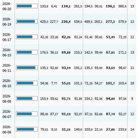
2026-
133
6
134
261
194
30
196
360
13
,8
,41
,1
,5
,5
,31
,2
,5
06-20
2026-
429
227
236
534
469
263
277
579
12
,0
,7
,4
,0
,5
,1
,5
,9
06-19
2026-
42
23
42
61
51
30
51
72
12
,26
,28
,26
,24
,45
,62
,45
,29
06-17
2026-
176
36
69
210
142
39
67
171
13
,5
,13
,88
,3
,9
,49
,81
,2
06-15
2026-
135
92
93
191
135
93
93
98
11
,3
,60
,19
,2
,3
,00
,65
,67
06-11
2026-
54
7
55
101
71
54
101
103
18
,08
,77
,01
,3
,25
,27
,7
,4
06-10
2026-
153
59
91
91
154
92
94
97
9
,9
,62
,71
,89
,2
,06
,80
,54
06-08
2026-
88
87
91
92
87
82
87
92
12
,05
,17
,19
,07
,21
,68
,74
,27
06-07
2026-
79
9
31
149
103
22
27
233
14
,81
,10
,21
,6
,8
,14
,86
,8
06-06