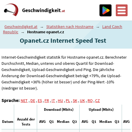
Geschwindigkeit
.at
Geschwindigkeit.at
→
Statistiken nach Hostname
→
Land Czech
Republic
→
Hostname opanet.cz
Opanet.cz Internet Speed ​​Test
Internet-Geschwindigkeit statistik für Hostname opanet.cz. Berechneter
Durchschnitt, Median, unteres und oberes Quartil für Download-
Geschwindigkeit, Upload-Geschwindigkeit und Ping. Die jährliche
Änderung der Download-Geschwindigkeit beträgt +79%, die Upload-
Geschwindigkeit +36% (höher ist besser) und der Ping-Wert -10%
(niedriger ist besser).
Sprache:
NET
,
DE
,
ES
,
FR
,
IT
,
HU
,
PL
,
SK
,
UK
,
RO
,
CZ
Download (Mbits)
Upload (Mbits)
Anzahl der
Datum
AVG
Q1
Median
Q3
AVG
Q1
Median
Q3
AVG
Tests