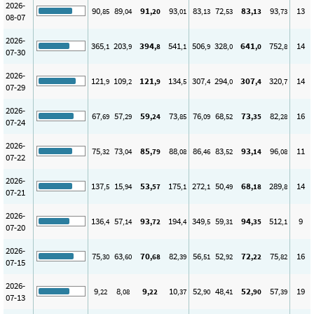
2026-
90
89
91
93
83
72
83
93
13
,85
,04
,20
,01
,13
,53
,13
,73
08-07
2026-
365
203
394
541
506
328
641
752
14
,1
,9
,8
,1
,9
,0
,0
,8
07-30
2026-
121
109
121
134
307
294
307
320
14
,9
,2
,9
,5
,4
,0
,4
,7
07-29
2026-
67
57
59
73
76
68
73
82
16
,69
,29
,24
,85
,09
,52
,35
,28
07-24
2026-
75
73
85
88
86
83
93
96
11
,32
,04
,79
,08
,46
,52
,14
,08
07-22
2026-
137
15
53
175
272
50
68
289
14
,5
,94
,57
,1
,1
,49
,18
,8
07-21
2026-
136
57
93
194
349
59
94
512
9
,4
,14
,72
,4
,5
,31
,35
,1
07-20
2026-
75
63
70
82
56
52
72
75
16
,30
,60
,68
,39
,51
,92
,22
,82
07-15
2026-
9
8
9
10
52
48
52
57
19
,22
,08
,22
,37
,90
,41
,90
,39
07-13