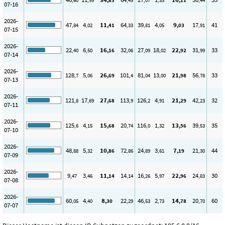
,60
,99
,83
,49
,07
,33
,11
,44
07-16
2026-
47
4
11
64
39
4
9
17
41
,84
,02
,41
,33
,81
,05
,03
,91
07-15
2026-
22
6
16
32
27
18
22
31
33
,40
,50
,16
,06
,09
,02
,92
,99
07-14
2026-
128
5
26
101
81
13
21
56
33
,7
,06
,69
,4
,04
,00
,98
,78
07-13
2026-
121
17
27
113
126
4
21
42
32
,8
,69
,68
,9
,2
,91
,29
,23
07-11
2026-
125
4
15
20
116
1
13
39
35
,6
,15
,68
,74
,0
,32
,56
,53
07-10
2026-
48
5
10
72
24
3
7
21
44
,88
,32
,86
,86
,89
,61
,19
,30
07-09
2026-
9
3
11
14
16
5
22
24
30
,47
,46
,14
,14
,26
,97
,96
,83
07-08
2026-
60
4
8
22
46
2
14
20
60
,05
,40
,30
,29
,53
,73
,78
,70
07-07