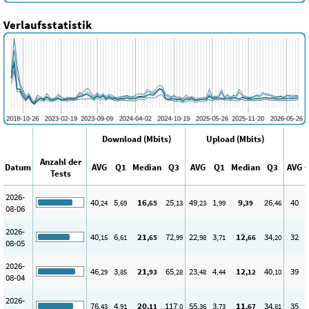
Verlaufsstatistik
Download (Mbits)
Upload (Mbits)
Anzahl der
Datum
AVG
Q1
Median
Q3
AVG
Q1
Median
Q3
AVG
Tests
2026-
40
5
16
25
49
1
9
26
40
,24
,69
,65
,13
,23
,99
,39
,46
08-06
2026-
40
6
21
72
22
3
12
34
32
,15
,61
,65
,99
,98
,71
,66
,20
08-05
2026-
46
3
21
65
23
4
12
40
39
,29
,85
,93
,28
,48
,44
,12
,10
08-04
2026-
76
4
20
117
55
3
11
34
35
,43
,91
,11
,0
,36
,73
,67
,81