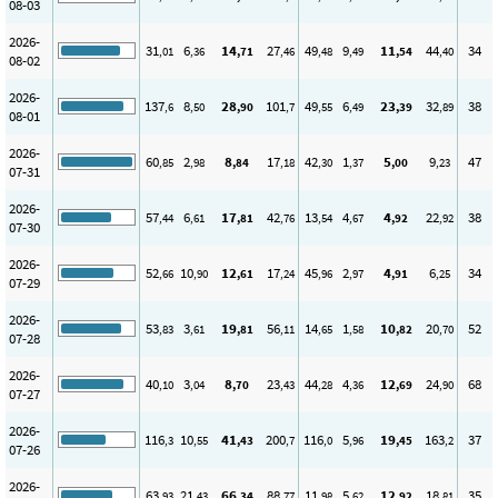
08-03
2026-
31
6
14
27
49
9
11
44
34
,01
,36
,71
,46
,48
,49
,54
,40
08-02
2026-
137
8
28
101
49
6
23
32
38
,6
,50
,90
,7
,55
,49
,39
,89
08-01
2026-
60
2
8
17
42
1
5
9
47
,85
,98
,84
,18
,30
,37
,00
,23
07-31
2026-
57
6
17
42
13
4
4
22
38
,44
,61
,81
,76
,54
,67
,92
,92
07-30
2026-
52
10
12
17
45
2
4
6
34
,66
,90
,61
,24
,96
,97
,91
,25
07-29
2026-
53
3
19
56
14
1
10
20
52
,83
,61
,81
,11
,65
,58
,82
,70
07-28
2026-
40
3
8
23
44
4
12
24
68
,10
,04
,70
,43
,28
,36
,69
,90
07-27
2026-
116
10
41
200
116
5
19
163
37
,3
,55
,43
,7
,0
,96
,45
,2
07-26
2026-
63
21
66
88
11
5
12
18
35
,93
,43
,34
,77
,98
,62
,92
,81