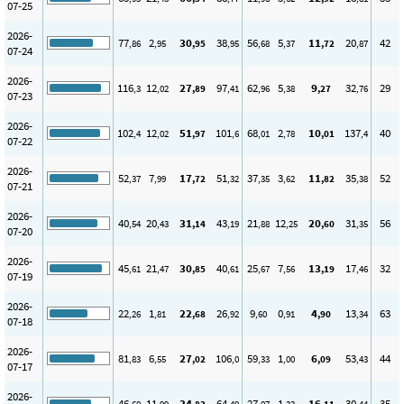
07-25
2026-
77
2
30
38
56
5
11
20
42
,86
,95
,95
,95
,68
,37
,72
,87
07-24
2026-
116
12
27
97
62
5
9
32
29
,3
,02
,89
,41
,96
,38
,27
,76
07-23
2026-
102
12
51
101
68
2
10
137
40
,4
,02
,97
,6
,01
,78
,01
,4
07-22
2026-
52
7
17
51
37
3
11
35
52
,37
,99
,72
,32
,35
,62
,82
,38
07-21
2026-
40
20
31
43
21
12
20
31
56
,54
,43
,14
,19
,88
,25
,60
,35
07-20
2026-
45
21
30
40
25
7
13
17
32
,61
,47
,85
,61
,67
,56
,19
,46
07-19
2026-
22
1
22
26
9
0
4
13
63
,26
,81
,68
,92
,60
,91
,90
,34
07-18
2026-
81
6
27
106
59
1
6
53
44
,83
,55
,02
,0
,33
,00
,09
,43
07-17
2026-
46
11
34
64
27
1
16
30
35