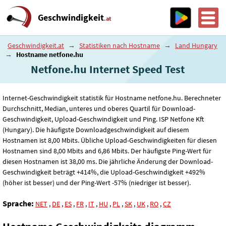
Geschwindigkeit
.at
Geschwindigkeit.at
→
Statistiken nach Hostname
→
Land Hungary
→
Hostname netfone.hu
Netfone.hu Internet Speed ​​Test
Internet-Geschwindigkeit statistik für Hostname netfone.hu. Berechneter
Durchschnitt, Median, unteres und oberes Quartil für Download-
Geschwindigkeit, Upload-Geschwindigkeit und Ping. ISP Netfone Kft
(Hungary). Die häufigste Downloadgeschwindigkeit auf diesem
Hostnamen ist 8
,00
Mbits. Übliche Upload-Geschwindigkeiten für diesen
Hostnamen sind 8
,00
Mbits and 6
,86
Mbits. Der häufigste Ping-Wert für
diesen Hostnamen ist 38
,00
ms. Die jährliche Änderung der Download-
Geschwindigkeit beträgt +414%, die Upload-Geschwindigkeit +492%
(höher ist besser) und der Ping-Wert -57% (niedriger ist besser).
Sprache:
NET
,
DE
,
ES
,
FR
,
IT
,
HU
,
PL
,
SK
,
UK
,
RO
,
CZ