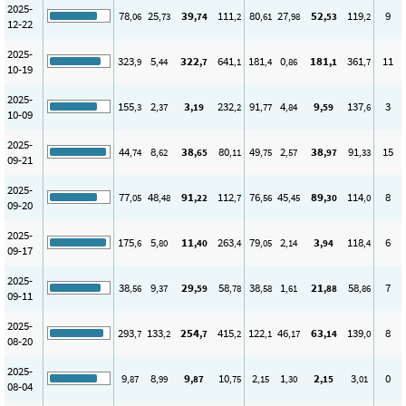
2025-
78
25
39
111
80
27
52
119
9
,06
,73
,74
,2
,61
,98
,53
,2
12-22
2025-
323
5
322
641
181
0
181
361
11
,9
,44
,7
,1
,4
,86
,1
,7
10-19
2025-
155
2
3
232
91
4
9
137
3
,3
,37
,19
,2
,77
,84
,59
,6
10-09
2025-
44
8
38
80
49
2
38
91
15
,74
,62
,65
,11
,75
,57
,97
,33
09-21
2025-
77
48
91
112
76
45
89
114
8
,05
,48
,22
,7
,56
,45
,30
,0
09-20
2025-
175
5
11
263
79
2
3
118
6
,6
,80
,40
,4
,05
,14
,94
,4
09-17
2025-
38
9
29
58
38
1
21
58
7
,56
,37
,59
,78
,58
,61
,88
,86
09-11
2025-
293
133
254
415
122
46
63
139
8
,7
,2
,7
,2
,1
,17
,14
,0
08-20
2025-
9
8
9
10
2
1
2
3
0
,87
,99
,87
,75
,15
,30
,15
,01
08-04