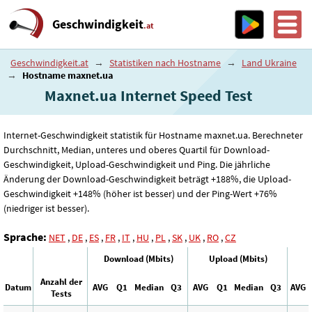
Geschwindigkeit
.at
Geschwindigkeit.at
→
Statistiken nach Hostname
→
Land Ukraine
→
Hostname maxnet.ua
Maxnet.ua Internet Speed ​​Test
Internet-Geschwindigkeit statistik für Hostname maxnet.ua. Berechneter
Durchschnitt, Median, unteres und oberes Quartil für Download-
Geschwindigkeit, Upload-Geschwindigkeit und Ping. Die jährliche
Änderung der Download-Geschwindigkeit beträgt +188%, die Upload-
Geschwindigkeit +148% (höher ist besser) und der Ping-Wert +76%
(niedriger ist besser).
Sprache:
NET
,
DE
,
ES
,
FR
,
IT
,
HU
,
PL
,
SK
,
UK
,
RO
,
CZ
Download (Mbits)
Upload (Mbits)
Anzahl der
Datum
AVG
Q1
Median
Q3
AVG
Q1
Median
Q3
AVG
Tests