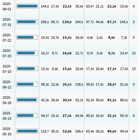
2025-
144
17
22
35
63
21
22
23
6
,8
,43
,55
,54
,47
,21
,36
,06
08-01
2025-
166
69
120
240
97
44
87
145
5
,8
,71
,0
,5
,72
,85
,75
,6
07-31
2025-
15
15
15
16
4
2
4
7
0
,93
,78
,93
,08
,96
,63
,96
,28
07-22
2025-
16
9
16
22
9
5
9
14
23
,27
,72
,08
,71
,76
,05
,76
,47
07-20
2025-
13
8
15
18
17
16
17
17
13
,16
,68
,66
,89
,19
,84
,19
,53
07-10
2025-
98
22
26
138
39
17
18
51
9
,30
,69
,53
,0
,93
,82
,97
,55
06-22
2025-
42
26
30
52
52
30
41
68
21
,38
,64
,59
,23
,39
,63
,32
,61
05-28
2025-
44
15
27
64
40
16
31
59
8
,27
,10
,36
,99
,50
,54
,10
,76
05-23
2025-
116
35
52
166
63
26
49
94
6
,7
,01
,80
,4
,48
,03
,69
,04
05-16