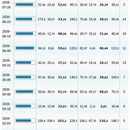
2026-
51
23
52
80
26
13
26
39
5
,56
,28
,42
,71
,50
,73
,34
,11
07-28
2026-
173
16
33
190
75
15
38
99
14
,6
,67
,31
,2
,86
,08
,51
,30
06-23
2026-
60
12
48
96
29
15
21
40
19
,50
,74
,90
,66
,77
,23
,86
,35
06-14
2026-
94
8
59
125
62
4
46
113
12
,10
,65
,63
,9
,47
,40
,44
,3
06-09
2026-
42
25
27
52
40
14
26
59
13
,91
,11
,11
,81
,47
,14
,17
,65
05-15
2026-
97
30
31
130
75
27
28
100
7
,06
,82
,53
,5
,70
,08
,82
,9
05-09
2026-
50
39
61
66
53
43
68
70
0
,56
,73
,74
,98
,31
,27
,05
,72
05-06
2026-
22
13
22
30
11
2
2
16
8
,46
,95
,03
,76
,45
,12
,81
,46
03-18
2026-
158
109
202
229
104
67
120
148
5
,4
,3
,1
,3
,2
,70
,1
,7
02-03