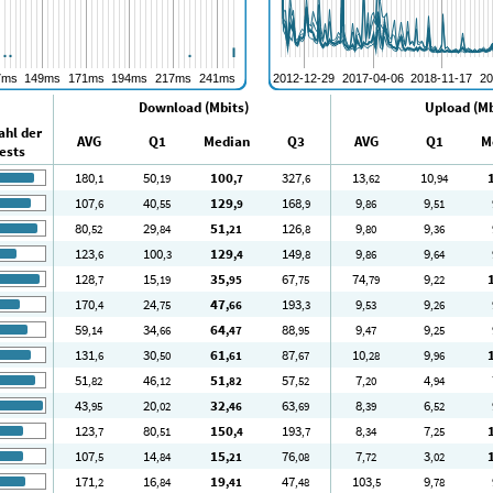
Download (Mbits)
Upload (Mb
ahl der
AVG
Q1
Median
Q3
AVG
Q1
M
ests
180
50
100
327
13
10
,1
,19
,7
,6
,62
,94
107
40
129
168
9
9
,6
,55
,9
,9
,86
,51
80
29
51
126
9
9
,52
,84
,21
,8
,80
,36
123
100
129
149
9
9
,6
,3
,4
,8
,86
,64
128
15
35
67
74
9
,7
,19
,95
,75
,79
,22
170
24
47
193
9
9
,4
,75
,66
,3
,53
,26
59
34
64
88
9
9
,14
,66
,47
,95
,47
,25
131
30
61
87
10
9
,6
,50
,61
,67
,28
,96
51
46
51
57
7
4
,82
,12
,82
,52
,20
,94
43
20
32
63
8
6
,95
,02
,46
,69
,39
,52
123
80
150
193
8
7
,7
,51
,4
,7
,34
,25
107
14
15
76
7
3
,5
,84
,21
,08
,72
,02
171
16
19
47
103
9
,2
,84
,41
,48
,5
,78