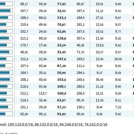
68
55
77
85
10
9
,17
,30
,83
,87
,01
,89
167
29
32
187
11
9
,7
,24
,53
,4
,22
,42
188
68
132
184
27
9
,0
,52
,3
,9
,01
,67
210
49
70
291
12
9
,6
,00
,87
,2
,03
,57
102
24
62
167
10
9
,7
,83
,86
,8
,02
,77
211
69
118
357
11
9
,2
,29
,8
,4
,40
,32
170
17
33
46
113
9
,7
,45
,14
,36
,8
,42
46
28
31
71
10
9
,92
,92
,45
,75
,27
,57
112
21
147
193
12
10
,5
,94
,6
,0
,00
,45
107
83
87
111
9
8
,9
,88
,38
,4
,84
,55
184
35
50
294
9
8
,7
,51
,90
,3
,27
,59
158
43
103
245
35
8
,2
,60
,6
,6
,93
,92
218
91
100
280
11
9
,6
,68
,7
,5
,28
,90
212
113
160
258
12
9
,2
,7
,4
,8
,01
,39
110
32
63
95
11
8
,3
,48
,97
,76
,09
,11
151
29
57
139
8
7
,1
,39
,13
,2
,44
,23
92
90
91
95
9
9
,80
,11
,83
,00
,55
,42
: 109.110.0.0/16, 88.132.0.0/16, 94.248.0.0/16, 78.142.0.0/16
y, Austria