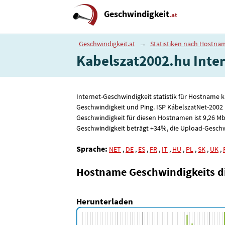
Geschwindigkeit
.at
Geschwindigkeit.at
→
Statistiken nach Hostna
Kabelszat2002.hu Intern
Internet-Geschwindigkeit statistik für Hostname 
Geschwindigkeit und Ping. ISP KábelszatNet-2002
Geschwindigkeit für diesen Hostnamen ist 9
,26
Mbi
Geschwindigkeit beträgt +34%, die Upload-Geschwin
Sprache:
NET
,
DE
,
ES
,
FR
,
IT
,
HU
,
PL
,
SK
,
UK
,
Hostname Geschwindigkeits 
Herunterladen