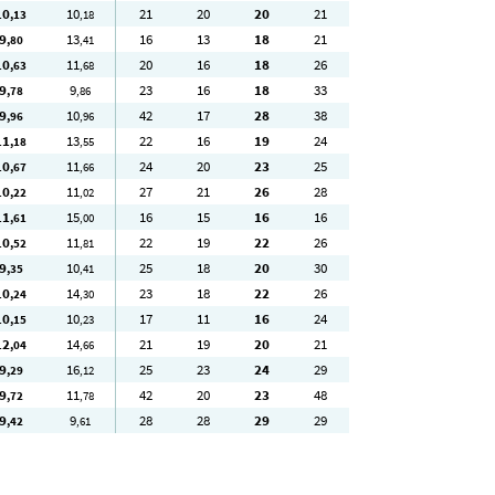
10
10
21
20
20
21
,13
,18
9
13
16
13
18
21
,80
,41
10
11
20
16
18
26
,63
,68
9
9
23
16
18
33
,78
,86
9
10
42
17
28
38
,96
,96
11
13
22
16
19
24
,18
,55
10
11
24
20
23
25
,67
,66
10
11
27
21
26
28
,22
,02
11
15
16
15
16
16
,61
,00
10
11
22
19
22
26
,52
,81
9
10
25
18
20
30
,35
,41
10
14
23
18
22
26
,24
,30
10
10
17
11
16
24
,15
,23
12
14
21
19
20
21
,04
,66
9
16
25
23
24
29
,29
,12
9
11
42
20
23
48
,72
,78
9
9
28
28
29
29
,42
,61