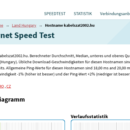
SPEEDTEST
STATISTIK
Verbindungsanbi
me
→
Land Hungary
→
Hostname kabelszat2002.hu
et Speed ​​Test
kabelszat2002.hu. Berechneter Durchschnitt, Median, unteres und oberes Qu
 (Hungary). Übliche Download-Geschwindigkeiten für diesen Hostnamen sin
ts. Allgemeine Ping-Werte für diesen Hostnamen sind 18
,00
ms and 20
,00
ms
digkeit -1% (höher ist besser) und der Ping-Wert +2% (niedriger ist besser)
RO
,
CZ
diagramm
Verlaufsstatistik