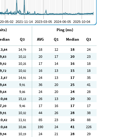
its)
Ping (ms)
edian
Q3
AVG
Q1
Median
Q3
13
14
18
12
18
24
,84
,79
9
10
20
17
20
23
,83
,22
9
10
17
14
16
18
,92
,25
9
10
16
13
15
18
,72
,02
11
14
24
13
17
35
,87
,91
9
9
36
20
25
41
,64
,91
9
9
24
20
24
28
,64
,86
10
15
26
13
20
30
,08
,13
7
9
17
16
17
17
,20
,46
9
10
44
26
28
38
,91
,32
10
11
85
23
26
88
,42
,51
10
10
190
24
41
226
,68
,86
9
10
24
21
28
29
,94
,19