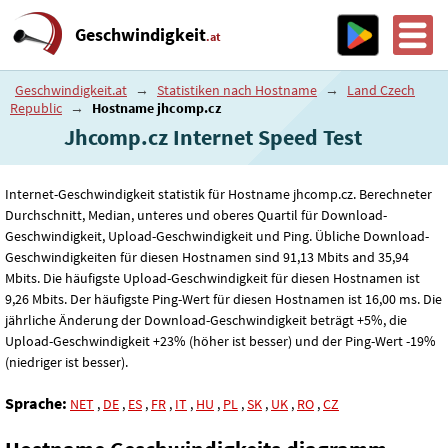
Geschwindigkeit
.at
Geschwindigkeit.at
→
Statistiken nach Hostname
→
Land Czech
Republic
→
Hostname jhcomp.cz
Jhcomp.cz Internet Speed ​​Test
Internet-Geschwindigkeit statistik für Hostname jhcomp.cz. Berechneter
Durchschnitt, Median, unteres und oberes Quartil für Download-
Geschwindigkeit, Upload-Geschwindigkeit und Ping. Übliche Download-
Geschwindigkeiten für diesen Hostnamen sind 91
,13
Mbits and 35
,94
Mbits. Die häufigste Upload-Geschwindigkeit für diesen Hostnamen ist
9
,26
Mbits. Der häufigste Ping-Wert für diesen Hostnamen ist 16
,00
ms. Die
jährliche Änderung der Download-Geschwindigkeit beträgt +5%, die
Upload-Geschwindigkeit +23% (höher ist besser) und der Ping-Wert -19%
(niedriger ist besser).
Sprache:
NET
,
DE
,
ES
,
FR
,
IT
,
HU
,
PL
,
SK
,
UK
,
RO
,
CZ