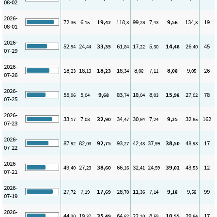
08-02
2026-
72
6
19
118
99
7
9
134
19
,36
,15
,42
,3
,28
,43
,56
,3
08-01
2026-
52
24
33
61
17
5
14
26
45
,94
,44
,35
,84
,22
,30
,48
,40
07-29
2026-
18
18
18
18
8
7
8
9
26
,23
,13
,23
,34
,08
,11
,08
,05
07-26
2026-
55
5
9
83
18
8
15
27
78
,96
,04
,68
,74
,04
,03
,98
,02
07-25
2026-
33
7
32
34
30
7
9
32
162
,17
,08
,90
,47
,84
,24
,25
,85
07-23
2026-
87
82
92
93
42
37
38
48
17
,92
,03
,75
,27
,43
,99
,50
,93
07-22
2026-
49
27
38
66
32
24
39
43
12
,40
,23
,60
,16
,41
,59
,02
,53
07-21
2026-
27
7
17
28
11
7
9
9
99
,72
,19
,69
,70
,36
,14
,18
,58
07-19
2026-
44
19
35
64
22
8
10
29
17
,30
,37
,49
,82
,10
,59
,55
,84