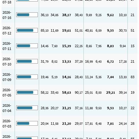
07-18
2026-
36
34
38
38
9
9
9
10
21
,13
,85
,17
,43
,69
,25
,62
,10
07-16
2026-
85
11
19
51
40
6
9
30
51
,10
,69
,61
,01
,81
,59
,55
,73
07-12
2026-
14
7
15
22
8
7
8
9
15
,45
,60
,39
,25
,65
,95
,83
,54
07-11
2026-
31
8
13
37
16
6
6
17
21
,79
,02
,53
,29
,99
,43
,72
,28
07-10
2026-
19
5
14
28
11
5
7
13
83
,46
,19
,16
,43
,24
,35
,44
,33
07-09
2026-
58
33
58
90
25
8
29
39
19
,22
,43
,63
,17
,01
,00
,21
,14
07-05
2026-
28
20
31
37
11
9
9
10
22
,35
,27
,25
,16
,88
,53
,53
,27
07-04
2026-
20
11
21
29
17
6
7
24
28
,04
,58
,20
,07
,81
,48
,81
,14
07-03
2026-
17
4
12
29
7
5
9
9
55