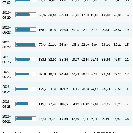
,39
,46
,67
,53
,23
,86
,07
,40
07-02
2026-
59
38
38
92
17
10
10
28
16
,97
,13
,43
,26
,50
,06
,08
,36
06-29
2026-
168
26
29
69
42
8
8
23
19
,0
,59
,08
,75
,31
,12
,83
,57
06-28
2026-
77
21
36
133
22
8
26
32
15
,04
,56
,57
,3
,20
,87
,00
,28
06-27
2026-
193
92
97
192
62
38
39
48
11
,9
,10
,34
,7
,54
,78
,44
,54
06-26
2026-
39
19
24
44
39
8
28
59
17
,25
,43
,66
,48
,42
,21
,04
,24
06-25
2026-
125
103
169
169
28
24
38
38
9
,7
,8
,2
,5
,90
,07
,51
,53
06-24
2026-
115
77
106
148
66
32
39
86
17
,3
,26
,5
,9
,42
,88
,05
,29
06-23
2026-
14
6
12
18
7
6
8
8
36
,61
,32
,50
,99
,54
,74
,44
,92
06-21