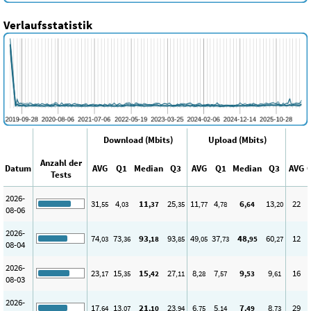
Verlaufsstatistik
Download (Mbits)
Upload (Mbits)
Anzahl der
Datum
AVG
Q1
Median
Q3
AVG
Q1
Median
Q3
AVG
Tests
2026-
31
4
11
25
11
4
6
13
22
,55
,03
,37
,35
,77
,78
,64
,20
08-06
2026-
74
73
93
93
49
37
48
60
12
,03
,36
,18
,85
,05
,73
,95
,27
08-04
2026-
23
15
15
27
8
7
9
9
16
,17
,35
,42
,11
,28
,57
,53
,61
08-03
2026-
17
13
21
23
6
5
7
8
29
,64
,07
,10
,94
,75
,14
,49
,73