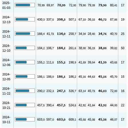
2025-
70
69
70
72
79
79
79
80
17
,99
,97
,99
,00
,90
,39
,90
,41
01-03
2024-
430
337
398
507
67
36
46
87
19
,3
,5
,3
,1
,10
,15
,72
,86
12-13
2024-
166
41
134
258
34
28
34
40
25
,4
,73
,0
,7
,34
,40
,76
,70
12-11
2024-
184
106
184
261
38
36
38
39
50
,2
,7
,2
,6
,00
,19
,00
,82
12-10
2024-
155
111
155
198
41
39
41
43
17
,2
,5
,2
,9
,59
,54
,59
,65
12-06
2024-
186
186
186
186
45
44
45
45
15
,1
,0
,1
,2
,16
,63
,16
,70
12-05
2024-
290
232
247
326
63
45
46
72
16
,2
,3
,3
,7
,14
,73
,03
,00
11-22
2024-
457
390
457
524
42
41
42
44
22
,5
,4
,5
,6
,92
,84
,92
,00
10-21
2024-
603
597
603
609
45
45
45
46
17
,0
,0
,0
,1
,58
,08
,58
,07
10-11