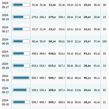
2024-
31
31
31
31
29
22
29
36
36
,96
,96
,96
,96
,54
,79
,54
,29
09-27
2024-
279
265
279
294
28
27
28
29
23
,6
,0
,6
,1
,65
,44
,65
,85
06-19
2024-
23
21
23
24
22
14
22
30
29
,27
,94
,27
,61
,51
,13
,51
,88
06-17
2024-
68
55
68
80
29
22
29
37
100
,34
,87
,34
,81
,57
,10
,57
,04
06-05
2024-
438
364
438
513
43
43
43
43
19
,8
,0
,8
,5
,15
,15
,15
,16
06-03
2024-
615
613
615
617
38
36
38
41
15
,5
,7
,5
,2
,86
,12
,86
,61
05-29
2024-
500
440
500
560
46
46
46
46
15
,7
,7
,7
,7
,12
,03
,12
,21
05-28
2024-
208
150
208
267
20
13
20
28
55
,9
,4
,9
,5
,62
,08
,62
,16
05-27
2024-
509
458
509
560
38
35
38
41
21
,7
,7
,7
,6
,25
,05
,25
,46
05-16