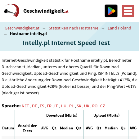
Geschwindigkeit
.at
Geschwindigkeit.at
→
Statistiken nach Hostname
→
Land Poland
→
Hostname intelly.pl
Intelly.pl Internet Speed ​​Test
Internet-Geschwindigkeit statistik für Hostname intelly.pl. Berechneter
Durchschnitt, Median, unteres und oberes Quartil für Download-
Geschwindigkeit, Upload-Geschwindigkeit und Ping. ISP INTELLY (Poland).
Die jährliche Änderung der Download-Geschwindigkeit beträgt +412%, die
Upload-Geschwindigkeit +28% (höher ist besser) und der Ping-Wert +61%
(niedriger ist besser).
Sprache:
NET
,
DE
,
ES
,
FR
,
IT
,
HU
,
PL
,
SK
,
UK
,
RO
,
CZ
Download (Mbits)
Upload (Mbits)
Anzahl der
Datum
AVG
Q1
Median
Q3
AVG
Q1
Median
Q3
AVG
Tests