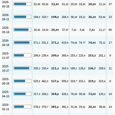
2026-
52
43
52
61
20
18
20
21
37
,49
,05
,49
,92
,09
,94
,09
,24
05-28
2026-
194
103
194
284
36
19
36
53
23
,0
,7
,0
,4
,34
,22
,34
,46
05-21
2026-
26
14
26
37
7
3
7
11
60
,45
,93
,45
,97
,53
,88
,53
,17
05-18
2026-
371
331
371
410
74
74
74
75
17
,2
,5
,2
,9
,95
,77
,95
,12
04-18
2025-
299
239
299
360
253
225
253
281
9
,9
,4
,9
,4
,3
,4
,3
,1
11-07
2025-
205
150
211
263
180
128
236
259
11
,2
,4
,3
,0
,1
,8
,7
,8
10-27
2025-
529
462
527
595
319
315
319
323
8
,9
,5
,6
,0
,7
,1
,1
,6
08-28
2025-
317
256
364
426
76
30
73
120
14
,4
,2
,8
,1
,59
,08
,69
,2
04-10
2025-
378
376
381
382
31
19
20
38
14
,8
,7
,6
,3
,95
,51
,34
,58
02-11