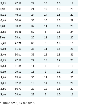
29
47
22
10
15
19
,71
,22
9
30
21
10
13
23
,98
,95
29
46
24
14
16
20
,31
,57
20
30
36
10
15
29
,48
,46
9
30
37
11
16
23
,82
,53
22
30
52
8
16
24
,55
,41
7
29
20
11
15
20
,06
,80
25
47
60
9
13
16
,42
,72
26
31
36
11
15
21
,00
,19
22
30
39
13
18
31
,40
,00
28
47
24
15
17
23
,12
,23
30
51
11
8
9
13
,64
,34
20
29
18
9
12
16
,99
,58
21
29
30
11
16
20
,98
,91
22
52
18
14
16
20
,21
,13
25
30
29
12
15
20
,56
,76
22
29
22
8
10
16
,06
,97
1.109.0.0/16, 37.9.0.0/16