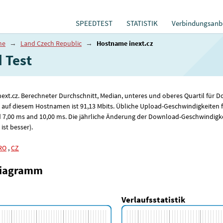
SPEEDTEST
STATISTIK
Verbindungsanbi
me
→
Land Czech Republic
→
Hostname inext.cz
​​Test
inext.cz. Berechneter Durchschnitt, Median, unteres und oberes Quartil fü
 auf diesem Hostnamen ist 91
,13
Mbits. Übliche Upload-Geschwindigkeiten 
 7
,00
ms and 10
,00
ms. Die jährliche Änderung der Download-Geschwindigke
ist besser).
RO
,
CZ
diagramm
Verlaufsstatistik