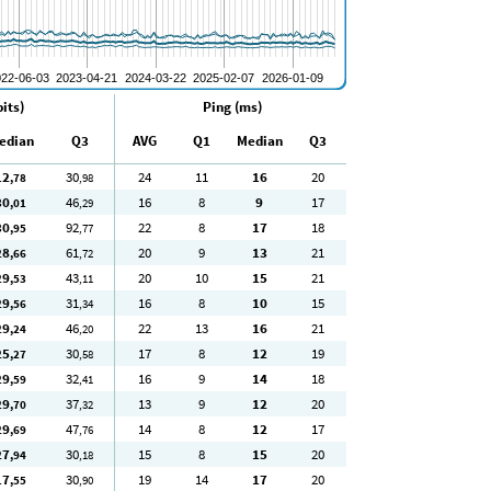
its)
Ping (ms)
edian
Q3
AVG
Q1
Median
Q3
12
30
24
11
16
20
,78
,98
30
46
16
8
9
17
,01
,29
30
92
22
8
17
18
,95
,77
28
61
20
9
13
21
,66
,72
29
43
20
10
15
21
,53
,11
29
31
16
8
10
15
,56
,34
29
46
22
13
16
21
,24
,20
25
30
17
8
12
19
,27
,58
29
32
16
9
14
18
,59
,41
29
37
13
9
12
20
,70
,32
29
47
14
8
12
17
,69
,76
27
30
15
8
15
20
,94
,18
17
30
19
14
17
20
,55
,90