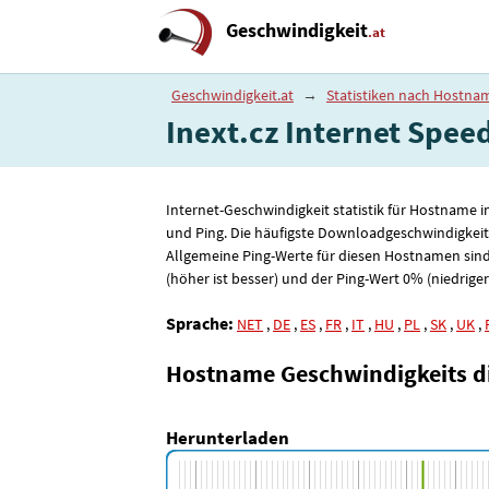
Geschwindigkeit
.at
Geschwindigkeit.at
→
Statistiken nach Hostna
Inext.cz Internet Speed 
Internet-Geschwindigkeit statistik für Hostname 
und Ping. Die häufigste Downloadgeschwindigkeit
Allgemeine Ping-Werte für diesen Hostnamen sind
(höher ist besser) und der Ping-Wert 0% (niedriger 
Sprache:
NET
,
DE
,
ES
,
FR
,
IT
,
HU
,
PL
,
SK
,
UK
,
Hostname Geschwindigkeits 
Herunterladen