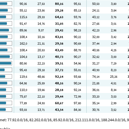
90
27
80
95
50
3
,35
,53
,16
,51
,53
,80
55
23
29
85
24
3
,12
,56
,28
,13
,11
,84
115
29
64
93
43
3
,6
,33
,63
,76
,12
,76
91
14
31
82
27
3
,47
,76
,05
,75
,65
,01
89
9
29
98
42
2
,06
,37
,42
,23
,23
,96
108
10
43
90
32
3
,4
,16
,01
,22
,00
,42
162
21
29
90
37
2
,0
,31
,58
,69
,44
,94
108
20
43
88
40
4
,4
,53
,49
,70
,55
,25
104
13
40
90
32
3
,8
,17
,73
,27
,62
,00
80
22
39
54
31
7
,90
,23
,51
,96
,27
,29
95
29
37
55
40
8
,43
,18
,72
,01
,93
,23
119
48
92
93
74
25
,6
,66
,14
,68
,14
,26
64
25
48
90
21
4
,98
,59
,16
,24
,85
,51
110
19
28
92
36
8
,0
,66
,18
,24
,01
,34
75
22
29
72
33
3
,87
,10
,44
,99
,20
,53
77
24
60
97
35
2
,89
,93
,67
,80
,14
,99
93
13
43
84
30
3
,03
,71
,54
,30
,75
,52
 77.92.0.0/16, 82.202.0.0/16, 85.92.0.0/16, 212.111.0.0/16, 188.244.0.0/16, 9
public