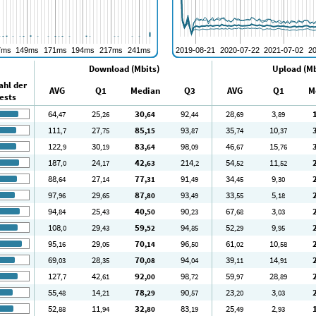
Download (Mbits)
Upload (Mb
ahl der
AVG
Q1
Median
Q3
AVG
Q1
M
ests
64
25
30
92
28
3
,47
,26
,64
,44
,69
,89
111
27
85
93
35
10
,7
,75
,15
,87
,74
,37
122
30
83
98
46
15
,9
,19
,64
,09
,67
,76
187
24
42
214
54
11
,0
,17
,63
,2
,52
,52
88
27
77
91
34
9
,64
,14
,31
,49
,45
,30
97
29
87
93
33
5
,96
,65
,80
,49
,55
,18
94
25
40
90
67
3
,84
,43
,50
,23
,68
,03
108
29
59
94
52
9
,0
,43
,52
,85
,29
,95
95
29
70
96
61
10
,16
,05
,14
,50
,02
,58
69
28
70
94
39
14
,03
,35
,08
,04
,11
,91
127
42
92
98
59
28
,7
,61
,00
,72
,97
,89
55
14
78
90
23
3
,48
,21
,29
,57
,20
,03
52
11
32
83
25
2
,88
,94
,80
,19
,49
,93