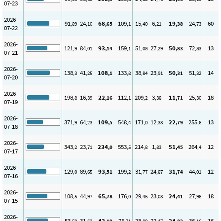
07-23
2026-
91
24
68
109
15
6
19
24
60
,89
,10
,65
,1
,40
,21
,38
,73
07-22
2026-
121
84
93
159
51
27
50
72
13
,9
,01
,14
,1
,08
,29
,83
,83
07-21
2026-
138
41
108
133
38
23
50
51
14
,3
,25
,1
,8
,84
,91
,31
,32
07-20
2026-
198
16
22
112
209
3
11
25
18
,8
,39
,16
,1
,2
,38
,71
,30
07-19
2026-
371
64
109
548
171
12
22
255
13
,9
,23
,5
,4
,0
,33
,79
,6
07-18
2026-
343
23
234
553
214
1
51
264
12
,2
,71
,0
,5
,8
,83
,45
,4
07-17
2026-
129
89
93
199
31
24
31
44
12
,0
,65
,51
,2
,77
,87
,74
,01
07-16
2026-
108
44
65
176
29
23
24
27
18
,5
,97
,78
,0
,45
,03
,41
,96
07-15
2026-
53
31
43
75
28
22
24
36
16