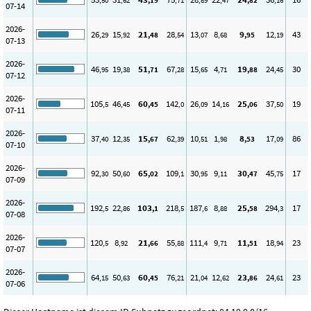
,50
,62
,19
,71
,89
,47
,82
,16
07-14
2026-
26
15
21
28
13
8
9
12
43
,29
,92
,48
,54
,07
,68
,95
,19
07-13
2026-
46
19
51
67
15
4
19
24
30
,95
,38
,71
,28
,65
,71
,88
,45
07-12
2026-
105
46
60
142
26
14
25
37
19
,5
,45
,45
,0
,09
,16
,06
,50
07-11
2026-
37
12
15
62
10
1
8
17
86
,40
,35
,67
,39
,51
,98
,53
,09
07-10
2026-
92
50
65
109
30
9
30
45
17
,30
,60
,02
,1
,95
,11
,47
,75
07-09
2026-
192
22
103
218
187
8
25
294
17
,5
,86
,1
,5
,6
,88
,58
,3
07-08
2026-
120
8
21
55
111
9
11
18
23
,5
,92
,66
,88
,4
,71
,51
,94
07-07
2026-
64
50
60
76
21
12
23
24
23
,15
,63
,45
,21
,04
,62
,86
,61
07-06