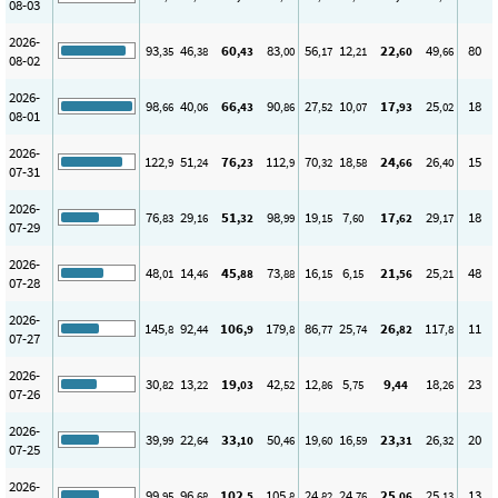
08-03
2026-
93
46
60
83
56
12
22
49
80
,35
,38
,43
,00
,17
,21
,60
,66
08-02
2026-
98
40
66
90
27
10
17
25
18
,66
,06
,43
,86
,52
,07
,93
,02
08-01
2026-
122
51
76
112
70
18
24
26
15
,9
,24
,23
,9
,32
,58
,66
,40
07-31
2026-
76
29
51
98
19
7
17
29
18
,83
,16
,32
,99
,15
,60
,62
,17
07-29
2026-
48
14
45
73
16
6
21
25
48
,01
,46
,88
,88
,15
,15
,56
,21
07-28
2026-
145
92
106
179
86
25
26
117
11
,8
,44
,9
,8
,77
,74
,82
,8
07-27
2026-
30
13
19
42
12
5
9
18
23
,82
,22
,03
,52
,86
,75
,44
,26
07-26
2026-
39
22
33
50
19
16
23
26
20
,99
,64
,10
,46
,60
,59
,31
,32
07-25
2026-
99
96
102
105
24
24
25
25
13
,95
,68
,5
,8
,82
,76
,06
,13