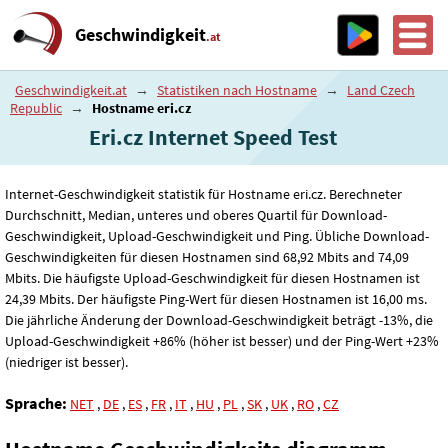
Geschwindigkeit
.at
Geschwindigkeit.at
→
Statistiken nach Hostname
→
Land Czech
Republic
→
Hostname eri.cz
Eri.cz Internet Speed ​​Test
Internet-Geschwindigkeit statistik für Hostname eri.cz. Berechneter
Durchschnitt, Median, unteres und oberes Quartil für Download-
Geschwindigkeit, Upload-Geschwindigkeit und Ping. Übliche Download-
Geschwindigkeiten für diesen Hostnamen sind 68
,92
Mbits and 74
,09
Mbits. Die häufigste Upload-Geschwindigkeit für diesen Hostnamen ist
24
,39
Mbits. Der häufigste Ping-Wert für diesen Hostnamen ist 16
,00
ms.
Die jährliche Änderung der Download-Geschwindigkeit beträgt -13%, die
Upload-Geschwindigkeit +86% (höher ist besser) und der Ping-Wert +23%
(niedriger ist besser).
Sprache:
NET
,
DE
,
ES
,
FR
,
IT
,
HU
,
PL
,
SK
,
UK
,
RO
,
CZ