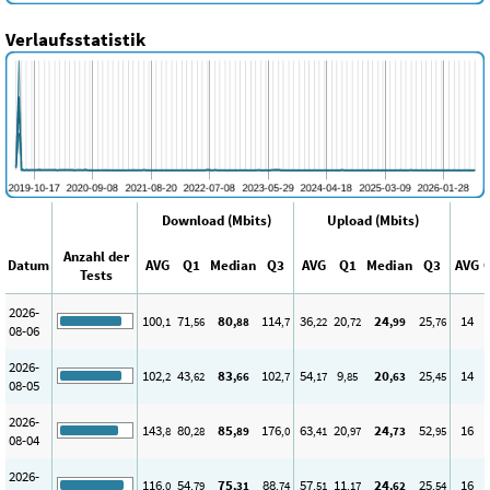
Verlaufsstatistik
Download (Mbits)
Upload (Mbits)
Anzahl der
Datum
AVG
Q1
Median
Q3
AVG
Q1
Median
Q3
AVG
Tests
2026-
100
71
80
114
36
20
24
25
14
,1
,56
,88
,7
,22
,72
,99
,76
08-06
2026-
102
43
83
102
54
9
20
25
14
,2
,62
,66
,7
,17
,85
,63
,45
08-05
2026-
143
80
85
176
63
20
24
52
16
,8
,28
,89
,0
,41
,97
,73
,95
08-04
2026-
116
54
75
88
57
11
24
25
16
,0
,79
,31
,74
,51
,17
,62
,54