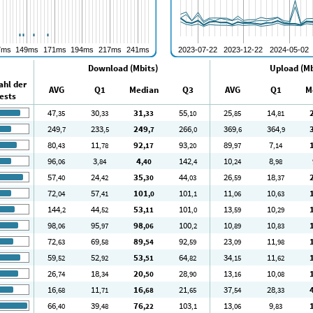
Download (Mbits)
Upload (Mb
ahl der
AVG
Q1
Median
Q3
AVG
Q1
M
ests
47
30
31
55
25
14
,35
,33
,33
,10
,85
,81
249
233
249
266
369
364
,7
,5
,7
,0
,6
,9
80
11
92
93
89
7
,43
,78
,17
,20
,97
,14
96
3
4
142
10
8
,06
,84
,40
,4
,24
,98
57
24
35
44
26
18
,40
,42
,30
,03
,59
,37
72
57
101
101
11
10
,04
,41
,0
,1
,06
,63
144
44
53
101
13
10
,2
,52
,11
,0
,59
,29
98
95
98
100
10
10
,06
,97
,06
,2
,89
,83
72
69
89
92
23
11
,63
,58
,54
,59
,09
,98
59
52
53
64
34
11
,52
,92
,51
,82
,15
,62
26
18
20
28
13
10
,74
,34
,50
,90
,16
,08
16
11
16
21
37
28
,68
,71
,68
,65
,54
,33
66
39
76
103
13
9
,40
,48
,22
,1
,06
,83