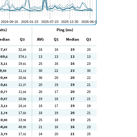
its)
Ping (ms)
edian
Q3
AVG
Q1
Median
Q3
27
32
18
16
19
20
,47
,89
369
374
13
13
13
13
,6
,3
15
19
25
16
16
23
,11
,81
9
11
30
22
23
35
,50
,13
20
20
36
20
20
22
,49
,58
10
11
20
19
19
21
,81
,37
10
11
26
17
20
25
,77
,64
10
10
19
16
17
21
,97
,98
13
24
18
17
19
19
,13
,24
11
17
18
19
20
21
,74
,50
10
13
25
18
19
25
,90
,98
44
49
21
16
16
23
,00
,99
13
17
24
20
21
25
,79
,02