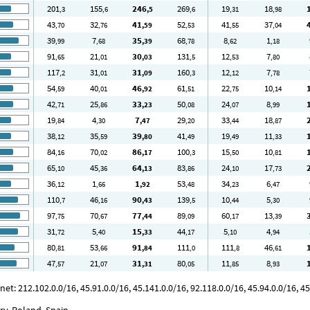
201
155
246
269
19
18
,3
,6
,5
,6
,31
,98
43
32
41
52
41
37
,70
,76
,59
,53
,55
,04
39
7
35
68
8
1
,99
,68
,39
,78
,62
,18
91
21
30
131
12
7
,65
,01
,03
,5
,53
,80
117
31
31
160
12
7
,2
,01
,09
,3
,12
,78
54
40
46
61
22
10
,59
,01
,92
,51
,75
,14
42
25
33
50
24
8
,71
,86
,23
,08
,07
,99
19
4
7
29
33
18
,84
,30
,47
,20
,44
,87
38
35
39
41
19
11
,12
,59
,80
,49
,49
,33
84
70
86
100
15
10
,16
,02
,17
,3
,50
,81
65
45
64
83
24
17
,10
,36
,13
,86
,10
,73
36
1
1
53
34
6
,12
,66
,92
,48
,23
,47
110
46
90
139
10
5
,7
,16
,43
,5
,44
,30
97
70
77
89
60
13
,75
,67
,44
,09
,17
,39
31
5
15
44
5
4
,72
,40
,33
,17
,10
,94
80
53
91
111
111
46
,81
,66
,84
,0
,8
,61
47
21
31
80
11
8
,57
,07
,31
,05
,85
,93
 212.102.0.0/16, 45.91.0.0/16, 45.141.0.0/16, 92.118.0.0/16, 45.94.0.0/16, 45.
y, Poland, Spain