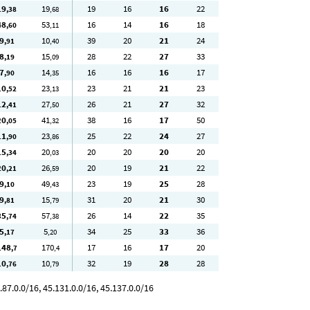
19
19
19
16
16
22
,38
,68
48
53
16
14
16
18
,60
,11
9
10
39
20
21
24
,91
,40
8
15
28
22
27
33
,19
,09
7
14
16
16
16
17
,90
,35
10
23
23
21
21
23
,52
,13
12
27
26
21
27
32
,41
,50
20
41
38
16
17
50
,05
,32
11
23
25
22
24
27
,90
,86
15
20
20
20
20
20
,34
,03
20
26
20
19
21
22
,21
,59
9
49
23
19
25
28
,10
,43
9
15
31
20
21
30
,81
,79
35
57
26
14
22
35
,74
,38
5
5
34
25
33
36
,17
,20
148
170
17
16
17
20
,7
,4
10
10
32
19
28
28
,76
,79
87.0.0/16, 45.131.0.0/16, 45.137.0.0/16