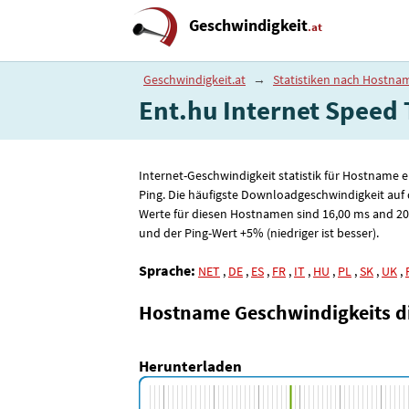
Geschwindigkeit
.at
Geschwindigkeit.at
→
Statistiken nach Hostna
Ent.hu Internet Speed ​​
Internet-Geschwindigkeit statistik für Hostname 
Ping. Die häufigste Downloadgeschwindigkeit auf
Werte für diesen Hostnamen sind 16
,00
ms and 20
und der Ping-Wert +5% (niedriger ist besser).
Sprache:
NET
,
DE
,
ES
,
FR
,
IT
,
HU
,
PL
,
SK
,
UK
,
Hostname Geschwindigkeits 
Herunterladen