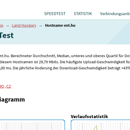
SPEEDTEST
STATISTIK
Verbindungsanbi
me
→
Land Hungary
→
Hostname ent.hu
Test
ent.hu. Berechneter Durchschnitt, Median, unteres und oberes Quartil für
 diesem Hostnamen ist 29
,79
Mbits. Die häufigste Upload-Geschwindigkeit fü
,00
ms. Die jährliche Änderung der Download-Geschwindigkeit beträgt +43%,
RO
,
CZ
diagramm
Verlaufsstatistik