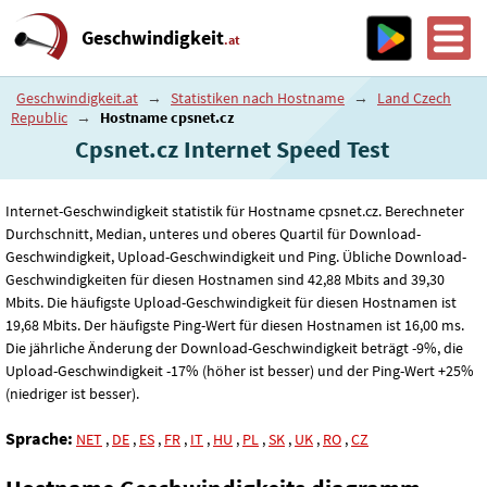
Geschwindigkeit
.at
Geschwindigkeit.at
→
Statistiken nach Hostname
→
Land Czech
Republic
→
Hostname cpsnet.cz
Cpsnet.cz Internet Speed ​​Test
Internet-Geschwindigkeit statistik für Hostname cpsnet.cz. Berechneter
Durchschnitt, Median, unteres und oberes Quartil für Download-
Geschwindigkeit, Upload-Geschwindigkeit und Ping. Übliche Download-
Geschwindigkeiten für diesen Hostnamen sind 42
,88
Mbits and 39
,30
Mbits. Die häufigste Upload-Geschwindigkeit für diesen Hostnamen ist
19
,68
Mbits. Der häufigste Ping-Wert für diesen Hostnamen ist 16
,00
ms.
Die jährliche Änderung der Download-Geschwindigkeit beträgt -9%, die
Upload-Geschwindigkeit -17% (höher ist besser) und der Ping-Wert +25%
(niedriger ist besser).
Sprache:
NET
,
DE
,
ES
,
FR
,
IT
,
HU
,
PL
,
SK
,
UK
,
RO
,
CZ