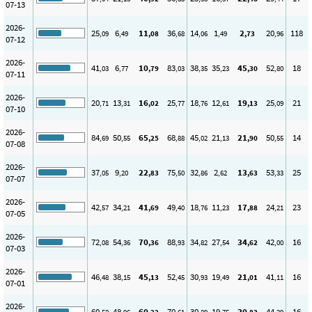
07-13
2026-
25
6
11
36
14
1
2
20
118
,09
,49
,08
,68
,06
,49
,73
,96
07-12
2026-
41
6
10
83
38
35
45
52
18
,03
,77
,79
,03
,35
,23
,30
,80
07-11
2026-
20
13
16
25
18
12
19
25
21
,71
,31
,02
,77
,76
,61
,13
,09
07-10
2026-
84
50
65
68
45
21
21
50
14
,69
,55
,25
,88
,02
,13
,90
,55
07-08
2026-
37
9
22
75
32
2
13
53
25
,05
,20
,83
,50
,86
,62
,63
,33
07-07
2026-
42
34
41
49
18
11
17
24
23
,57
,21
,69
,40
,76
,23
,88
,21
07-05
2026-
72
54
70
88
34
27
34
42
16
,08
,36
,36
,93
,82
,54
,62
,00
07-03
2026-
46
38
45
52
30
19
21
41
16
,48
,15
,13
,45
,93
,49
,01
,11
07-01
2026-
60
48
60
70
30
19
30
44
16