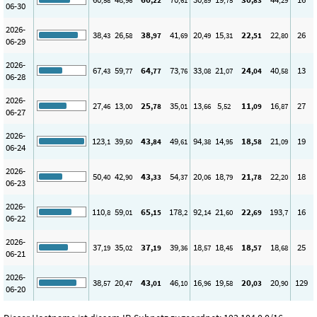
,58
,96
,22
,61
,89
,75
,83
,29
06-30
2026-
38
26
38
41
20
15
22
22
26
,43
,58
,97
,69
,49
,31
,51
,80
06-29
2026-
67
59
64
73
33
21
24
40
13
,43
,77
,77
,76
,08
,07
,04
,58
06-28
2026-
27
13
25
35
13
5
11
16
27
,46
,00
,78
,01
,66
,52
,09
,87
06-27
2026-
123
39
43
49
94
14
18
21
19
,1
,50
,84
,61
,38
,95
,58
,09
06-24
2026-
50
42
43
54
20
18
21
22
18
,40
,90
,33
,37
,06
,79
,78
,20
06-23
2026-
110
59
65
178
92
21
22
193
16
,8
,01
,15
,2
,14
,60
,69
,7
06-22
2026-
37
35
37
39
18
18
18
18
25
,19
,02
,19
,36
,57
,45
,57
,68
06-21
2026-
38
20
43
46
16
19
20
20
129
,57
,47
,01
,10
,96
,58
,03
,90
06-20