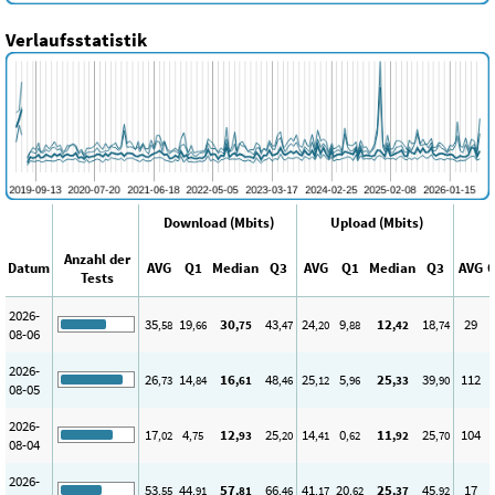
Verlaufsstatistik
Download (Mbits)
Upload (Mbits)
Anzahl der
Datum
AVG
Q1
Median
Q3
AVG
Q1
Median
Q3
AVG
Tests
2026-
35
19
30
43
24
9
12
18
29
,58
,66
,75
,47
,20
,88
,42
,74
08-06
2026-
26
14
16
48
25
5
25
39
112
,73
,84
,61
,46
,12
,96
,33
,90
08-05
2026-
17
4
12
25
14
0
11
25
104
,02
,75
,93
,20
,41
,62
,92
,70
08-04
2026-
53
44
57
66
41
20
25
45
17
,55
,91
,81
,46
,17
,62
,37
,92