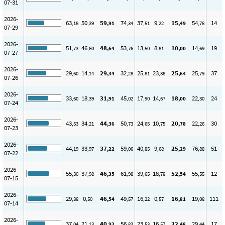
07-31
2026-
63
50
59
74
37
9
15
54
14
,18
,39
,91
,34
,51
,22
,49
,78
07-29
2026-
51
46
48
53
13
8
10
14
19
,73
,60
,64
,76
,50
,81
,00
,69
07-27
2026-
29
14
29
32
25
23
25
25
37
,60
,14
,34
,28
,81
,38
,64
,79
07-26
2026-
33
18
31
45
17
14
18
22
24
,60
,39
,91
,02
,90
,67
,00
,30
07-24
2026-
43
34
44
50
24
10
20
22
30
,53
,21
,36
,73
,65
,75
,78
,26
07-23
2026-
44
33
37
59
40
9
25
76
51
,19
,97
,22
,06
,85
,68
,29
,88
07-22
2026-
55
37
46
61
39
18
52
55
12
,30
,98
,35
,98
,65
,78
,54
,55
07-15
2026-
29
0
46
49
16
0
16
19
111
,38
,50
,54
,57
,22
,57
,81
,08
07-14
2026-
37
21
40
56
23
16
22
29
17
,04
,13
,92
,83
,53
,57
,48
,44