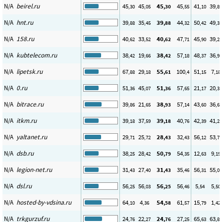
N/A
beirel.ru
45
45
45
45
41
39
,30
,05
,30
,55
,10
,89
N/A
hnt.ru
39
35
39
44
50
49
,88
,45
,88
,32
,42
,33
N/A
158.ru
40
33
40
47
45
39
,62
,52
,62
,71
,90
,23
N/A
kubtelecom.ru
38
19
38
57
48
36
,42
,66
,42
,18
,37
,94
N/A
lipetsk.ru
67
29
55
100
51
7
,88
,18
,61
,4
,15
,18
N/A
0.ru
51
45
51
57
21
20
,36
,07
,36
,65
,17
,33
N/A
bitrace.ru
39
21
38
57
43
36
,86
,65
,93
,14
,60
,64
N/A
itkm.ru
39
37
39
40
42
41
,18
,59
,18
,76
,39
,23
N/A
yaltanet.ru
29
25
28
32
56
53
,71
,72
,43
,43
,12
,77
N/A
dsb.ru
38
28
50
54
12
9
,25
,42
,79
,35
,63
,19
N/A
legion-net.ru
31
27
31
35
56
55
,43
,40
,43
,46
,31
,02
N/A
dsl.ru
56
56
56
56
5
5
,25
,03
,25
,46
,54
,50
N/A
hosted-by-vdsina.ru
64
4
54
61
15
1
,10
,36
,58
,57
,79
,42
N/A
trkgurzuf.ru
24
22
24
27
65
63
,76
,27
,76
,25
,63
,83