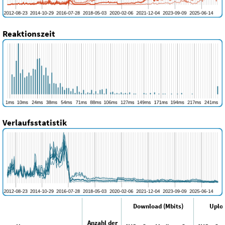
Reaktionszeit
Verlaufsstatistik
Download (Mbits)
Uploa
Anzahl der