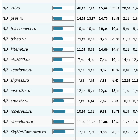
N/A
vsi.ru
46
7
15
69
20
1
,29
,85
,08
,12
,08
,64
N/A
psas.ru
14
13
14
15
2
1
,75
,97
,75
,53
,11
,88
N/A
teleconnect.ru
10
10
10
10
9
9
,35
,35
,35
,35
,99
,73
N/A
ttk-su.ru
29
8
9
29
31
9
,12
,37
,20
,96
,97
,25
N/A
kitenet.ru
11
9
14
14
0
0
,25
,38
,69
,84
,11
,11
N/A
ots2000.ru
7
4
7
10
14
12
,46
,76
,46
,16
,41
,76
N/A
1caxioma.ru
9
9
9
10
8
7
,97
,57
,97
,37
,88
,80
N/A
shpress.ru
7
7
7
8
12
11
,83
,05
,83
,62
,15
,60
N/A
msk-d2n.ru
12
9
12
15
1
1
,32
,21
,32
,43
,70
,46
N/A
amostv.ru
7
6
7
8
10
8
,62
,64
,62
,61
,37
,79
N/A
rcc-group.ru
10
1
9
15
6
0
,84
,31
,68
,73
,19
,76
N/A
cloud4box.ru
11
11
11
12
1
1
,86
,22
,86
,50
,27
,03
N/A
SkyNetCom-ulcm.ru
12
7
9
20
8
2
,01
,73
,00
,19
,55
,43