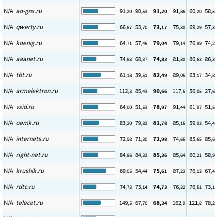
N/A
ao-gns.ru
91
90
91
91
60
58
,20
,53
,20
,86
,20
,52
N/A
qwerty.ru
66
53
73
75
69
57
,87
,70
,17
,30
,29
,36
N/A
koenig.ru
64
57
79
79
76
74
,71
,45
,04
,14
,99
,26
N/A
aaanet.ru
74
68
74
81
86
86
,83
,37
,83
,30
,63
,38
N/A
tbt.ru
61
39
82
89
63
34
,18
,51
,49
,05
,17
,81
N/A
armelektron.ru
112
85
90
117
56
27
,3
,43
,66
,5
,05
,68
N/A
vsid.ru
64
51
78
91
61
51
,00
,53
,97
,44
,97
,52
N/A
oemk.ru
83
79
81
85
59
54
,20
,83
,78
,15
,93
,41
N/A
internets.ru
72
71
72
74
85
85
,98
,30
,98
,65
,65
,65
N/A
right-net.ru
84
84
85
85
60
58
,86
,33
,36
,64
,21
,93
N/A
krushik.ru
69
54
75
87
76
67
,05
,44
,61
,23
,13
,43
N/A
rdtc.ru
74
73
74
76
76
73
,73
,14
,73
,32
,51
,15
N/A
telecet.ru
149
67
68
162
121
78
,5
,70
,34
,9
,8
,29