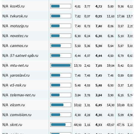
N/A
kss45.ru
4
3
4
5
9
6
,81
,77
,72
,80
,36
,11
N/A
tvkursk.ru
7
0
0
11
17
13
,82
,37
,55
,63
,66
,72
N/A
motozip.ru
7
6
7
8
3
2
,40
,73
,40
,06
,57
,29
N/A
novotec.ru
6
6
6
6
5
3
,30
,24
,30
,36
,10
,01
N/A
canmos.ru
5
5
5
5
5
5
,50
,36
,50
,64
,87
,81
N/A
57-satnet-spb.ru
4
4
4
4
6
6
,44
,37
,44
,50
,79
,63
N/A
mtu-net.ru
13
2
7
19
5
0
,70
,42
,05
,04
,42
,31
N/A
yaroslavl.ru
7
7
7
7
0
0
,45
,45
,45
,45
,59
,59
N/A
e5-nsk.ru
5
4
5
6
3
1
,48
,03
,48
,93
,37
,87
N/A
telemax-net.ru
3
3
3
3
6
5
,84
,78
,84
,90
,15
,74
N/A
elcom.ru
10
1
6
14
10
0
,62
,31
,49
,30
,69
,32
N/A
comvision.ru
4
4
4
4
5
4
,30
,28
,30
,33
,09
,96
N/A
sknt.ru
44
1
4
43
47
1
,93
,15
,53
,67
,75
,23