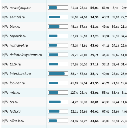
N/A
newolymp.ru
41
28
56
61
8
0
,38
,18
,03
,91
,42
,94
N/A
samtel.ru
36
24
34
40
39
22
,98
,96
,53
,27
,02
,78
N/A
bisv.ru
48
37
41
49
39
21
,73
,63
,36
,89
,55
,31
N/A
topolek.ru
37
35
37
38
36
34
,23
,53
,23
,94
,31
,46
N/A
iwitravel.ru
43
41
43
44
24
23
,05
,91
,05
,18
,13
,85
N/A
deltatelesystems.ru
29
25
29
34
50
41
,71
,00
,71
,42
,65
,83
N/A
t21v.ru
37
36
37
38
32
31
,18
,20
,18
,17
,44
,44
N/A
interkursk.ru
38
37
38
40
28
23
,77
,53
,77
,01
,66
,92
N/A
loc-net.ru
41
37
41
45
21
19
,55
,34
,55
,76
,91
,62
N/A
mts.ru
127
28
43
55
83
8
,6
,76
,91
,69
,43
,12
N/A
tel.ru
54
30
38
48
62
11
,72
,78
,81
,35
,44
,66
N/A
fvds.ru
52
35
46
67
29
4
,01
,95
,02
,62
,99
,99
N/A
cifra-k.ru
34
34
34
35
32
22
,66
,22
,66
,09
,94
,42