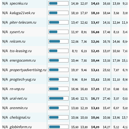
N/A
specnku.ru
14
12
14
16
13
9
,39
,07
,65
,83
,59
,21
N/A
kaluga21vek.ru
18
17
18
18
3
3
,10
,57
,10
,64
,58
,05
N/A
piter-telecom.ru
13
12
13
14
12
11
,47
,62
,47
,31
,84
,96
N/A
sysert.ru
11
8
16
17
8
3
,97
,91
,88
,48
,13
,47
N/A
relcom.ru
12
7
12
16
14
8
,06
,36
,06
,75
,86
,54
N/A
tss-leasing.ru
8
6
12
13
10
7
,72
,23
,45
,07
,50
,67
N/A
energocomm.ru
10
7
10
13
17
15
,44
,55
,44
,33
,09
,14
N/A
propertyadvertising.ru
19
9
13
23
7
6
,37
,46
,61
,52
,87
,78
N/A
progtech-yug.ru
9
8
11
13
11
8
,96
,54
,62
,05
,10
,98
N/A
rn-vnp.ru
16
16
17
17
0
0
,95
,83
,05
,10
,88
,82
N/A
ural-net.ru
18
12
16
27
3
0
,43
,71
,77
,40
,37
,51
N/A
orenmin.ru
13
12
13
15
6
5
,83
,19
,83
,47
,57
,81
N/A
chelsignal.ru
10
10
10
10
13
13
,06
,03
,06
,08
,95
,78
N/A
globinform.ru
15
13
14
14
5
4
,60
,80
,09
,27
,12
,12