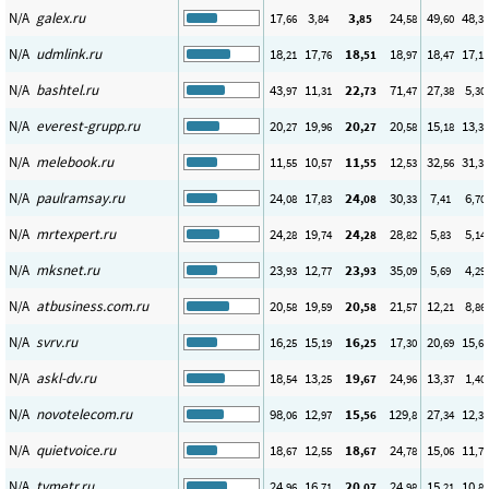
N/A
galex.ru
17
3
3
24
49
48
,66
,84
,85
,58
,60
,31
N/A
udmlink.ru
18
17
18
18
18
17
,21
,76
,51
,97
,47
,12
N/A
bashtel.ru
43
11
22
71
27
5
,97
,31
,73
,47
,38
,30
N/A
everest-grupp.ru
20
19
20
20
15
13
,27
,96
,27
,58
,18
,35
N/A
melebook.ru
11
10
11
12
32
31
,55
,57
,55
,53
,56
,37
N/A
paulramsay.ru
24
17
24
30
7
6
,08
,83
,08
,33
,41
,70
N/A
mrtexpert.ru
24
19
24
28
5
5
,28
,74
,28
,82
,83
,14
N/A
mksnet.ru
23
12
23
35
5
4
,93
,77
,93
,09
,69
,29
N/A
atbusiness.com.ru
20
19
20
21
12
8
,58
,59
,58
,57
,21
,86
N/A
svrv.ru
16
15
16
17
20
15
,25
,19
,25
,30
,69
,68
N/A
askl-dv.ru
18
13
19
24
13
1
,54
,25
,67
,96
,37
,40
N/A
novotelecom.ru
98
12
15
129
27
12
,06
,97
,56
,8
,34
,36
N/A
quietvoice.ru
18
12
18
24
15
11
,67
,55
,67
,78
,06
,71
N/A
tvmetr.ru
24
16
20
24
15
10
,96
,71
,07
,98
,21
,88