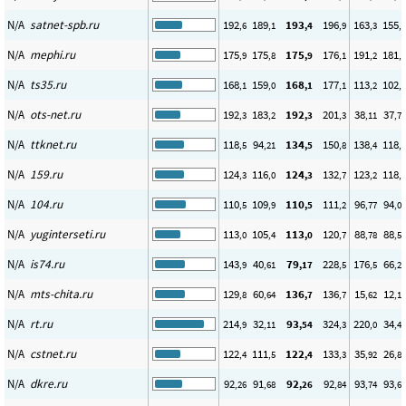
N/A
satnet-spb.ru
192
189
193
196
163
155
,6
,1
,4
,9
,3
,1
N/A
mephi.ru
175
175
175
176
191
181
,9
,8
,9
,1
,2
,1
N/A
ts35.ru
168
159
168
177
113
102
,1
,0
,1
,1
,2
,3
N/A
ots-net.ru
192
183
192
201
38
37
,3
,2
,3
,3
,11
,77
N/A
ttknet.ru
118
94
134
150
138
118
,5
,21
,5
,8
,4
,4
N/A
159.ru
124
116
124
132
123
118
,3
,0
,3
,7
,2
,0
N/A
104.ru
110
109
110
111
96
94
,5
,9
,5
,2
,77
,00
N/A
yuginterseti.ru
113
105
113
120
88
88
,0
,4
,0
,7
,78
,57
N/A
is74.ru
143
40
79
228
176
66
,9
,61
,17
,5
,5
,26
N/A
mts-chita.ru
129
60
136
136
15
12
,8
,64
,7
,7
,62
,16
N/A
rt.ru
214
32
93
324
220
34
,9
,11
,54
,3
,0
,42
N/A
cstnet.ru
122
111
122
133
35
26
,4
,5
,4
,3
,92
,84
N/A
dkre.ru
92
91
92
92
93
93
,26
,68
,26
,84
,74
,68