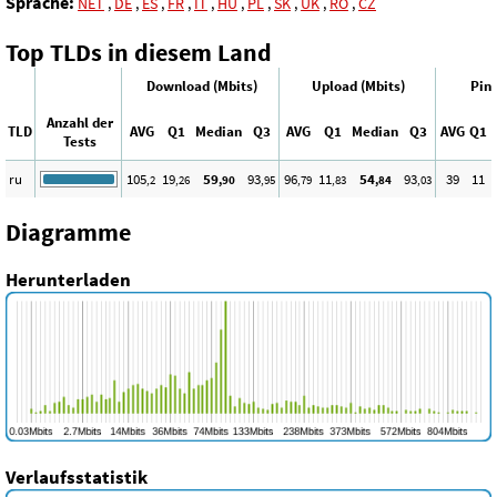
Sprache:
NET
,
DE
,
ES
,
FR
,
IT
,
HU
,
PL
,
SK
,
UK
,
RO
,
CZ
Top TLDs in diesem Land
Download (Mbits)
Upload (Mbits)
Ping
Anzahl der
TLD
AVG
Q1
Median
Q3
AVG
Q1
Median
Q3
AVG
Q1
Tests
ru
105
19
59
93
96
11
54
93
39
11
,2
,26
,90
,95
,79
,83
,84
,03
Diagramme
Herunterladen
Verlaufsstatistik