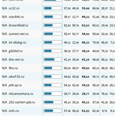
N/A
sc32.ru
57
49
59
66
28
21
,50
,03
,48
,96
,97
,22
N/A
starlink.ru
39
12
49
51
39
23
,17
,77
,22
,86
,20
,27
N/A
brownfield.ru
62
59
62
65
19
13
,63
,76
,63
,51
,48
,34
N/A
sunnet.net.ru
55
52
58
59
32
25
,47
,77
,43
,64
,03
,39
N/A
tis-dialog.ru
46
12
46
79
46
7
,11
,40
,23
,95
,50
,57
N/A
gb2bel.ru
38
27
30
44
75
71
,18
,77
,14
,58
,23
,89
N/A
line-net.ru
41
35
41
46
56
54
,24
,69
,24
,80
,21
,23
N/A
flex.ru
60
49
49
60
48
38
,04
,57
,66
,14
,53
,15
N/A
alexf-92.ru
44
43
44
45
47
45
,63
,55
,63
,71
,81
,99
N/A
ptk-sp.ru
54
52
54
56
28
26
,18
,08
,18
,29
,05
,26
N/A
nissansamara.ru
28
28
28
29
76
74
,77
,04
,77
,49
,62
,59
N/A
202-satnet-spb.ru
45
33
45
57
41
28
,13
,23
,13
,03
,55
,63
N/A
nvtc.ru
57
56
61
62
9
9
,48
,20
,02
,30
,79
,34