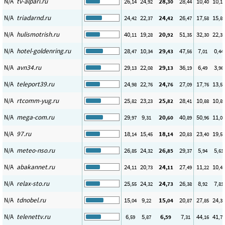
N/A
tv-alpari.ru
26
24
28
28
10
10
,14
,92
,30
,44
,40
,17
N/A
triadarnd.ru
24
22
24
26
17
15
,42
,37
,42
,47
,58
,81
N/A
hulismotrish.ru
40
19
20
51
32
22
,11
,28
,92
,35
,30
,30
N/A
hotel-goldenring.ru
28
10
29
47
7
0
,47
,34
,43
,56
,01
,44
N/A
avn34.ru
29
22
29
36
6
3
,13
,08
,13
,19
,49
,96
N/A
teleport39.ru
24
22
24
27
17
13
,98
,76
,76
,09
,76
,58
N/A
rtcomm-yug.ru
25
23
25
28
10
10
,82
,23
,82
,41
,88
,82
N/A
mega-com.ru
29
9
20
40
50
11
,97
,31
,60
,89
,96
,03
N/A
97.ru
18
15
18
20
23
19
,14
,45
,14
,83
,40
,59
N/A
meteo-nso.ru
26
24
26
29
5
5
,85
,32
,85
,37
,94
,61
N/A
abakannet.ru
24
20
24
27
11
10
,11
,73
,11
,49
,22
,47
N/A
relax-sto.ru
25
24
24
26
8
7
,55
,32
,73
,38
,92
,81
N/A
tdnobel.ru
15
9
15
20
27
24
,04
,22
,04
,87
,85
,38
N/A
telenettv.ru
6
5
6
7
44
41
,59
,87
,59
,31
,16
,70