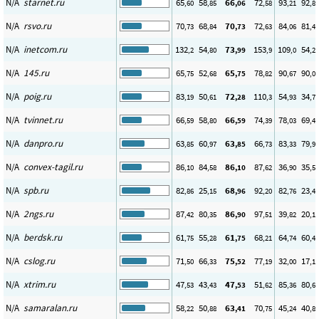
N/A
starnet.ru
65
58
66
72
93
92
,60
,85
,06
,58
,21
,80
N/A
rsvo.ru
70
68
70
72
84
81
,73
,84
,73
,63
,06
,44
N/A
inetcom.ru
132
54
73
153
109
54
,2
,80
,99
,9
,0
,22
N/A
145.ru
65
52
65
78
90
90
,75
,68
,75
,82
,67
,06
N/A
poig.ru
83
50
72
110
54
34
,19
,61
,28
,3
,93
,79
N/A
tvinnet.ru
66
58
66
74
78
69
,59
,80
,59
,39
,03
,47
N/A
danpro.ru
63
60
63
66
83
79
,85
,97
,85
,73
,33
,93
N/A
convex-tagil.ru
86
84
86
87
36
35
,10
,58
,10
,62
,90
,52
N/A
spb.ru
82
25
68
92
82
23
,86
,15
,96
,20
,76
,45
N/A
2ngs.ru
87
80
86
97
39
20
,42
,35
,90
,51
,82
,11
N/A
berdsk.ru
61
55
61
68
64
60
,75
,28
,75
,21
,74
,41
N/A
cslog.ru
71
66
75
77
32
17
,50
,33
,52
,19
,00
,17
N/A
xtrim.ru
47
43
47
51
85
80
,53
,43
,53
,62
,36
,67
N/A
samaralan.ru
58
50
63
70
45
40
,22
,88
,41
,75
,24
,88