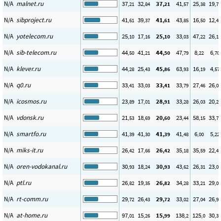
N/A
malnet.ru
37
32
37
41
25
19
,21
,84
,21
,57
,38
,72
N/A
sibproject.ru
41
39
41
43
16
12
,61
,37
,61
,85
,50
,49
N/A
yotelecom.ru
25
17
25
33
47
26
,10
,16
,10
,03
,22
,16
N/A
sib-telecom.ru
44
41
44
47
8
6
,50
,21
,50
,79
,22
,70
N/A
klever.ru
44
25
45
63
16
4
,28
,43
,86
,93
,19
,57
N/A
q0.ru
33
33
33
33
27
26
,41
,03
,41
,79
,46
,01
N/A
icosmos.ru
23
17
28
33
26
20
,89
,01
,91
,28
,03
,28
N/A
vdonsk.ru
21
18
20
23
58
33
,53
,69
,60
,44
,15
,75
N/A
smartfo.ru
41
41
41
41
6
5
,39
,30
,39
,48
,00
,22
N/A
miks-it.ru
26
17
26
35
35
22
,42
,66
,42
,18
,59
,49
N/A
oren-vodokanal.ru
30
18
30
43
26
23
,93
,24
,93
,62
,31
,00
N/A
ptl.ru
26
19
26
34
33
29
,82
,35
,82
,28
,21
,06
N/A
rt-comm.ru
29
26
29
33
27
26
,72
,43
,72
,02
,04
,98
N/A
at-home.ru
97
15
15
138
125
30
,01
,26
,99
,2
,0
,36