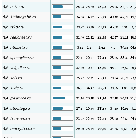
N/A
natm.ru
25
25
25
25
34
31
,63
,29
,63
,96
,76
,20
N/A
100megabit.ru
34
14
25
49
42
19
,06
,82
,82
,18
,78
,25
N/A
ttkdv.ru
39
33
39
46
3
3
,72
,36
,72
,08
,91
,70
N/A
regionset.ru
31
21
32
42
23
16
,40
,62
,99
,77
,13
,31
N/A
ntk.net.ru
3
1
1
4
74
64
,61
,17
,62
,07
,36
,55
N/A
speedyline.ru
22
20
22
23
35
34
,11
,87
,11
,35
,30
,82
N/A
volgaline.ru
32
10
15
45
46
25
,39
,37
,20
,81
,52
,00
N/A
sels.ru
25
22
25
28
26
23
,27
,21
,27
,34
,76
,55
N/A
s-vfu.ru
36
34
36
38
1
0
,51
,47
,51
,55
,00
,85
N/A
g-service.ru
21
20
21
22
24
21
,86
,55
,24
,55
,39
,11
N/A
utk-ntag.ru
27
20
27
34
16
9
,87
,94
,87
,80
,91
,18
N/A
trancom.ru
23
22
22
23
24
24
,22
,34
,84
,90
,68
,03
N/A
omegatech.ru
29
25
29
34
9
8
,80
,14
,80
,46
,63
,06