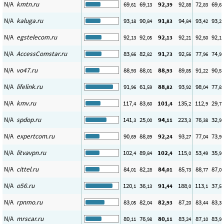
N/A
kmtn.ru
69
69
92
92
72
69
,61
,13
,39
,88
,83
,66
N/A
kaluga.ru
93
90
91
94
93
93
,18
,84
,83
,84
,42
,20
N/A
egstelecom.ru
92
92
92
92
92
92
,13
,05
,13
,21
,50
,17
N/A
AccessComstar.ru
83
82
91
92
77
74
,66
,82
,73
,56
,96
,95
N/A
vo47.ru
88
88
88
89
91
90
,93
,01
,93
,85
,22
,57
N/A
lifelink.ru
91
61
88
93
98
77
,96
,59
,82
,92
,04
,83
N/A
kmv.ru
117
83
101
135
112
29
,4
,60
,4
,2
,9
,72
N/A
spdop.ru
141
25
94
223
76
32
,3
,00
,11
,3
,38
,96
N/A
expertcom.ru
90
88
92
93
77
73
,69
,89
,24
,27
,04
,94
N/A
litvavpn.ru
102
89
102
115
53
35
,4
,84
,4
,0
,49
,97
N/A
cittel.ru
84
82
84
85
88
87
,01
,28
,01
,73
,77
,01
N/A
o56.ru
120
36
91
188
113
37
,1
,13
,44
,0
,1
,56
N/A
rpnmo.ru
83
82
82
87
83
83
,05
,04
,93
,20
,44
,37
N/A
mrscar.ru
80
76
80
83
87
83
,11
,98
,11
,24
,10
,99