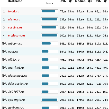
Hostname
AVG
Q1
Median
Q3
AVG
Q1
Tests
1.
trytek.ru
75
63
84
91
88
88
,29
,41
,15
,46
,02
,53
2.
ufanet.ru
137
34
85
213
121
35
,5
,68
,99
,0
,2
,93
3.
corbina.ru
123
38
86
94
122
23
,4
,93
,23
,08
,0
,44
4.
ertelecom.ru
100
30
72
113
88
24
,9
,51
,94
,0
,94
,23
N/A
m9com.ru
545
539
545
551
517
513
,2
,1
,2
,3
,6
,0
N/A
east.ru
584
483
584
686
316
246
,9
,5
,9
,3
,6
,1
N/A
elista.ru
493
491
493
495
425
422
,2
,3
,2
,2
,4
,1
N/A
mytrinet.ru
237
221
238
254
449
404
,7
,1
,3
,5
,3
,3
N/A
qipconnect.ru
242
227
242
257
276
274
,9
,9
,9
,9
,4
,6
N/A
lider-rostov.ru
302
284
302
321
70
70
,9
,2
,9
,6
,10
,05
N/A
1807077.ru
205
139
205
271
242
160
,4
,1
,4
,6
,7
,9
N/A
spd-mgts.ru
295
38
179
552
265
24
,5
,86
,5
,7
,7
,04
N/A
netbynet.ru
191
71
199
319
220
36
,5
,33
,0
,2
,4
,53