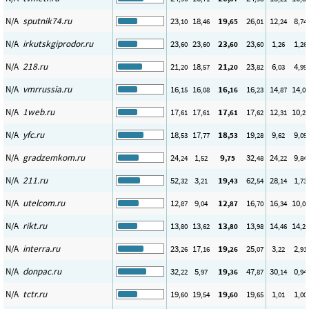
N/A
sputnik74.ru
23
18
19
26
12
8
,10
,46
,65
,01
,24
,74
N/A
irkutskgiprodor.ru
23
23
23
23
1
1
,60
,60
,60
,60
,26
,26
N/A
218.ru
21
18
21
23
6
4
,20
,57
,20
,82
,03
,99
N/A
vmrrussia.ru
16
16
16
16
14
14
,15
,08
,16
,23
,87
,06
N/A
1web.ru
17
17
17
17
12
10
,61
,61
,61
,62
,31
,28
N/A
yfc.ru
18
17
18
19
9
9
,53
,77
,53
,28
,62
,09
N/A
gradzemkom.ru
24
1
9
32
24
9
,24
,52
,75
,48
,22
,84
N/A
211.ru
52
3
19
62
28
1
,32
,21
,43
,54
,14
,73
N/A
utelcom.ru
12
9
12
16
16
10
,87
,04
,87
,70
,34
,05
N/A
rikt.ru
13
13
13
13
14
14
,80
,62
,80
,98
,46
,28
N/A
interra.ru
23
17
19
25
3
2
,26
,16
,26
,07
,22
,91
N/A
donpac.ru
32
5
19
47
30
0
,22
,97
,36
,87
,14
,94
N/A
tctr.ru
19
19
19
19
1
1
,60
,54
,60
,65
,01
,00