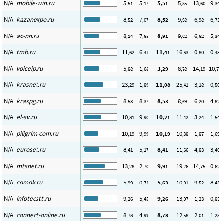
N/A
mobile-win.ru
5
5
5
5
13
9
,51
,17
,51
,85
,60
,34
N/A
kazanexpo.ru
8
7
8
9
6
6
,52
,07
,52
,98
,98
,73
N/A
ac-nn.ru
8
7
8
9
6
5
,14
,65
,91
,02
,62
,34
N/A
tmb.ru
11
6
11
16
0
0
,62
,41
,41
,63
,80
,43
N/A
voiceip.ru
5
1
3
8
14
10
,88
,68
,29
,78
,19
,75
N/A
krasnet.ru
23
1
11
25
3
0
,29
,89
,08
,41
,18
,50
N/A
kraspg.ru
8
8
8
8
6
4
,53
,37
,53
,69
,20
,82
N/A
el-sv.ru
10
9
10
11
3
1
,81
,90
,21
,42
,24
,54
N/A
piligrim-com.ru
10
9
10
10
1
1
,19
,99
,19
,38
,87
,69
N/A
euroset.ru
8
5
8
11
4
3
,41
,17
,41
,66
,83
,40
N/A
mtsnet.ru
13
2
9
19
14
0
,28
,70
,91
,26
,75
,62
N/A
comok.ru
5
0
5
10
9
8
,99
,72
,63
,91
,52
,43
N/A
infotecstt.ru
9
5
9
13
1
0
,26
,45
,26
,07
,23
,85
N/A
connect-online.ru
8
4
8
12
2
1
,78
,99
,78
,58
,01
,28