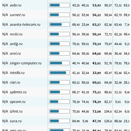
N/A
avbr.ru
43
40
53
56
72
63
,25
,31
,43
,37
,31
,02
N/A
surnet.ru
56
53
56
58
62
59
,22
,90
,22
,54
,79
,96
N/A
avanta-telecom.ru
68
23
63
82
63
7
,43
,84
,27
,36
,40
,34
N/A
nrcki.ru
56
39
56
72
62
49
,14
,56
,14
,72
,28
,44
N/A
avtlg.ru
76
59
70
79
44
5
,61
,01
,14
,87
,45
,21
N/A
orel.ru
64
59
64
69
36
34
,66
,36
,66
,95
,45
,52
N/A
singer-computer.ru
46
40
42
51
79
78
,74
,68
,61
,75
,91
,01
N/A
intelbi.ru
41
32
33
45
92
92
,16
,54
,89
,47
,66
,45
N/A
riat.ru
60
56
60
64
32
28
,22
,63
,61
,00
,06
,10
N/A
spbmts.ru
66
41
75
88
11
6
,17
,33
,11
,61
,31
,66
N/A
opcom.ru
78
74
78
82
0
0
,29
,41
,29
,17
,61
,51
N/A
izhnt.ru
75
44
72
104
62
6
,58
,80
,08
,6
,54
,50
N/A
sura.ru
84
5
47
126
88
23
,99
,95
,78
,8
,58
,12
N/A
mts-nn.ru
78
24
46
79
84
30
,80
,49
,93
,85
,60
,25