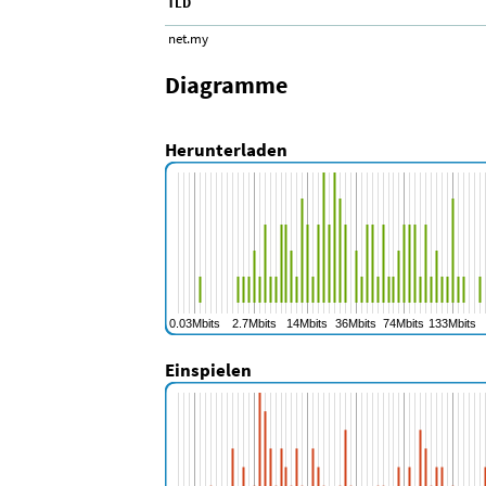
TLD
net.my
Diagramme
Herunterladen
Einspielen