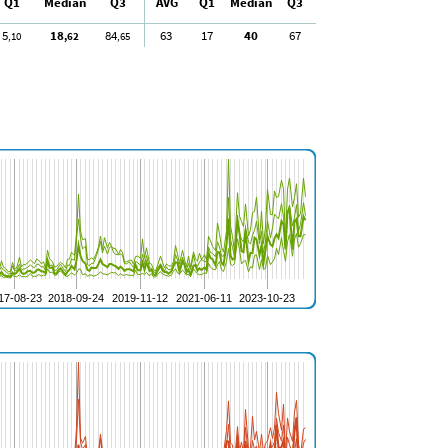
Q1
Median
Q3
AVG
Q1
Median
Q3
5
18
84
63
17
40
67
,10
,62
,65