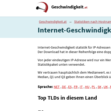
Geschwindigkeit
.at
Geschwindigkeit.at
→
Statistiken nach Hostna
Internet-Geschwindigke
Internet-Geschwindigkeit statistik für IP-Adres
Der Download hat in dieser Reihenfolge eine dop
Von jeder eindeutigen IP-Adresse wird nur ein We
Statistikpaket unten verwendet.
Wir vertrauen hauptsächlich dem Medianwert. es ist
Median, Q1 und Q3 geben Ihnen einen Überblick übe
Sprache:
NET
,
DE
,
ES
,
FR
,
IT
,
HU
,
PL
,
SK
,
UK
,
Top TLDs in diesem Land