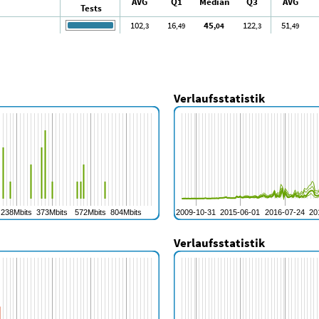
AVG
Q1
Median
Q3
AVG
Tests
102
16
45
122
51
,3
,49
,04
,3
,49
Verlaufsstatistik
Verlaufsstatistik