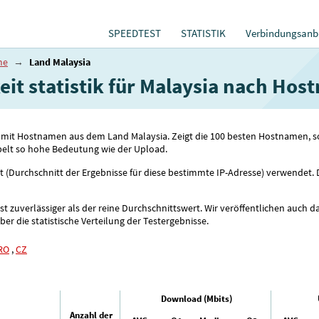
SPEEDTEST
STATISTIK
Verbindungsanbi
me
→
Land Malaysia
it statistik für Malaysia nach Ho
sen mit Hostnamen aus dem Land Malaysia. Zeigt die 100 besten Hostnamen, 
pelt so hohe Bedeutung wie der Upload.
rt (Durchschnitt der Ergebnisse für diese bestimmte IP-Adresse) verwendet.
 zuverlässiger als der reine Durchschnittswert. Wir veröffentlichen auch da
r die statistische Verteilung der Testergebnisse.
RO
,
CZ
Download (Mbits)
Anzahl der