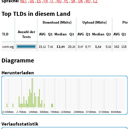
Sprache:
NET
,
DE
,
ES
,
FR
,
IT
,
HU
,
PL
,
SK
,
UK
,
RO
,
CZ
Top TLDs in diesem Land
Download (Mbits)
Upload (Mbits)
Pin
Anzahl der
TLD
AVG
Q1
Median
Q3
AVG
Q1
Median
Q3
AVG
Q1
Tests
com.eg
15
7
12
20
3
0
1
5
162
118
,12
,42
,45
,20
,47
,77
,52
,02
Diagramme
Herunterladen
Verlaufsstatistik