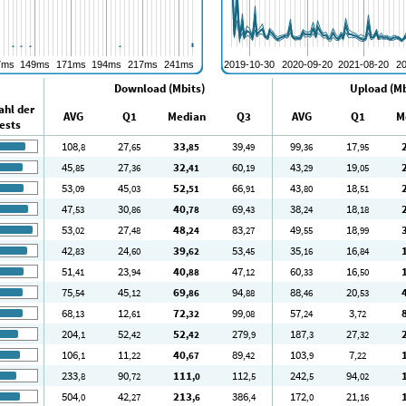
Download (Mbits)
Upload (Mb
ahl der
AVG
Q1
Median
Q3
AVG
Q1
M
ests
108
27
33
39
99
17
,8
,65
,85
,49
,36
,95
45
27
32
60
43
19
,85
,36
,41
,19
,29
,05
53
45
52
66
43
18
,09
,03
,51
,91
,80
,51
47
30
40
69
38
18
,53
,86
,78
,43
,24
,18
53
27
48
83
49
18
,02
,48
,24
,27
,55
,99
42
24
39
53
35
16
,83
,60
,62
,45
,16
,84
51
23
40
47
60
16
,41
,94
,88
,12
,33
,50
75
45
69
94
88
20
,54
,12
,86
,88
,46
,53
68
12
72
99
57
3
,13
,61
,32
,08
,24
,72
204
52
52
279
187
27
,1
,42
,42
,9
,3
,32
106
11
40
89
103
7
,1
,22
,67
,42
,9
,22
233
90
111
112
242
94
,8
,72
,0
,5
,5
,02
504
42
213
386
172
21
,0
,27
,6
,4
,0
,16