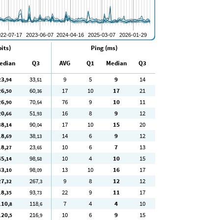
its)
Ping (ms)
edian
Q3
AVG
Q1
Median
Q3
23
33
9
5
9
14
,94
,51
26
60
17
10
17
21
,50
,36
26
70
76
9
10
11
,90
,54
20
51
16
8
9
12
,66
,93
38
90
17
10
15
20
,14
,04
18
38
14
6
9
12
,69
,13
18
23
10
6
7
13
,27
,65
45
98
10
4
10
15
,14
,58
83
98
13
10
16
17
,10
,09
27
267
9
8
12
12
,32
,3
18
93
22
9
11
17
,35
,73
110
118
7
4
4
10
,8
,6
120
216
10
6
9
15
,5
,9