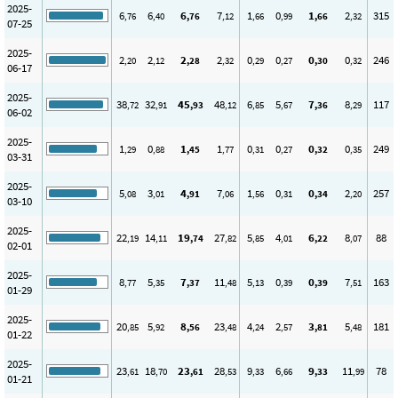
2025-
6
6
6
7
1
0
1
2
315
,76
,40
,76
,12
,66
,99
,66
,32
07-25
2025-
2
2
2
2
0
0
0
0
246
,20
,12
,28
,32
,29
,27
,30
,32
06-17
2025-
38
32
45
48
6
5
7
8
117
,72
,91
,93
,12
,85
,67
,36
,29
06-02
2025-
1
0
1
1
0
0
0
0
249
,29
,88
,45
,77
,31
,27
,32
,35
03-31
2025-
5
3
4
7
1
0
0
2
257
,08
,01
,91
,06
,56
,31
,34
,20
03-10
2025-
22
14
19
27
5
4
6
8
88
,19
,11
,74
,82
,85
,01
,22
,07
02-01
2025-
8
5
7
11
5
0
0
7
163
,77
,35
,37
,48
,13
,39
,39
,51
01-29
2025-
20
5
8
23
4
2
3
5
181
,85
,92
,56
,48
,24
,57
,81
,48
01-22
2025-
23
18
23
28
9
6
9
11
78
,61
,70
,61
,53
,33
,66
,33
,99
01-21