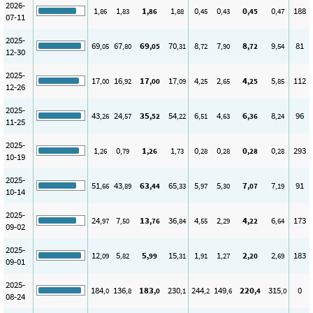
2026-
1
1
1
1
0
0
0
0
188
,86
,83
,86
,88
,45
,43
,45
,47
07-11
2025-
69
67
69
70
8
7
8
9
81
,05
,80
,05
,31
,72
,90
,72
,54
12-30
2025-
17
16
17
17
4
2
4
5
112
,00
,92
,00
,09
,25
,65
,25
,85
12-26
2025-
43
24
35
54
6
4
6
8
96
,26
,57
,52
,22
,51
,63
,36
,24
11-25
2025-
1
0
1
1
0
0
0
0
293
,26
,79
,26
,73
,28
,28
,28
,28
10-19
2025-
51
43
63
65
5
5
7
7
91
,66
,89
,44
,33
,97
,30
,07
,19
10-14
2025-
24
7
13
36
4
2
4
6
173
,97
,50
,76
,84
,55
,29
,22
,64
09-02
2025-
12
5
5
15
1
1
2
2
183
,09
,82
,99
,31
,91
,27
,20
,69
09-01
2025-
184
136
183
230
244
149
220
315
0
,0
,8
,0
,1
,2
,6
,4
,0
08-24