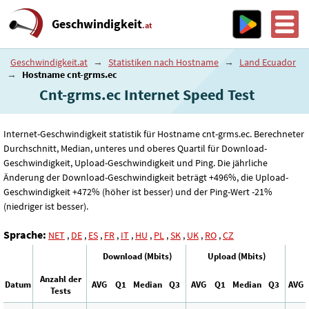
Geschwindigkeit
.at
Geschwindigkeit.at
→
Statistiken nach Hostname
→
Land Ecuador
→
Hostname cnt-grms.ec
Cnt-grms.ec Internet Speed ​​Test
Internet-Geschwindigkeit statistik für Hostname cnt-grms.ec. Berechneter
Durchschnitt, Median, unteres und oberes Quartil für Download-
Geschwindigkeit, Upload-Geschwindigkeit und Ping. Die jährliche
Änderung der Download-Geschwindigkeit beträgt +496%, die Upload-
Geschwindigkeit +472% (höher ist besser) und der Ping-Wert -21%
(niedriger ist besser).
Sprache:
NET
,
DE
,
ES
,
FR
,
IT
,
HU
,
PL
,
SK
,
UK
,
RO
,
CZ
Download (Mbits)
Upload (Mbits)
Anzahl der
Datum
AVG
Q1
Median
Q3
AVG
Q1
Median
Q3
AVG
Tests