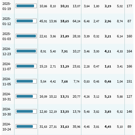
2025-
10
8
10
13
3
1
3
5
177
,86
,10
,31
,07
,64
,80
,19
,02
01-19
2025-
45
13
18
64
6
2
2
8
87
,91
,95
,65
,24
,48
,47
,96
,74
01-12
2025-
22
3
21
28
3
0
3
6
160
,61
,56
,89
,33
,39
,32
,21
,14
01-03
2024-
8
5
7
10
3
3
4
4
164
,91
,40
,91
,27
,46
,00
,11
,33
12-23
2024-
15
2
11
23
2
0
1
3
166
,23
,71
,29
,81
,28
,47
,61
,41
11-07
2024-
5
4
7
7
0
0
0
1
151
,54
,42
,68
,74
,83
,45
,48
,04
11-05
2024-
16
10
13
20
4
3
5
5
127
,09
,22
,71
,77
,26
,12
,23
,88
10-31
2024-
12
12
13
13
5
3
3
6
146
,80
,19
,55
,79
,48
,82
,85
,32
10-30
2024-
31
27
31
35
4
3
4
5
89
,63
,31
,63
,96
,45
,81
,45
,10
10-24