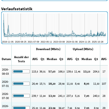
Verlaufsstatistik
Download (Mbits)
Upload (Mbits)
Anzahl der
Datum
AVG
Q1
Median
Q3
AVG
Q1
Median
Q3
AVG
Tests
2026-
115
36
57
166
139
11
13
204
17
,5
,01
,65
,0
,6
,46
,13
,5
08-03
2026-
26
15
18
28
11
8
8
11
107
,49
,71
,20
,98
,03
,48
,95
,50
07-31
2026-
239
11
13
241
237
5
7
240
28
,7
,84
,50
,3
,8
,25
,45
,0
07-30
2026-
25
11
23
34
7
6
7
8
29
,20
,86
,58
,47
,65
,94
,95
,94