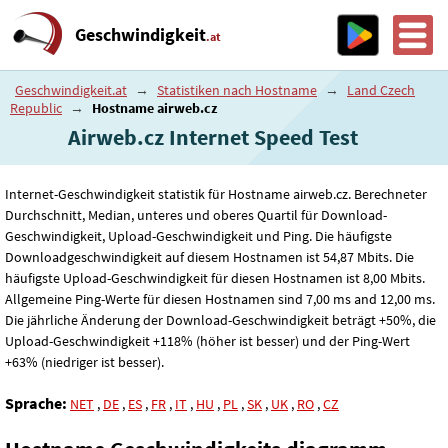
Geschwindigkeit
.at
Geschwindigkeit.at
→
Statistiken nach Hostname
→
Land Czech
Republic
→
Hostname airweb.cz
Airweb.cz Internet Speed ​​Test
Internet-Geschwindigkeit statistik für Hostname airweb.cz. Berechneter
Durchschnitt, Median, unteres und oberes Quartil für Download-
Geschwindigkeit, Upload-Geschwindigkeit und Ping. Die häufigste
Downloadgeschwindigkeit auf diesem Hostnamen ist 54
,87
Mbits. Die
häufigste Upload-Geschwindigkeit für diesen Hostnamen ist 8
,00
Mbits.
Allgemeine Ping-Werte für diesen Hostnamen sind 7
,00
ms and 12
,00
ms.
Die jährliche Änderung der Download-Geschwindigkeit beträgt +50%, die
Upload-Geschwindigkeit +118% (höher ist besser) und der Ping-Wert
+63% (niedriger ist besser).
Sprache:
NET
,
DE
,
ES
,
FR
,
IT
,
HU
,
PL
,
SK
,
UK
,
RO
,
CZ