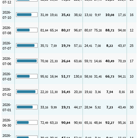
07-12
2026-
31
19
35
38
13
9
10
17
16
,09
,61
,42
,52
,02
,97
,08
,15
07-10
2026-
81
65
80
96
80
75
88
94
12
,64
,14
,37
,87
,57
,28
,72
,00
07-08
2026-
35
7
19
57
24
7
8
43
25
,72
,59
,79
,11
,41
,08
,22
,37
07-07
2026-
70
21
26
63
59
14
40
70
17
,08
,33
,64
,65
,72
,65
,49
,19
07-06
2026-
95
16
51
130
58
31
66
94
10
,92
,94
,77
,8
,93
,45
,73
,21
07-03
2026-
22
11
16
20
19
3
7
8
16
,20
,30
,45
,20
,82
,36
,54
,55
07-02
2026-
33
9
19
44
28
5
7
43
30
,16
,99
,71
,17
,94
,92
,23
,49
07-01
2026-
72
63
90
90
65
48
92
95
15
,49
,23
,84
,93
,31
,84
,27
,26
06-30
2026-
39
30
47
52
9
8
9
11
14