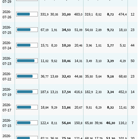
07-29
2026-
331
30
31
483
319
8
8
474
12
,9
,35
,00
,0
,1
,52
,72
,4
07-26
2026-
67
1
34
51
54
2
9
18
23
,19
,91
,53
,09
,03
,89
,72
,13
07-25
2026-
15
8
10
20
3
1
1
5
44
,71
,20
,20
,46
,96
,51
,77
,32
07-24
2026-
11
9
10
14
3
3
3
4
50
,02
,52
,46
,31
,49
,10
,39
,29
07-23
2026-
36
13
32
44
35
5
9
68
23
,77
,69
,43
,86
,50
,64
,18
,60
07-22
2026-
187
13
17
416
182
2
3
452
14
,6
,21
,54
,5
,9
,33
,34
,0
07-19
2026-
18
9
11
20
9
6
8
11
30
,84
,29
,86
,67
,51
,29
,32
,61
07-17
2026-
122
8
56
150
65
39
46
116
7
,4
,11
,84
,8
,80
,96
,30
,2
07-15
2026-
82
36
75
121
68
17
51
101
20
,21
,35
,58
,4
,36
,79
,30
,9