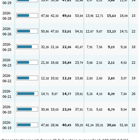
,47
,35
,61
,66
,97
,31
,86
,57
06-29
2026-
47
42
49
53
13
12
15
16
15
,58
,33
,02
,54
,95
,71
,63
,04
06-28
2026-
50
47
52
54
12
9
11
14
22
,56
,53
,01
,31
,67
,87
,15
,71
06-26
2026-
32
21
22
41
7
7
9
9
18
,26
,16
,36
,67
,91
,55
,15
,28
06-25
2026-
21
16
16
23
3
2
2
4
22
,30
,65
,89
,74
,66
,01
,11
,53
06-23
2026-
12
10
12
13
2
2
2
3
19
,18
,52
,18
,85
,83
,60
,83
,07
06-22
2026-
14
9
14
19
5
4
6
7
26
,71
,87
,77
,61
,25
,10
,39
,54
06-21
2026-
30
19
23
37
7
5
6
9
38
,98
,03
,99
,91
,01
,63
,79
,04
06-20
2026-
47
28
40
59
41
20
30
51
12
,80
,96
,45
,29
,24
,31
,66
,59
06-19