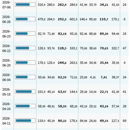
2026-
316
280
282
284
41
33
34
41
24
,9
,6
,4
,9
,99
,79
,21
,03
07-06
2026-
479
264
292
601
146
95
110
179
6
,8
,0
,3
,9
,4
,83
,7
,1
06-26
2026-
82
71
82
93
92
88
89
94
24
,70
,89
,18
,25
,46
,85
,30
,49
06-23
2026-
128
93
128
163
70
38
70
102
47
,5
,76
,5
,2
,65
,60
,65
,7
06-22
2026-
178
126
244
263
35
34
35
35
4
,3
,4
,6
,5
,44
,95
,44
,93
06-20
2026-
50
34
62
72
25
4
7
38
24
,65
,65
,59
,61
,89
,16
,41
,37
06-04
2026-
101
40
63
144
29
14
22
41
41
,9
,14
,47
,4
,38
,04
,71
,39
05-15
2026-
58
48
58
68
43
29
43
57
28
,59
,91
,59
,26
,18
,32
,18
,04
04-24
2026-
119
40
80
178
84
24
49
127
69
,0
,29
,32
,4
,98
,83
,33
,3
04-11