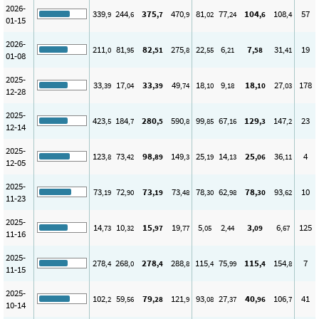
2026-
339
244
375
470
81
77
104
108
57
,9
,6
,7
,9
,02
,24
,6
,4
01-15
2026-
211
81
82
275
22
6
7
31
19
,0
,95
,51
,8
,55
,21
,58
,41
01-08
2025-
33
17
33
49
18
9
18
27
178
,39
,04
,39
,74
,10
,18
,10
,03
12-28
2025-
423
184
280
590
99
67
129
147
23
,5
,7
,5
,8
,85
,16
,3
,2
12-14
2025-
123
73
98
149
25
14
25
36
4
,8
,42
,89
,3
,19
,13
,06
,11
12-05
2025-
73
72
73
73
78
62
78
93
10
,19
,90
,19
,48
,30
,98
,30
,62
11-23
2025-
14
10
15
19
5
2
3
6
125
,73
,32
,97
,77
,05
,44
,09
,67
11-16
2025-
278
268
278
288
115
75
115
154
7
,4
,0
,4
,8
,4
,99
,4
,8
11-15
2025-
102
59
79
121
93
27
40
106
41
,2
,56
,28
,9
,08
,37
,96
,7
10-14