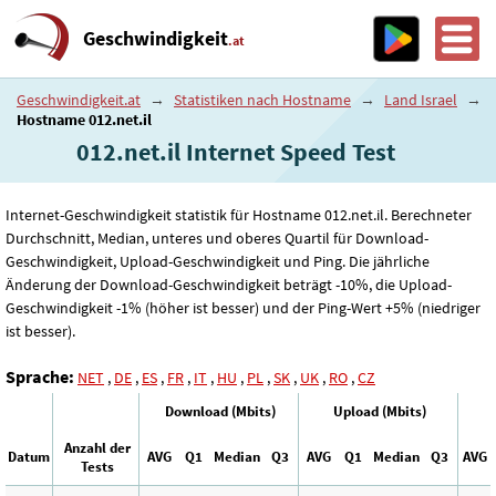
Geschwindigkeit
.at
Geschwindigkeit.at
→
Statistiken nach Hostname
→
Land Israel
→
Hostname 012.net.il
012.net.il Internet Speed ​​Test
Internet-Geschwindigkeit statistik für Hostname 012.net.il. Berechneter
Durchschnitt, Median, unteres und oberes Quartil für Download-
Geschwindigkeit, Upload-Geschwindigkeit und Ping. Die jährliche
Änderung der Download-Geschwindigkeit beträgt -10%, die Upload-
Geschwindigkeit -1% (höher ist besser) und der Ping-Wert +5% (niedriger
ist besser).
Sprache:
NET
,
DE
,
ES
,
FR
,
IT
,
HU
,
PL
,
SK
,
UK
,
RO
,
CZ
Download (Mbits)
Upload (Mbits)
Anzahl der
Datum
AVG
Q1
Median
Q3
AVG
Q1
Median
Q3
AVG
Tests