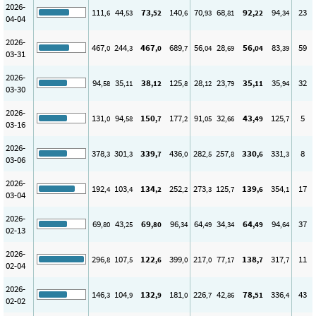
2026-
111
44
73
140
70
68
92
94
23
,6
,53
,52
,6
,93
,81
,22
,34
04-04
2026-
467
244
467
689
56
28
56
83
59
,0
,3
,0
,7
,04
,69
,04
,39
03-31
2026-
94
35
38
125
28
23
35
35
32
,58
,11
,12
,8
,12
,79
,11
,94
03-30
2026-
131
94
150
177
91
32
43
125
5
,0
,58
,7
,2
,05
,66
,49
,7
03-16
2026-
378
301
339
436
282
257
330
331
8
,3
,3
,7
,0
,5
,8
,6
,3
03-06
2026-
192
103
134
252
273
125
139
354
17
,4
,4
,2
,2
,3
,7
,6
,1
03-04
2026-
69
43
69
96
64
34
64
94
37
,80
,25
,80
,34
,49
,34
,49
,64
02-13
2026-
296
107
122
399
217
77
138
317
11
,8
,5
,6
,0
,0
,17
,7
,7
02-04
2026-
146
104
132
181
226
42
78
336
43
,3
,9
,9
,0
,7
,86
,51
,4
02-02