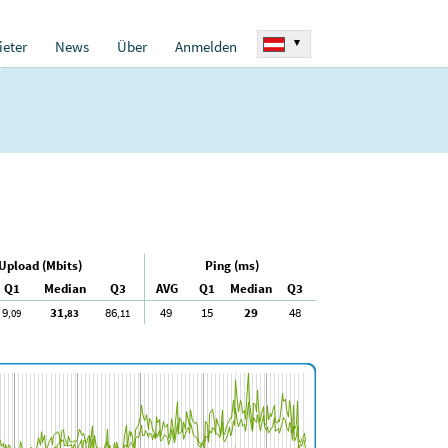
▾
eter
News
Über
Anmelden
Upload (Mbits)
Ping (ms)
Q1
Median
Q3
AVG
Q1
Median
Q3
9
31
86
49
15
29
48
,09
,83
,11