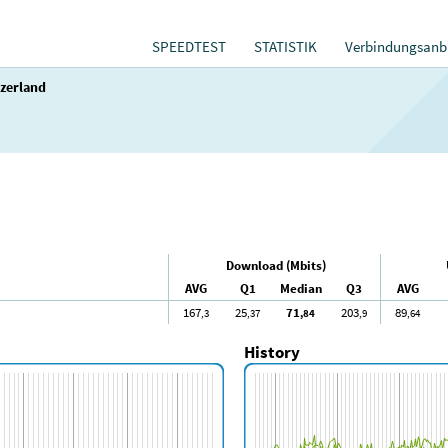
SPEEDTEST
STATISTIK
Verbindungsanbi
zerland
Download (Mbits)
AVG
Q1
Median
Q3
AVG
167
25
71
203
89
,3
,37
,84
,9
,64
History