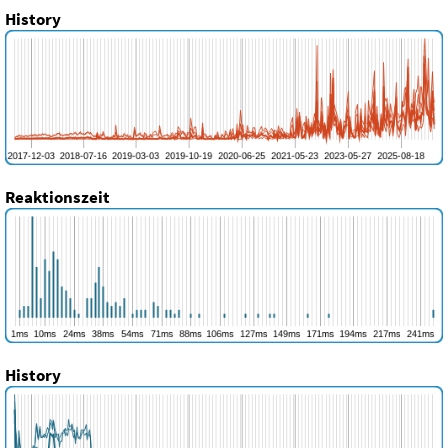
History
Reaktionszeit
History