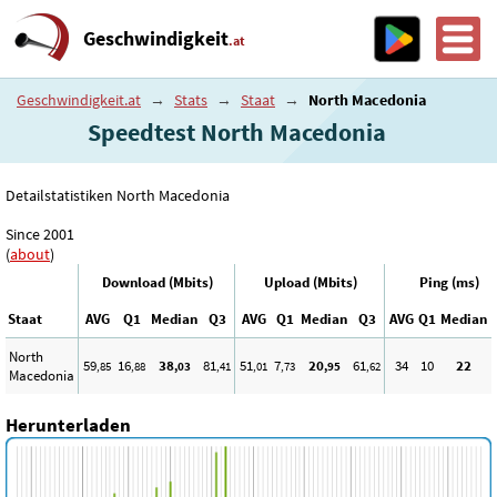
Geschwindigkeit
.at
Geschwindigkeit.at
→
Stats
→
Staat
→
North Macedonia
Speedtest North Macedonia
Detailstatistiken North Macedonia
Since 2001
(
about
)
Download (Mbits)
Upload (Mbits)
Ping (ms)
Staat
AVG
Q1
Median
Q3
AVG
Q1
Median
Q3
AVG
Q1
Median
North
59
16
38
81
51
7
20
61
34
10
22
,85
,88
,03
,41
,01
,73
,95
,62
Macedonia
Herunterladen