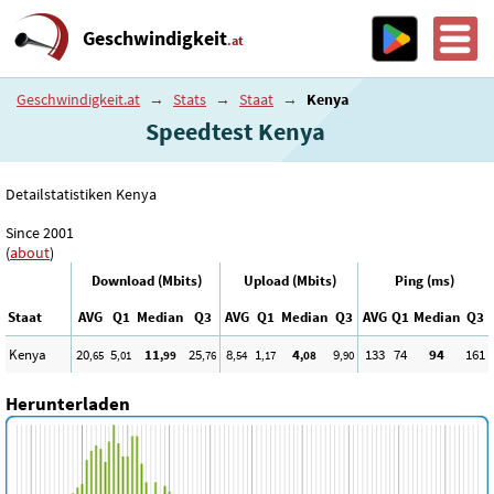
Geschwindigkeit
.at
Geschwindigkeit.at
→
Stats
→
Staat
→
Kenya
Speedtest Kenya
Detailstatistiken Kenya
Since 2001
(
about
)
Download (Mbits)
Upload (Mbits)
Ping (ms)
Staat
AVG
Q1
Median
Q3
AVG
Q1
Median
Q3
AVG
Q1
Median
Q3
Kenya
20
5
11
25
8
1
4
9
133
74
94
161
,65
,01
,99
,76
,54
,17
,08
,90
Herunterladen