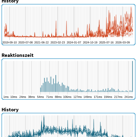
History
Reaktionszeit
History