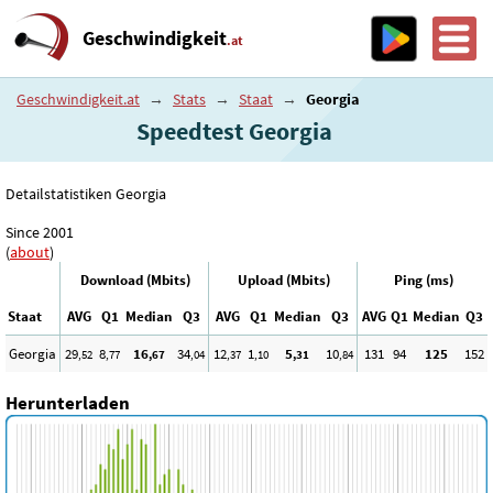
Geschwindigkeit
.at
Geschwindigkeit.at
→
Stats
→
Staat
→
Georgia
Speedtest Georgia
Detailstatistiken Georgia
Since 2001
(
about
)
Download (Mbits)
Upload (Mbits)
Ping (ms)
Staat
AVG
Q1
Median
Q3
AVG
Q1
Median
Q3
AVG
Q1
Median
Q3
Georgia
29
8
16
34
12
1
5
10
131
94
125
152
,52
,77
,67
,04
,37
,10
,31
,84
Herunterladen