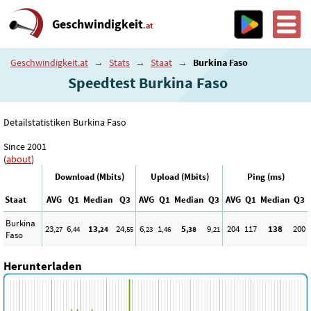
Geschwindigkeit
.at
Geschwindigkeit.at
→
Stats
→
Staat
→
Burkina Faso
Speedtest Burkina Faso
Detailstatistiken Burkina Faso
Since 2001
(
about
)
Download (Mbits)
Upload (Mbits)
Ping (ms)
Staat
AVG
Q1
Median
Q3
AVG
Q1
Median
Q3
AVG
Q1
Median
Q3
Burkina
23
6
13
24
6
1
5
9
204
117
138
200
,27
,44
,24
,55
,23
,46
,38
,21
Faso
Herunterladen