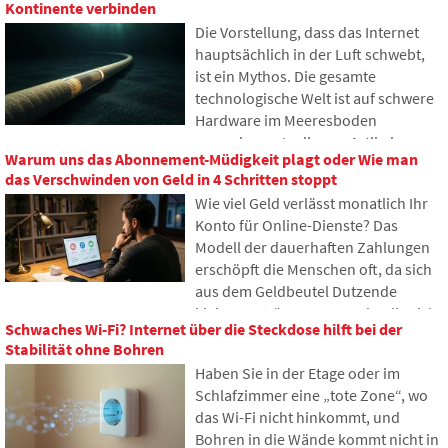
Kontinente verbinden
damit nach unserem Tod und wer
Die Vorstellung, dass das Internet
erhält Zugriff darauf? In diesem
hauptsächlich in der Luft schwebt,
Artikel betrachten wir, wie digitales
ist ein Mythos. Die gesamte
Erbe funktioniert, warum
technologische Welt ist auf schwere
Hinterbliebene mit den Daten
Hardware im Meeresboden
Probleme haben könnten und wie
angewiesen. In diesem Artikel
man bereits heute Ordnung in seine
Warum uns das Abonnement-Müdigkeit plagt oder Wie man
werden wir die Technologie der
Online-Spuren bringen kann.
das Verschwinden von Geld in 4 Schritten stoppt
Unterseekabel diskutieren. Sie
Wie viel Geld verlässt monatlich Ihr
erfahren, wie Glasfasern
Konto für Online-Dienste? Das
funktionieren, was das Verlegen von
Modell der dauerhaften Zahlungen
Schiffen erfordert und wie sich die
erschöpft die Menschen oft, da sich
Tiefen der Ozeane zu einem
aus dem Geldbeutel Dutzende
geopolitischen Schlachtfeld
kleiner Beträge ansammeln, die sich
entwickelt haben.
Schwaches Wi-Fi? Internet über die Steckdose hilft bei der
allmählich zu unerwartet hohen
Stabilität ohne Bohren
Summen aufsummieren. Im Text
Haben Sie in der Etage oder im
stützen wir uns auf frische Daten aus
Schlafzimmer eine „tote Zone“, wo
dem Jahr 2026, zeigen den enormen
das Wi-Fi nicht hinkommt, und
Unterschied zwischen unseren
Bohren in die Wände kommt nicht in
Schätzungen und der Realität und