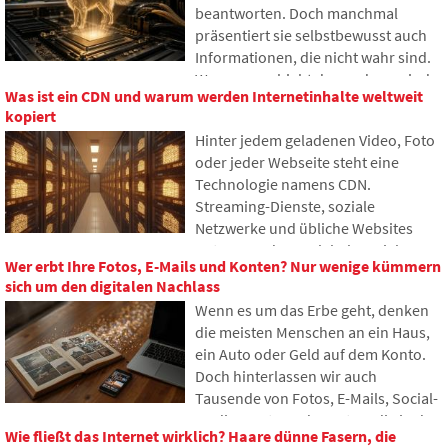
beantworten. Doch manchmal
präsentiert sie selbstbewusst auch
Informationen, die nicht wahr sind.
Warum geschieht das und was sind
Was ist ein CDN und warum werden Internetinhalte weltweit
sogenannte KI-Halluzinationen? Im
kopiert
Artikel erklären wir, wie große
Hinter jedem geladenen Video, Foto
Sprachmodelle funktionieren,
oder jeder Webseite steht eine
warum sie gelegentlich falsche
Technologie namens CDN.
Antworten generieren und wie
Streaming-Dienste, soziale
Entwickler versuchen, dieses
Netzwerke und übliche Websites
Problem nach und nach zu
nutzen es, dennoch haben viele
begrenzen.
Wer erbt Ihre Fotos, E-Mails und Konten? Nur wenige kümmern
Menschen noch nie davon gehört. Im
sich um den digitalen Nachlass
Artikel erklären wir, wofür diese
Wenn es um das Erbe geht, denken
Abkürzung steht, wie sie
die meisten Menschen an ein Haus,
funktioniert, warum Internetinhalte
ein Auto oder Geld auf dem Konto.
an verschiedenen Orten der Welt
Doch hinterlassen wir auch
gespeichert werden und warum das
Tausende von Fotos, E-Mails, Social-
heutige Internet kaum ohne sie
Media-Konten oder Daten, die in der
auskommt.
Wie fließt das Internet wirklich? Haare dünne Fasern, die
Cloud gespeichert sind. Was passiert