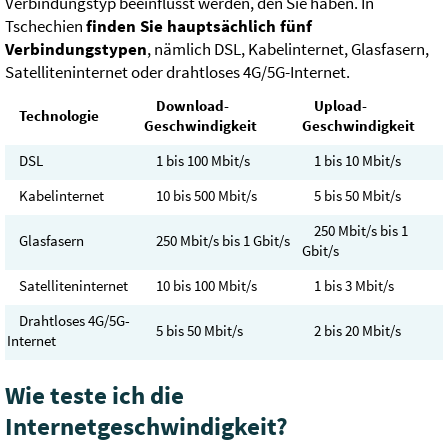
Verbindungstyp beeinflusst werden, den Sie haben. In
Tschechien
finden Sie hauptsächlich fünf
Verbindungstypen
, nämlich DSL, Kabelinternet, Glasfasern,
Satelliteninternet oder drahtloses 4G/5G-Internet.
Download-
Upload-
Technologie
Geschwindigkeit
Geschwindigkeit
DSL
1 bis 100 Mbit/s
1 bis 10 Mbit/s
Kabelinternet
10 bis 500 Mbit/s
5 bis 50 Mbit/s
250 Mbit/s bis 1
Glasfasern
250 Mbit/s bis 1 Gbit/s
Gbit/s
Satelliteninternet
10 bis 100 Mbit/s
1 bis 3 Mbit/s
Drahtloses 4G/5G-
5 bis 50 Mbit/s
2 bis 20 Mbit/s
Internet
Wie teste ich die
Internetgeschwindigkeit?