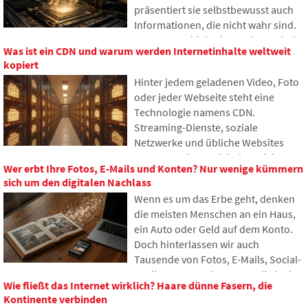
präsentiert sie selbstbewusst auch
Informationen, die nicht wahr sind.
Warum geschieht das und was sind
Was ist ein CDN und warum werden Internetinhalte weltweit
sogenannte KI-Halluzinationen? Im
kopiert
Artikel erklären wir, wie große
Hinter jedem geladenen Video, Foto
Sprachmodelle funktionieren,
oder jeder Webseite steht eine
warum sie gelegentlich falsche
Technologie namens CDN.
Antworten generieren und wie
Streaming-Dienste, soziale
Entwickler versuchen, dieses
Netzwerke und übliche Websites
Problem nach und nach zu
nutzen es, dennoch haben viele
begrenzen.
Wer erbt Ihre Fotos, E-Mails und Konten? Nur wenige kümmern
Menschen noch nie davon gehört. Im
sich um den digitalen Nachlass
Artikel erklären wir, wofür diese
Wenn es um das Erbe geht, denken
Abkürzung steht, wie sie
die meisten Menschen an ein Haus,
funktioniert, warum Internetinhalte
ein Auto oder Geld auf dem Konto.
an verschiedenen Orten der Welt
Doch hinterlassen wir auch
gespeichert werden und warum das
Tausende von Fotos, E-Mails, Social-
heutige Internet kaum ohne sie
Media-Konten oder Daten, die in der
auskommt.
Wie fließt das Internet wirklich? Haare dünne Fasern, die
Cloud gespeichert sind. Was passiert
Kontinente verbinden
damit nach unserem Tod und wer