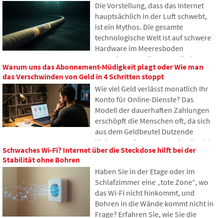
Die Vorstellung, dass das Internet
erhält Zugriff darauf? In diesem
hauptsächlich in der Luft schwebt,
Artikel betrachten wir, wie digitales
ist ein Mythos. Die gesamte
Erbe funktioniert, warum
technologische Welt ist auf schwere
Hinterbliebene mit den Daten
Hardware im Meeresboden
Probleme haben könnten und wie
angewiesen. In diesem Artikel
man bereits heute Ordnung in seine
Warum uns das Abonnement-Müdigkeit plagt oder Wie man
werden wir die Technologie der
Online-Spuren bringen kann.
das Verschwinden von Geld in 4 Schritten stoppt
Unterseekabel diskutieren. Sie
Wie viel Geld verlässt monatlich Ihr
erfahren, wie Glasfasern
Konto für Online-Dienste? Das
funktionieren, was das Verlegen von
Modell der dauerhaften Zahlungen
Schiffen erfordert und wie sich die
erschöpft die Menschen oft, da sich
Tiefen der Ozeane zu einem
aus dem Geldbeutel Dutzende
geopolitischen Schlachtfeld
kleiner Beträge ansammeln, die sich
entwickelt haben.
Schwaches Wi-Fi? Internet über die Steckdose hilft bei der
allmählich zu unerwartet hohen
Stabilität ohne Bohren
Summen aufsummieren. Im Text
Haben Sie in der Etage oder im
stützen wir uns auf frische Daten aus
Schlafzimmer eine „tote Zone“, wo
dem Jahr 2026, zeigen den enormen
das Wi-Fi nicht hinkommt, und
Unterschied zwischen unseren
Bohren in die Wände kommt nicht in
Schätzungen und der Realität und
Frage? Erfahren Sie, wie Sie die
bieten vier konkrete Schritte an, um