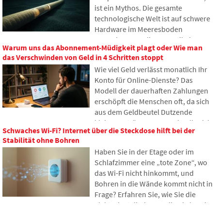
ist ein Mythos. Die gesamte
Erbe funktioniert, warum
technologische Welt ist auf schwere
Hinterbliebene mit den Daten
Hardware im Meeresboden
Probleme haben könnten und wie
angewiesen. In diesem Artikel
man bereits heute Ordnung in seine
Warum uns das Abonnement-Müdigkeit plagt oder Wie man
werden wir die Technologie der
Online-Spuren bringen kann.
das Verschwinden von Geld in 4 Schritten stoppt
Unterseekabel diskutieren. Sie
Wie viel Geld verlässt monatlich Ihr
erfahren, wie Glasfasern
Konto für Online-Dienste? Das
funktionieren, was das Verlegen von
Modell der dauerhaften Zahlungen
Schiffen erfordert und wie sich die
erschöpft die Menschen oft, da sich
Tiefen der Ozeane zu einem
aus dem Geldbeutel Dutzende
geopolitischen Schlachtfeld
kleiner Beträge ansammeln, die sich
entwickelt haben.
Schwaches Wi-Fi? Internet über die Steckdose hilft bei der
allmählich zu unerwartet hohen
Stabilität ohne Bohren
Summen aufsummieren. Im Text
Haben Sie in der Etage oder im
stützen wir uns auf frische Daten aus
Schlafzimmer eine „tote Zone“, wo
dem Jahr 2026, zeigen den enormen
das Wi-Fi nicht hinkommt, und
Unterschied zwischen unseren
Bohren in die Wände kommt nicht in
Schätzungen und der Realität und
Frage? Erfahren Sie, wie Sie die
bieten vier konkrete Schritte an, um
Elektroinstallationen, die Sie bereits
Ihre Ausgaben etwas besser unter
in Ihren Wänden haben, für die