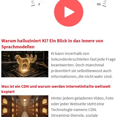
Warum halluziniert KI? Ein Blick in das Innere von
Sprachmodellen
KI kann innerhalb von
Sekundenbruchteilen fast jede Frage
beantworten. Doch manchmal
präsentiert sie selbstbewusst auch
Informationen, die nicht wahr sind.
Warum geschieht das und was sind
Was ist ein CDN und warum werden Internetinhalte weltweit
sogenannte KI-Halluzinationen? Im
kopiert
Artikel erklären wir, wie große
Hinter jedem geladenen Video, Foto
Sprachmodelle funktionieren,
oder jeder Webseite steht eine
warum sie gelegentlich falsche
Technologie namens CDN.
Antworten generieren und wie
Streaming-Dienste, soziale
Entwickler versuchen, dieses