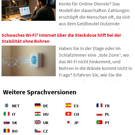
Konto für Online-Dienste? Das
funktionieren, was das Verlegen von
Modell der dauerhaften Zahlungen
Schiffen erfordert und wie sich die
erschöpft die Menschen oft, da sich
Tiefen der Ozeane zu einem
aus dem Geldbeutel Dutzende
geopolitischen Schlachtfeld
kleiner Beträge ansammeln, die sich
entwickelt haben.
Schwaches Wi-Fi? Internet über die Steckdose hilft bei der
allmählich zu unerwartet hohen
Stabilität ohne Bohren
Summen aufsummieren. Im Text
Haben Sie in der Etage oder im
stützen wir uns auf frische Daten aus
Schlafzimmer eine „tote Zone“, wo
dem Jahr 2026, zeigen den enormen
das Wi-Fi nicht hinkommt, und
Unterschied zwischen unseren
Bohren in die Wände kommt nicht in
Schätzungen und der Realität und
Frage? Erfahren Sie, wie Sie die
bieten vier konkrete Schritte an, um
Elektroinstallationen, die Sie bereits
Ihre Ausgaben etwas besser unter
in Ihren Wänden haben, für die
Kontrolle zu haben.
Weitere Sprachversionen
Datenübertragung über das
Stromnetz nutzen können. In diesem
NET
DE
ES
FR
Artikel zeigen wir Ihnen, wie ein
moderner Powerline-Adapter
IT
HU
CH
PL
funktioniert, warum er mit 4K-
SK
UK
JP
PT
Streaming und Spielen umgehen
RO
CZ
kann und worauf Sie bei älteren