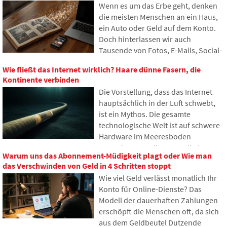
Wenn es um das Erbe geht, denken
Abkürzung steht, wie sie
die meisten Menschen an ein Haus,
funktioniert, warum Internetinhalte
ein Auto oder Geld auf dem Konto.
an verschiedenen Orten der Welt
Doch hinterlassen wir auch
gespeichert werden und warum das
Tausende von Fotos, E-Mails, Social-
heutige Internet kaum ohne sie
Media-Konten oder Daten, die in der
auskommt.
Wie fließt das Internet wirklich? Haare dünne Fasern, die
Cloud gespeichert sind. Was passiert
Kontinente verbinden
damit nach unserem Tod und wer
Die Vorstellung, dass das Internet
erhält Zugriff darauf? In diesem
hauptsächlich in der Luft schwebt,
Artikel betrachten wir, wie digitales
ist ein Mythos. Die gesamte
Erbe funktioniert, warum
technologische Welt ist auf schwere
Hinterbliebene mit den Daten
Hardware im Meeresboden
Probleme haben könnten und wie
angewiesen. In diesem Artikel
man bereits heute Ordnung in seine
Warum uns das Abonnement-Müdigkeit plagt oder Wie man
werden wir die Technologie der
Online-Spuren bringen kann.
das Verschwinden von Geld in 4 Schritten stoppt
Unterseekabel diskutieren. Sie
Wie viel Geld verlässt monatlich Ihr
erfahren, wie Glasfasern
Konto für Online-Dienste? Das
funktionieren, was das Verlegen von
Modell der dauerhaften Zahlungen
Schiffen erfordert und wie sich die
erschöpft die Menschen oft, da sich
Tiefen der Ozeane zu einem
aus dem Geldbeutel Dutzende
geopolitischen Schlachtfeld