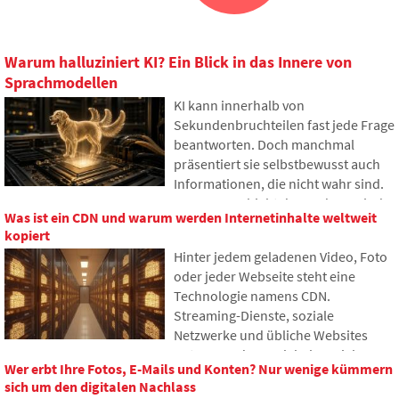
Warum halluziniert KI? Ein Blick in das Innere von
Sprachmodellen
KI kann innerhalb von
Sekundenbruchteilen fast jede Frage
beantworten. Doch manchmal
präsentiert sie selbstbewusst auch
Informationen, die nicht wahr sind.
Warum geschieht das und was sind
Was ist ein CDN und warum werden Internetinhalte weltweit
sogenannte KI-Halluzinationen? Im
kopiert
Artikel erklären wir, wie große
Hinter jedem geladenen Video, Foto
Sprachmodelle funktionieren,
oder jeder Webseite steht eine
warum sie gelegentlich falsche
Technologie namens CDN.
Antworten generieren und wie
Streaming-Dienste, soziale
Entwickler versuchen, dieses
Netzwerke und übliche Websites
Problem nach und nach zu
nutzen es, dennoch haben viele
begrenzen.
Wer erbt Ihre Fotos, E-Mails und Konten? Nur wenige kümmern
Menschen noch nie davon gehört. Im
sich um den digitalen Nachlass
Artikel erklären wir, wofür diese