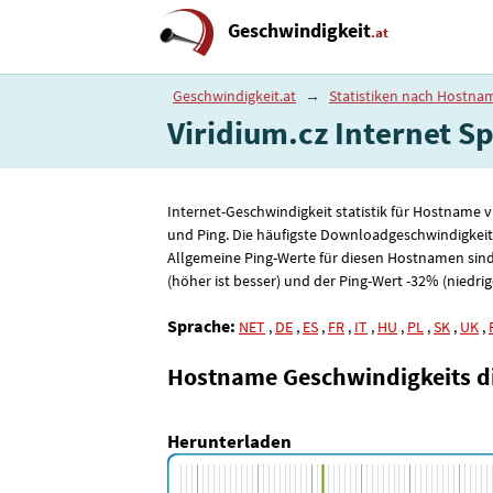
Geschwindigkeit
.at
Geschwindigkeit.at
→
Statistiken nach Hostna
Viridium.cz Internet Spe
Internet-Geschwindigkeit statistik für Hostname 
und Ping. Die häufigste Downloadgeschwindigkeit
Allgemeine Ping-Werte für diesen Hostnamen sin
(höher ist besser) und der Ping-Wert -32% (niedrige
Sprache:
NET
,
DE
,
ES
,
FR
,
IT
,
HU
,
PL
,
SK
,
UK
,
Hostname Geschwindigkeits 
Herunterladen