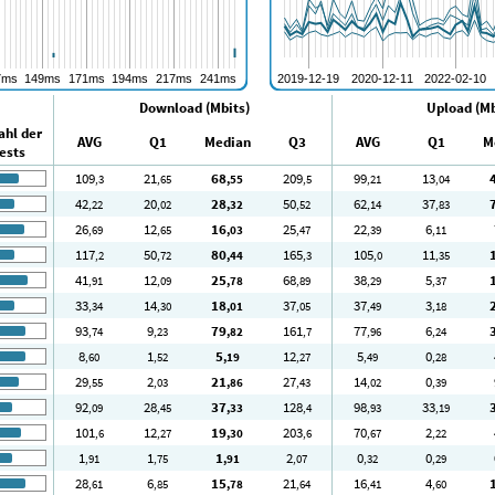
Download (Mbits)
Upload (Mb
ahl der
AVG
Q1
Median
Q3
AVG
Q1
M
ests
109
21
68
209
99
13
,3
,65
,55
,5
,21
,04
42
20
28
50
62
37
,22
,02
,32
,52
,14
,83
26
12
16
25
22
6
,69
,65
,03
,47
,39
,11
117
50
80
165
105
11
,2
,72
,44
,3
,0
,35
41
12
25
68
38
5
,91
,09
,78
,89
,29
,37
33
14
18
37
37
3
,34
,30
,01
,05
,49
,18
93
9
79
161
77
6
,74
,23
,82
,7
,96
,24
8
1
5
12
5
0
,60
,52
,19
,27
,49
,28
29
2
21
27
14
0
,55
,03
,86
,43
,02
,39
92
28
37
128
98
33
,09
,45
,33
,4
,93
,19
101
12
19
203
70
2
,6
,27
,30
,6
,67
,22
1
1
1
2
0
0
,91
,75
,91
,07
,32
,29
28
6
15
21
16
4
,61
,85
,78
,64
,41
,60