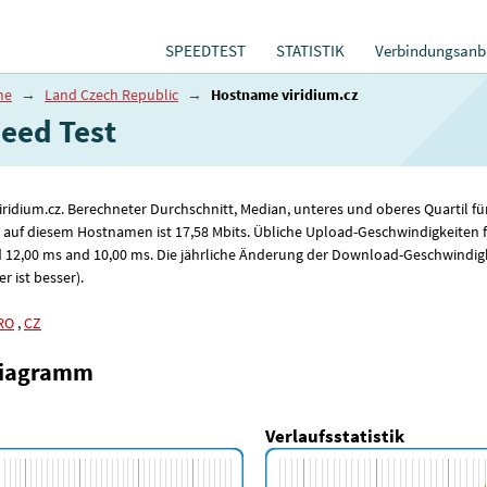
SPEEDTEST
STATISTIK
Verbindungsanbi
me
→
Land Czech Republic
→
Hostname viridium.cz
ed ​​Test
viridium.cz. Berechneter Durchschnitt, Median, unteres und oberes Quartil
 auf diesem Hostnamen ist 17
,58
Mbits. Übliche Upload-Geschwindigkeiten 
d 12
,00
ms and 10
,00
ms. Die jährliche Änderung der Download-Geschwindig
r ist besser).
RO
,
CZ
diagramm
Verlaufsstatistik