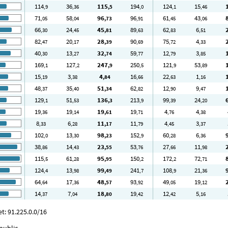
114
36
115
194
124
15
,9
,36
,5
,0
,1
,46
71
58
96
96
61
43
,05
,04
,73
,91
,45
,06
66
24
45
89
62
6
,30
,45
,81
,63
,83
,51
82
20
28
90
75
4
,47
,17
,39
,69
,72
,33
40
13
32
59
12
3
,30
,27
,74
,77
,79
,85
169
127
247
250
121
53
,1
,2
,9
,5
,9
,89
15
3
4
16
22
1
,19
,38
,84
,66
,63
,16
48
35
51
62
12
9
,37
,40
,34
,82
,90
,47
129
51
136
213
99
24
,1
,53
,3
,9
,39
,20
19
19
19
19
4
4
,36
,14
,61
,71
,76
,38
8
6
11
11
4
3
,33
,28
,17
,79
,45
,37
102
13
98
152
60
6
,0
,30
,23
,9
,28
,36
38
14
23
53
27
11
,86
,43
,55
,76
,66
,98
115
61
95
150
172
72
,5
,28
,95
,2
,2
,71
124
13
99
241
108
21
,4
,98
,49
,7
,9
,36
64
17
48
93
49
19
,64
,36
,57
,92
,05
,12
14
7
18
19
12
5
,37
,04
,80
,42
,42
,16
: 91.225.0.0/16
public