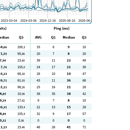
its)
Ping (ms)
edian
Q3
AVG
Q1
Median
Q3
44
200
33
8
9
10
,66
,3
71
95
20
7
8
20
,55
,86
7
23
39
11
22
49
,90
,60
17
155
24
17
21
30
,76
,0
16
68
28
10
10
47
,23
,28
26
61
43
11
36
68
,71
,03
31
98
25
16
21
28
,11
,26
4
10
38
35
38
42
,85
,06
9
27
9
7
8
10
,29
,62
36
133
22
13
15
28
,31
,4
4
155
32
9
17
57
,89
,4
0
0
0
0
0
0
,32
,36
11
23
48
26
41
71
,15
,45