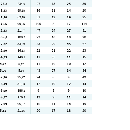
126
234
27
13
25
39
,3
,9
81
89
16
11
14
20
,53
,88
21
63
31
12
14
25
,16
,10
27
99
105
8
17
114
,66
,06
12
21
47
24
27
51
,53
,47
103
180
22
10
10
28
,8
,9
12
33
43
20
45
67
,22
,69
12
16
22
21
22
23
,90
,33
64
140
11
8
11
15
,95
,1
4
5
11
10
10
12
,72
,12
5
5
43
27
34
54
,06
,84
92
95
24
8
9
49
,30
,47
26
31
12
10
12
14
,49
,83
86
186
9
8
9
10
,69
,2
99
176
12
9
11
14
,97
,2
22
95
16
11
14
19
,99
,57
5
21
20
17
18
20
,51
,36