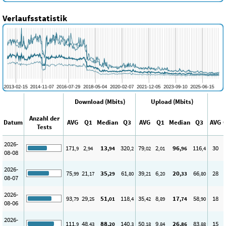
Verlaufsstatistik
Download (Mbits)
Upload (Mbits)
Anzahl der
Datum
AVG
Q1
Median
Q3
AVG
Q1
Median
Q3
AVG
Tests
2026-
171
2
13
320
79
2
96
116
30
,9
,94
,94
,2
,02
,01
,96
,4
08-08
2026-
75
21
35
61
39
6
20
66
28
,99
,17
,29
,80
,21
,20
,33
,80
08-07
2026-
93
29
51
118
35
8
17
58
18
,79
,25
,01
,4
,42
,89
,74
,90
08-06
2026-
111
48
88
140
50
9
26
83
15
,9
,43
,20
,3
,18
,84
,86
,88