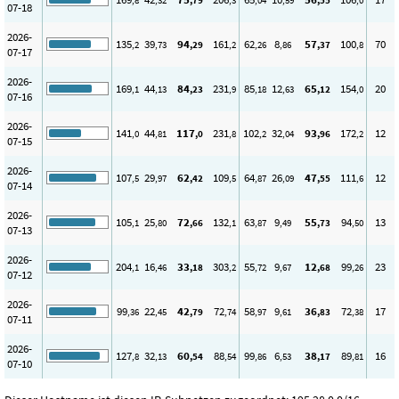
,8
,32
,79
,3
,04
,59
,55
,0
07-18
2026-
135
39
94
161
62
8
57
100
70
,2
,73
,29
,2
,26
,86
,37
,8
07-17
2026-
169
44
84
231
85
12
65
154
20
,1
,13
,23
,9
,18
,63
,12
,0
07-16
2026-
141
44
117
231
102
32
93
172
12
,0
,81
,0
,8
,2
,04
,96
,2
07-15
2026-
107
29
62
109
64
26
47
111
12
,5
,97
,42
,5
,87
,09
,55
,6
07-14
2026-
105
25
72
132
63
9
55
94
13
,1
,80
,66
,1
,87
,49
,73
,50
07-13
2026-
204
16
33
303
55
9
12
99
23
,1
,46
,18
,2
,72
,67
,68
,26
07-12
2026-
99
22
42
72
58
9
36
72
17
,36
,45
,79
,74
,97
,61
,83
,38
07-11
2026-
127
32
60
88
99
6
38
89
16
,8
,13
,54
,54
,86
,53
,17
,81
07-10