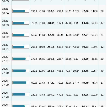
08-05
2026-
191
21
144
294
65
17
52
112
20
,6
,53
,3
,8
,51
,21
,80
,0
08-04
2026-
76
21
38
112
37
7
14
60
17
,99
,00
,95
,0
,20
,91
,26
,74
08-03
2026-
68
14
42
88
47
32
42
63
21
,77
,58
,70
,19
,35
,87
,54
,74
08-02
2026-
295
30
250
513
98
43
89
129
12
,0
,20
,6
,9
,04
,68
,93
,1
08-01
2026-
179
56
106
226
58
9
38
85
20
,6
,85
,1
,4
,56
,15
,59
,51
07-31
2026-
250
61
186
493
70
10
63
105
40
,1
,96
,6
,8
,67
,27
,48
,7
07-30
2026-
60
23
47
79
59
17
49
78
17
,78
,63
,32
,09
,06
,77
,49
,74
07-29
2026-
252
43
104
472
71
9
63
101
12
,8
,68
,2
,9
,31
,67
,68
,9
07-28
2026-
85
32
55
103
50
9
10
58
15
,13
,05
,09
,0
,95
,70
,47
,57