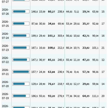
07-27
2026-
146
15
80
238
44
5
19
63
15
,8
,09
,27
,9
,83
,12
,74
,90
07-26
2026-
87
30
34
69
53
29
35
92
17
,68
,50
,60
,90
,34
,02
,37
,68
07-25
2026-
199
29
101
303
56
10
42
90
16
,3
,43
,2
,4
,82
,82
,71
,04
07-24
2026-
167
16
108
212
66
10
23
101
21
,1
,63
,6
,0
,24
,71
,82
,1
07-23
2026-
147
36
85
240
55
11
47
95
12
,2
,97
,32
,3
,40
,19
,23
,51
07-22
2026-
157
24
63
236
76
8
57
96
17
,7
,39
,88
,9
,48
,41
,78
,55
07-21
2026-
129
28
76
218
43
12
29
59
14
,4
,90
,67
,7
,32
,17
,81
,56
07-20
2026-
186
55
93
276
77
34
64
111
20
,5
,61
,20
,9
,36
,32
,35
,3
07-19
2026-
169
42
75
206
65
10
56
106
17