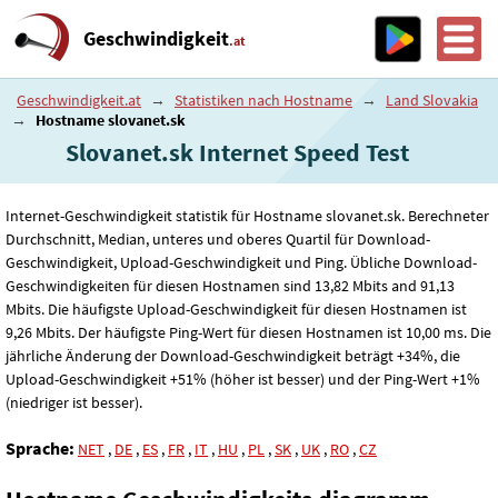
Geschwindigkeit
.at
Geschwindigkeit.at
→
Statistiken nach Hostname
→
Land Slovakia
→
Hostname slovanet.sk
Slovanet.sk Internet Speed ​​Test
Internet-Geschwindigkeit statistik für Hostname slovanet.sk. Berechneter
Durchschnitt, Median, unteres und oberes Quartil für Download-
Geschwindigkeit, Upload-Geschwindigkeit und Ping. Übliche Download-
Geschwindigkeiten für diesen Hostnamen sind 13
,82
Mbits and 91
,13
Mbits. Die häufigste Upload-Geschwindigkeit für diesen Hostnamen ist
9
,26
Mbits. Der häufigste Ping-Wert für diesen Hostnamen ist 10
,00
ms. Die
jährliche Änderung der Download-Geschwindigkeit beträgt +34%, die
Upload-Geschwindigkeit +51% (höher ist besser) und der Ping-Wert +1%
(niedriger ist besser).
Sprache:
NET
,
DE
,
ES
,
FR
,
IT
,
HU
,
PL
,
SK
,
UK
,
RO
,
CZ