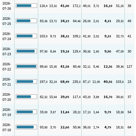
2026-
116
13
41
172
46
3
16
51
38
,4
,32
,00
,2
,01
,72
,10
,25
07-26
2026-
83
13
34
64
26
2
4
29
49
,36
,72
,15
,48
,09
,01
,33
,32
07-25
2026-
103
9
38
109
41
2
9
32
41
,9
,73
,32
,2
,30
,02
,33
,73
07-24
2026-
97
6
19
129
36
1
9
47
30
,90
,84
,18
,4
,58
,60
,90
,09
07-23
2026-
89
15
41
80
32
5
12
39
127
,60
,35
,58
,48
,11
,46
,56
,36
07-22
2026-
197
32
68
235
87
11
40
103
23
,0
,24
,49
,0
,17
,90
,56
,8
07-21
2026-
82
15
39
117
43
3
16
34
37
,32
,64
,05
,4
,20
,89
,70
,81
07-20
2026-
33
3
11
28
17
1
9
18
54
,00
,57
,84
,22
,13
,64
,79
,38
07-19
2026-
93
3
22
50
36
1
4
18
64
,80
,70
,60
,96
,03
,74
,79
,31
07-18