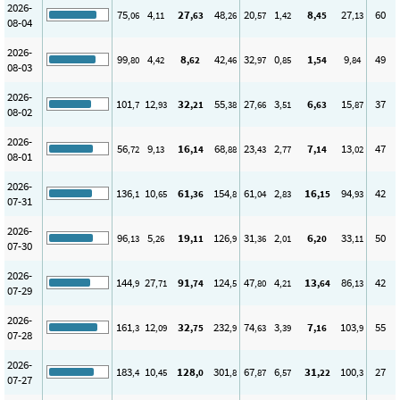
2026-
75
4
27
48
20
1
8
27
60
,06
,11
,63
,26
,57
,42
,45
,13
08-04
2026-
99
4
8
42
32
0
1
9
49
,80
,42
,62
,46
,97
,85
,54
,84
08-03
2026-
101
12
32
55
27
3
6
15
37
,7
,93
,21
,38
,66
,51
,63
,87
08-02
2026-
56
9
16
68
23
2
7
13
47
,72
,13
,14
,88
,43
,77
,14
,02
08-01
2026-
136
10
61
154
61
2
16
94
42
,1
,65
,36
,8
,04
,83
,15
,93
07-31
2026-
96
5
19
126
31
2
6
33
50
,13
,26
,11
,9
,36
,01
,20
,11
07-30
2026-
144
27
91
124
47
4
13
86
42
,9
,71
,74
,5
,80
,21
,64
,13
07-29
2026-
161
12
32
232
74
3
7
103
55
,3
,09
,75
,9
,63
,39
,16
,9
07-28
2026-
183
10
128
301
67
6
31
100
27
,4
,45
,0
,8
,87
,57
,22
,3
07-27