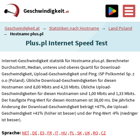
Geschwindigkeit
.at
Geschwindigkeit.at
→
Statistiken nach Hostname
→
Land Poland
→
Hostname plus.pl
Plus.pl Internet Speed ​​Test
Internet-Geschwindigkeit statistik für Hostname plus.pl. Berechneter
Durchschnitt, Median, unteres und oberes Quartil für Download-
Geschwindigkeit, Upload-Geschwindigkeit und Ping. ISP Polkomtel Sp. z
o.o (Poland). Übliche Download-Geschwindigkeiten für diesen
Hostnamen sind 8
,00
Mbits and 4
,10
Mbits. Übliche Upload-
Geschwindigkeiten für diesen Hostnamen sind 1
,00
Mbits and 1
,33
Mbits.
Der häufigste Ping-Wert für diesen Hostnamen ist 38
,00
ms. Die jährliche
Änderung der Download-Geschwindigkeit beträgt +47%, die Upload-
Geschwindigkeit +41% (höher ist besser) und der Ping-Wert -9% (niedriger
ist besser).
Sprache:
NET
,
DE
,
ES
,
FR
,
IT
,
HU
,
PL
,
SK
,
UK
,
RO
,
CZ