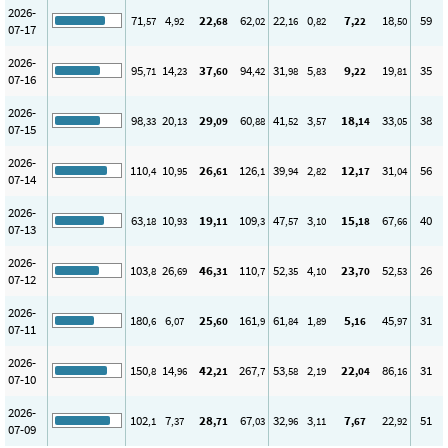
2026-
71
4
22
62
22
0
7
18
59
,57
,92
,68
,02
,16
,82
,22
,50
07-17
2026-
95
14
37
94
31
5
9
19
35
,71
,23
,60
,42
,98
,83
,22
,81
07-16
2026-
98
20
29
60
41
3
18
33
38
,33
,13
,09
,88
,52
,57
,14
,05
07-15
2026-
110
10
26
126
39
2
12
31
56
,4
,95
,61
,1
,94
,82
,17
,04
07-14
2026-
63
10
19
109
47
3
15
67
40
,18
,93
,11
,3
,57
,10
,18
,66
07-13
2026-
103
26
46
110
52
4
23
52
26
,8
,69
,31
,7
,35
,10
,70
,53
07-12
2026-
180
6
25
161
61
1
5
45
31
,6
,07
,60
,9
,84
,89
,16
,97
07-11
2026-
150
14
42
267
53
2
22
86
31
,8
,96
,21
,7
,58
,19
,04
,16
07-10
2026-
102
7
28
67
32
3
7
22
51
,1
,37
,71
,03
,96
,11
,67
,92
07-09