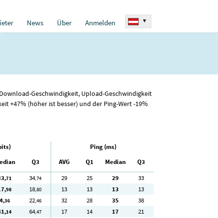
▾
eter
News
Über
Anmelden
ür Download-Geschwindigkeit, Upload-Geschwindigkeit
eit +47% (höher ist besser) und der Ping-Wert -19%
its)
Ping (ms)
edian
Q3
AVG
Q1
Median
Q3
33
34
29
25
29
33
,71
,74
17
18
13
13
13
13
,98
,80
4
22
32
28
35
38
,36
,46
41
64
17
14
17
21
,14
,47