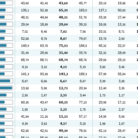
43
41
43
45
20
19
,60
,43
,60
,77
,15
,88
135
52
65
183
137
50
,1
,38
,39
,0
,2
,83
48
44
48
51
33
27
,31
,84
,31
,78
,35
,44
29
18
29
39
16
13
,04
,89
,04
,20
,05
,16
7
6
7
7
10
8
,02
,48
,02
,56
,31
,71
52
8
8
74
15
2
,68
,78
,87
,67
,78
,60
140
63
75
184
45
32
,4
,78
,53
,5
,32
,57
31
29
31
33
32
28
,40
,06
,40
,75
,32
,09
68
68
68
68
29
29
,74
,71
,74
,78
,56
,23
4
3
4
5
3
3
,15
,10
,15
,19
,60
,45
141
93
141
189
57
55
,3
,38
,3
,3
,99
,54
6
6
6
6
3
3
,67
,66
,67
,67
,39
,38
13
5
12
20
12
3
,58
,98
,73
,34
,40
,35
2
1
2
3
1
1
,55
,67
,55
,44
,73
,17
60
43
60
77
20
17
,35
,47
,35
,23
,95
,22
1
1
1
1
2
2
,55
,19
,25
,75
,64
,37
41
11
11
57
14
5
,84
,26
,33
,17
,95
,56
4
3
4
5
1
1
,39
,63
,57
,25
,98
,67
62
42
49
76
42
26
,85
,01
,30
,91
,13
,47
55
55
55
55
22
22
,13
,06
,13
,19
,72
,65