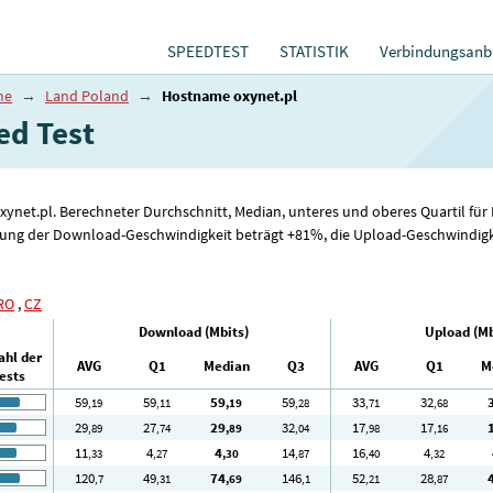
SPEEDTEST
STATISTIK
Verbindungsanbi
me
→
Land Poland
→
Hostname oxynet.pl
 ​​Test
oxynet.pl. Berechneter Durchschnitt, Median, unteres und oberes Quartil f
erung der Download-Geschwindigkeit beträgt +81%, die Upload-Geschwindigk
RO
,
CZ
Download (Mbits)
Upload (Mb
ahl der
AVG
Q1
Median
Q3
AVG
Q1
M
ests
59
59
59
59
33
32
,19
,11
,19
,28
,71
,68
29
27
29
32
17
17
,89
,74
,89
,04
,98
,16
11
4
4
14
16
4
,33
,27
,30
,87
,40
,32
120
49
74
146
52
28
,7
,31
,69
,1
,21
,87