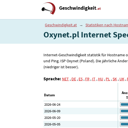
Geschwindigkeit
.at
Geschwindigkeit.at
→
Statistiken nach Hostna
Oxynet.pl Internet Speed
Internet-Geschwindigkeit statistik für Hostname 
und Ping. ISP Oxynet (Poland). Die jährliche Änd
(niedriger ist besser).
Sprache:
NET
,
DE
,
ES
,
FR
,
IT
,
HU
,
PL
,
SK
,
UK
,
Anz
Datum
T
2026-06-24
2026-06-09
2026-05-20
2026-05-05