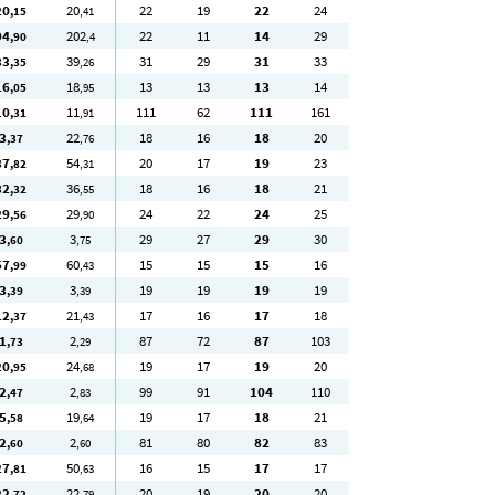
20
20
22
19
22
24
,15
,41
94
202
22
11
14
29
,90
,4
33
39
31
29
31
33
,35
,26
16
18
13
13
13
14
,05
,95
10
11
111
62
111
161
,31
,91
3
22
18
16
18
20
,37
,76
37
54
20
17
19
23
,82
,31
32
36
18
16
18
21
,32
,55
29
29
24
22
24
25
,56
,90
3
3
29
27
29
30
,60
,75
57
60
15
15
15
16
,99
,43
3
3
19
19
19
19
,39
,39
12
21
17
16
17
18
,37
,43
1
2
87
72
87
103
,73
,29
20
24
19
17
19
20
,95
,68
2
2
99
91
104
110
,47
,83
5
19
19
17
18
21
,58
,64
2
2
81
80
82
83
,60
,60
27
50
16
15
17
17
,81
,63
22
22
20
19
20
20
,72
,79