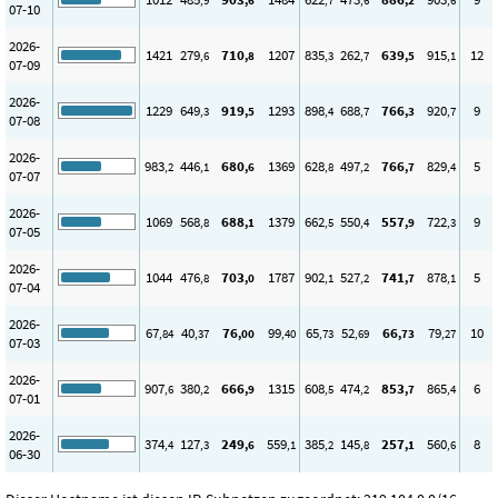
,9
,6
,7
,6
,2
,6
07-10
2026-
1421
279
710
1207
835
262
639
915
12
,6
,8
,3
,7
,5
,1
07-09
2026-
1229
649
919
1293
898
688
766
920
9
,3
,5
,4
,7
,3
,7
07-08
2026-
983
446
680
1369
628
497
766
829
5
,2
,1
,6
,8
,2
,7
,4
07-07
2026-
1069
568
688
1379
662
550
557
722
9
,8
,1
,5
,4
,9
,3
07-05
2026-
1044
476
703
1787
902
527
741
878
5
,8
,0
,1
,2
,7
,1
07-04
2026-
67
40
76
99
65
52
66
79
10
,84
,37
,00
,40
,73
,69
,73
,27
07-03
2026-
907
380
666
1315
608
474
853
865
6
,6
,2
,9
,5
,2
,7
,4
07-01
2026-
374
127
249
559
385
145
257
560
8
,4
,3
,6
,1
,2
,8
,1
,6
06-30