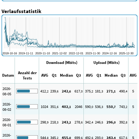
Verlaufsstatistik
Download (Mbits)
Upload (Mbits)
Anzahl der
Datum
AVG
Q1
Median
Q3
AVG
Q1
Median
Q3
AVG
Tests
2026-
412
239
242
617
375
181
271
490
5
,2
,6
,6
,0
,2
,3
,1
,4
08-05
2026-
1024
351
402
2046
590
536
550
743
5
,6
,1
,0
,3
,7
,2
08-02
2026-
298
218
243
278
342
246
296
392
9
,9
,3
,2
,6
,4
,5
,0
,8
08-01
2026-
544
345
455
699
492
293
343
617
5
,8
,2
,0
,6
,6
,0
,4
,5