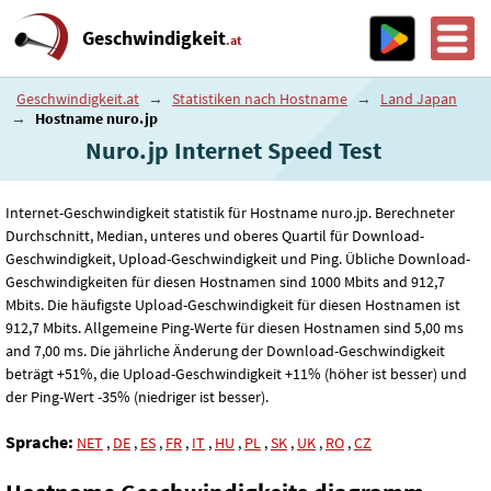
Geschwindigkeit
.at
Geschwindigkeit.at
→
Statistiken nach Hostname
→
Land Japan
→
Hostname nuro.jp
Nuro.jp Internet Speed ​​Test
Internet-Geschwindigkeit statistik für Hostname nuro.jp. Berechneter
Durchschnitt, Median, unteres und oberes Quartil für Download-
Geschwindigkeit, Upload-Geschwindigkeit und Ping. Übliche Download-
Geschwindigkeiten für diesen Hostnamen sind 1000 Mbits and 912
,7
Mbits. Die häufigste Upload-Geschwindigkeit für diesen Hostnamen ist
912
,7
Mbits. Allgemeine Ping-Werte für diesen Hostnamen sind 5
,00
ms
and 7
,00
ms. Die jährliche Änderung der Download-Geschwindigkeit
beträgt +51%, die Upload-Geschwindigkeit +11% (höher ist besser) und
der Ping-Wert -35% (niedriger ist besser).
Sprache:
NET
,
DE
,
ES
,
FR
,
IT
,
HU
,
PL
,
SK
,
UK
,
RO
,
CZ