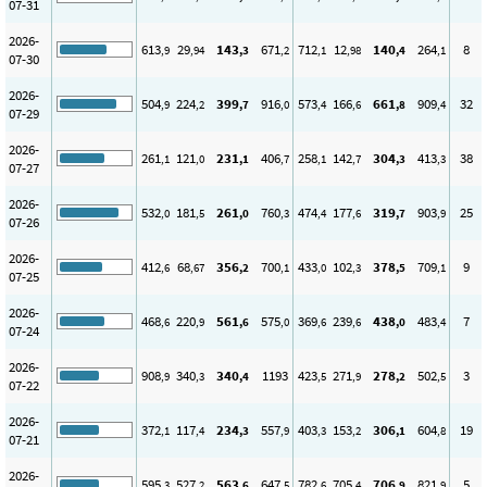
07-31
2026-
613
29
143
671
712
12
140
264
8
,9
,94
,3
,2
,1
,98
,4
,1
07-30
2026-
504
224
399
916
573
166
661
909
32
,9
,2
,7
,0
,4
,6
,8
,4
07-29
2026-
261
121
231
406
258
142
304
413
38
,1
,0
,1
,7
,1
,7
,3
,3
07-27
2026-
532
181
261
760
474
177
319
903
25
,0
,5
,0
,3
,4
,6
,7
,9
07-26
2026-
412
68
356
700
433
102
378
709
9
,6
,67
,2
,1
,0
,3
,5
,1
07-25
2026-
468
220
561
575
369
239
438
483
7
,6
,9
,6
,0
,6
,6
,0
,4
07-24
2026-
908
340
340
1193
423
271
278
502
3
,9
,3
,4
,5
,9
,2
,5
07-22
2026-
372
117
234
557
403
153
306
604
19
,1
,4
,3
,9
,3
,2
,1
,8
07-21
2026-
595
527
563
647
782
705
706
821
5
,3
,2
,6
,5
,6
,4
,9
,9