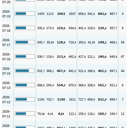
07-20
2026-
1433
1113
2003
2037
658
541
882
887
4
,8
,5
,0
,7
07-19
2026-
335
173
210
434
441
218
229
557
6
,5
,9
,6
,5
,4
,9
,2
,7
07-18
2026-
545
35
128
719
293
41
144
469
54
,7
,69
,9
,4
,6
,99
,2
,1
07-17
2026-
336
119
213
492
427
121
240
640
87
,7
,0
,4
,8
,8
,1
,0
,6
07-16
2026-
532
368
467
841
521
286
461
897
44
,7
,2
,9
,0
,8
,8
,5
,2
07-15
2026-
566
250
554
870
568
208
561
921
6
,6
,4
,3
,5
,4
,9
,7
,2
07-13
2026-
1154
732
1190
1611
727
659
831
899
7
,7
,7
,9
,9
,7
07-12
2026-
76
4
4
112
155
118
160
194
12
,06
,43
,81
,1
,0
,1
,7
,7
07-11
2026-
1012
485
903
1484
622
473
886
903
9