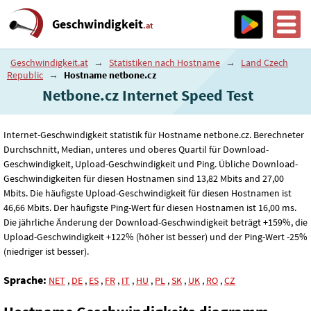
Geschwindigkeit
.at
Geschwindigkeit.at
→
Statistiken nach Hostname
→
Land Czech
Republic
→
Hostname netbone.cz
Netbone.cz Internet Speed ​​Test
Internet-Geschwindigkeit statistik für Hostname netbone.cz. Berechneter
Durchschnitt, Median, unteres und oberes Quartil für Download-
Geschwindigkeit, Upload-Geschwindigkeit und Ping. Übliche Download-
Geschwindigkeiten für diesen Hostnamen sind 13
,82
Mbits and 27
,00
Mbits. Die häufigste Upload-Geschwindigkeit für diesen Hostnamen ist
46
,66
Mbits. Der häufigste Ping-Wert für diesen Hostnamen ist 16
,00
ms.
Die jährliche Änderung der Download-Geschwindigkeit beträgt +159%, die
Upload-Geschwindigkeit +122% (höher ist besser) und der Ping-Wert -25%
(niedriger ist besser).
Sprache:
NET
,
DE
,
ES
,
FR
,
IT
,
HU
,
PL
,
SK
,
UK
,
RO
,
CZ