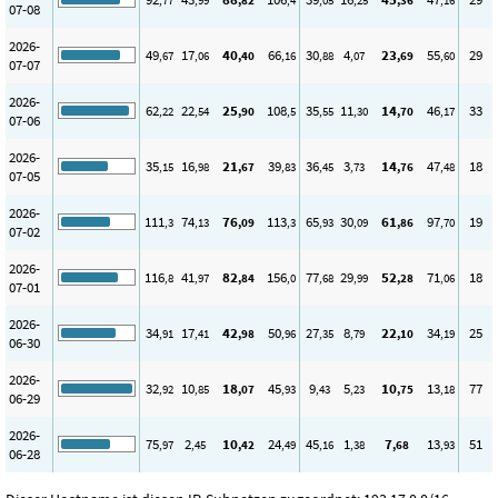
,77
,99
,82
,4
,05
,25
,36
,16
07-08
2026-
49
17
40
66
30
4
23
55
29
,67
,06
,40
,16
,88
,07
,69
,60
07-07
2026-
62
22
25
108
35
11
14
46
33
,22
,54
,90
,5
,55
,30
,70
,17
07-06
2026-
35
16
21
39
36
3
14
47
18
,15
,98
,67
,83
,45
,73
,76
,48
07-05
2026-
111
74
76
113
65
30
61
97
19
,3
,13
,09
,3
,93
,09
,86
,70
07-02
2026-
116
41
82
156
77
29
52
71
18
,8
,97
,84
,0
,68
,99
,28
,06
07-01
2026-
34
17
42
50
27
8
22
34
25
,91
,41
,98
,96
,35
,79
,10
,19
06-30
2026-
32
10
18
45
9
5
10
13
77
,92
,85
,07
,93
,43
,23
,75
,18
06-29
2026-
75
2
10
24
45
1
7
13
51
,97
,45
,42
,49
,16
,38
,68
,93
06-28