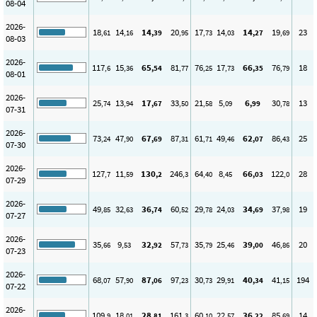
08-04
2026-
18
14
14
20
17
14
14
19
23
,61
,16
,39
,95
,73
,03
,27
,69
08-03
2026-
117
15
65
81
76
17
66
76
18
,6
,36
,54
,77
,25
,73
,35
,79
08-01
2026-
25
13
17
33
21
5
6
30
13
,74
,94
,67
,50
,58
,09
,99
,78
07-31
2026-
73
47
67
87
61
49
62
86
25
,24
,90
,69
,31
,71
,46
,07
,43
07-30
2026-
127
11
130
246
64
8
66
122
28
,7
,59
,2
,3
,40
,45
,03
,0
07-29
2026-
49
32
36
60
29
24
34
37
19
,85
,63
,74
,52
,78
,03
,69
,98
07-27
2026-
35
9
32
57
35
25
39
46
20
,66
,53
,92
,73
,79
,46
,00
,86
07-23
2026-
68
57
87
97
30
29
40
41
194
,07
,90
,06
,23
,73
,91
,34
,15
07-22
2026-
109
18
28
161
60
22
36
85
14
,9
,01
,81
,3
,10
,57
,22
,69