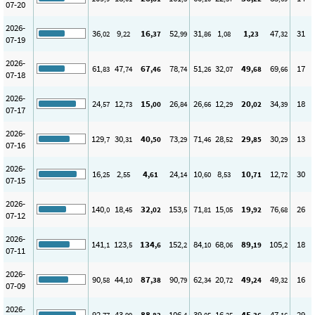
07-20
2026-
36
9
16
52
31
1
1
47
31
,02
,22
,37
,99
,86
,08
,23
,32
07-19
2026-
61
47
67
78
51
32
49
69
17
,83
,74
,46
,74
,26
,07
,68
,66
07-18
2026-
24
12
15
26
26
12
20
34
18
,57
,73
,00
,84
,66
,29
,02
,39
07-17
2026-
129
30
40
73
71
28
29
30
13
,7
,31
,50
,29
,46
,52
,85
,29
07-16
2026-
16
2
4
24
10
8
10
12
30
,25
,55
,61
,14
,60
,53
,71
,72
07-15
2026-
140
18
32
153
71
15
19
76
26
,0
,45
,02
,5
,81
,05
,92
,68
07-12
2026-
141
123
134
152
84
68
89
105
18
,1
,5
,6
,2
,10
,06
,19
,2
07-11
2026-
90
44
87
90
62
20
49
49
16
,58
,10
,38
,79
,34
,72
,24
,32
07-09
2026-
92
43
88
106
39
16
45
47
29