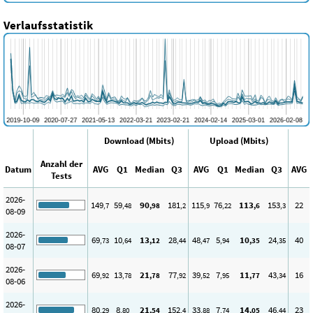
Verlaufsstatistik
Download (Mbits)
Upload (Mbits)
Anzahl der
Datum
AVG
Q1
Median
Q3
AVG
Q1
Median
Q3
AVG
Tests
2026-
149
59
90
181
115
76
113
153
22
,7
,48
,98
,2
,9
,22
,6
,3
08-09
2026-
69
10
13
28
48
5
10
24
40
,73
,64
,12
,44
,47
,94
,35
,35
08-07
2026-
69
13
21
77
39
7
11
43
16
,92
,78
,78
,92
,52
,95
,77
,34
08-06
2026-
80
8
21
152
33
7
14
46
23
,29
,80
,54
,4
,88
,74
,05
,44