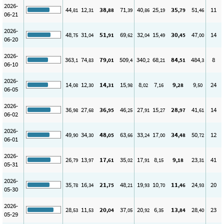
2026-
44
12
38
71
40
25
35
51
11
,81
,31
,88
,39
,86
,19
,79
,46
06-21
2026-
48
31
51
69
32
15
30
47
14
,75
,04
,91
,62
,04
,49
,45
,00
06-20
2026-
363
74
79
509
340
68
84
484
8
,1
,83
,01
,4
,2
,21
,51
,3
06-10
2026-
14
12
14
15
8
7
9
9
24
,08
,30
,31
,98
,02
,16
,28
,50
06-05
2026-
36
27
36
46
27
15
28
41
14
,98
,68
,95
,25
,91
,27
,97
,61
06-02
2026-
49
34
48
63
33
17
34
50
12
,90
,30
,05
,66
,24
,00
,48
,72
06-01
2026-
26
13
17
35
17
8
9
23
41
,79
,97
,61
,02
,91
,15
,18
,31
05-31
2026-
35
16
21
48
19
10
11
24
20
,78
,34
,75
,21
,93
,70
,46
,93
05-30
2026-
28
11
20
37
20
6
13
28
23
,53
,53
,04
,05
,92
,35
,84
,40
05-29