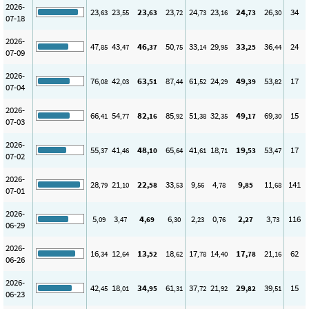
2026-
23
23
23
23
24
23
24
26
34
,63
,55
,63
,72
,73
,16
,73
,30
07-18
2026-
47
43
46
50
33
29
33
36
24
,85
,47
,37
,75
,14
,95
,25
,44
07-09
2026-
76
42
63
87
61
24
49
53
17
,08
,03
,51
,44
,52
,29
,39
,82
07-04
2026-
66
54
82
85
51
32
49
69
15
,41
,77
,16
,92
,38
,35
,17
,30
07-03
2026-
55
41
48
65
41
18
19
53
17
,37
,46
,10
,64
,61
,71
,53
,47
07-02
2026-
28
21
22
33
9
4
9
11
141
,79
,10
,58
,53
,56
,78
,85
,68
07-01
2026-
5
3
4
6
2
0
2
3
116
,09
,47
,69
,30
,23
,76
,27
,73
06-29
2026-
16
12
13
18
17
14
17
21
62
,34
,64
,52
,62
,78
,40
,78
,16
06-26
2026-
42
18
34
61
37
21
29
39
15
,45
,01
,95
,31
,72
,92
,82
,51
06-23