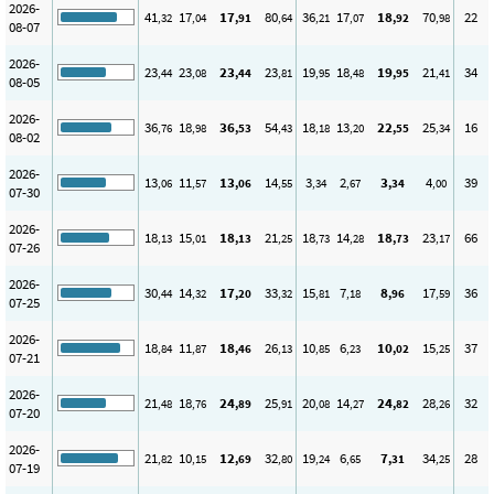
2026-
41
17
17
80
36
17
18
70
22
,32
,04
,91
,64
,21
,07
,92
,98
08-07
2026-
23
23
23
23
19
18
19
21
34
,44
,08
,44
,81
,95
,48
,95
,41
08-05
2026-
36
18
36
54
18
13
22
25
16
,76
,98
,53
,43
,18
,20
,55
,34
08-02
2026-
13
11
13
14
3
2
3
4
39
,06
,57
,06
,55
,34
,67
,34
,00
07-30
2026-
18
15
18
21
18
14
18
23
66
,13
,01
,13
,25
,73
,28
,73
,17
07-26
2026-
30
14
17
33
15
7
8
17
36
,44
,32
,20
,32
,81
,18
,96
,59
07-25
2026-
18
11
18
26
10
6
10
15
37
,84
,87
,46
,13
,85
,23
,02
,25
07-21
2026-
21
18
24
25
20
14
24
28
32
,48
,76
,89
,91
,08
,27
,82
,26
07-20
2026-
21
10
12
32
19
6
7
34
28
,82
,15
,69
,80
,24
,65
,31
,25
07-19