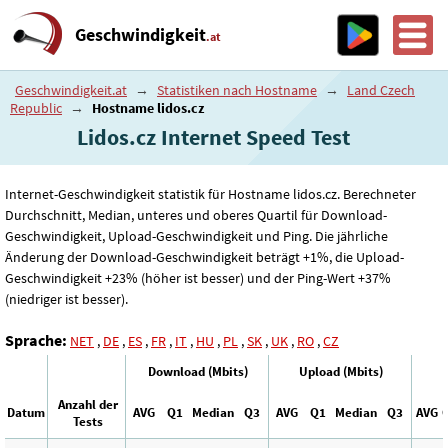
Geschwindigkeit
.at
Geschwindigkeit.at
→
Statistiken nach Hostname
→
Land Czech
Republic
→
Hostname lidos.cz
Lidos.cz Internet Speed ​​Test
Internet-Geschwindigkeit statistik für Hostname lidos.cz. Berechneter
Durchschnitt, Median, unteres und oberes Quartil für Download-
Geschwindigkeit, Upload-Geschwindigkeit und Ping. Die jährliche
Änderung der Download-Geschwindigkeit beträgt +1%, die Upload-
Geschwindigkeit +23% (höher ist besser) und der Ping-Wert +37%
(niedriger ist besser).
Sprache:
NET
,
DE
,
ES
,
FR
,
IT
,
HU
,
PL
,
SK
,
UK
,
RO
,
CZ
Download (Mbits)
Upload (Mbits)
Anzahl der
Datum
AVG
Q1
Median
Q3
AVG
Q1
Median
Q3
AVG
Tests