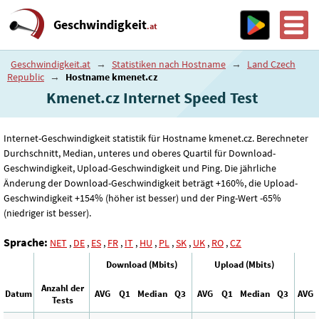
Geschwindigkeit
.at
Geschwindigkeit.at
→
Statistiken nach Hostname
→
Land Czech
Republic
→
Hostname kmenet.cz
Kmenet.cz Internet Speed ​​Test
Internet-Geschwindigkeit statistik für Hostname kmenet.cz. Berechneter
Durchschnitt, Median, unteres und oberes Quartil für Download-
Geschwindigkeit, Upload-Geschwindigkeit und Ping. Die jährliche
Änderung der Download-Geschwindigkeit beträgt +160%, die Upload-
Geschwindigkeit +154% (höher ist besser) und der Ping-Wert -65%
(niedriger ist besser).
Sprache:
NET
,
DE
,
ES
,
FR
,
IT
,
HU
,
PL
,
SK
,
UK
,
RO
,
CZ
Download (Mbits)
Upload (Mbits)
Anzahl der
Datum
AVG
Q1
Median
Q3
AVG
Q1
Median
Q3
AVG
Tests