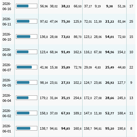
2026-
56
38
38
66
37
9
9
51
17
,96
,02
,22
,53
,17
,19
,38
,26
06-16
2026-
97
47
75
125
72
11
21
81
25
,62
,04
,30
,9
,01
,39
,22
,84
06-11
2026-
136
28
73
86
123
28
54
72
15
,8
,08
,02
,73
,2
,06
,01
,50
06-10
2026-
123
68
91
162
116
67
94
154
10
,4
,34
,49
,5
,2
,38
,56
,2
06-08
2026-
41
15
35
72
29
4
25
44
22
,98
,38
,89
,76
,09
,83
,49
,80
06-07
2026-
98
23
27
102
124
23
26
127
9
,14
,51
,53
,2
,7
,85
,92
,7
06-05
2026-
179
31
35
254
172
27
28
245
13
,2
,84
,15
,6
,0
,08
,66
,3
06-04
2026-
158
37
67
189
147
11
52
188
11
,3
,03
,93
,2
,0
,30
,77
,4
06-02
2026-
138
94
94
160
158
94
95
190
8
,7
,81
,85
,6
,7
,81
,10
,8
06-01