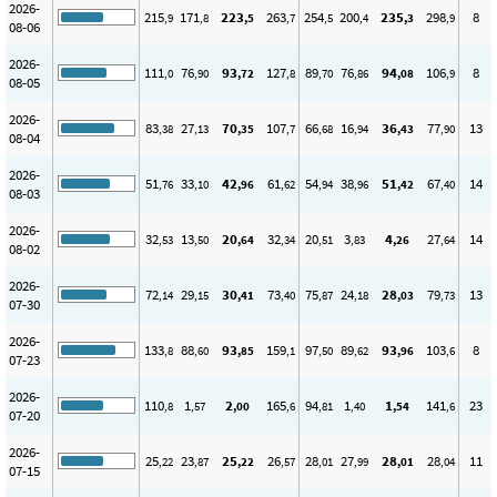
2026-
215
171
223
263
254
200
235
298
8
,9
,8
,5
,7
,5
,4
,3
,9
08-06
2026-
111
76
93
127
89
76
94
106
8
,0
,90
,72
,8
,70
,86
,08
,9
08-05
2026-
83
27
70
107
66
16
36
77
13
,38
,13
,35
,7
,68
,94
,43
,90
08-04
2026-
51
33
42
61
54
38
51
67
14
,76
,10
,96
,62
,94
,96
,42
,40
08-03
2026-
32
13
20
32
20
3
4
27
14
,53
,50
,64
,34
,51
,83
,26
,64
08-02
2026-
72
29
30
73
75
24
28
79
13
,14
,15
,41
,40
,87
,18
,03
,73
07-30
2026-
133
88
93
159
97
89
93
103
8
,8
,60
,85
,1
,50
,62
,96
,6
07-23
2026-
110
1
2
165
94
1
1
141
23
,8
,57
,00
,6
,81
,40
,54
,6
07-20
2026-
25
23
25
26
28
27
28
28
11
,22
,87
,22
,57
,01
,99
,01
,04
07-15