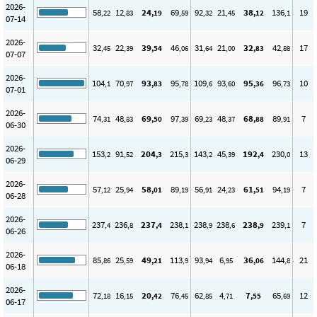
2026-
58
12
24
69
92
21
38
136
19
,22
,83
,19
,59
,32
,45
,12
,1
07-14
2026-
32
22
39
46
31
21
32
42
17
,45
,39
,54
,06
,64
,00
,83
,88
07-07
2026-
104
70
93
95
109
93
95
96
10
,1
,97
,83
,78
,6
,60
,36
,73
07-01
2026-
74
48
69
97
69
48
68
89
7
,31
,83
,50
,39
,23
,37
,88
,91
06-30
2026-
153
91
204
215
143
45
192
230
13
,2
,52
,3
,3
,2
,39
,4
,0
06-29
2026-
57
25
58
89
56
24
61
94
7
,12
,94
,01
,19
,91
,23
,51
,19
06-28
2026-
237
236
237
238
238
238
238
239
7
,4
,8
,4
,1
,9
,6
,9
,1
06-26
2026-
85
25
49
113
93
6
36
144
21
,86
,59
,21
,9
,94
,95
,06
,8
06-18
2026-
72
16
20
76
62
4
7
65
12
,18
,15
,42
,45
,85
,71
,55
,69
06-17