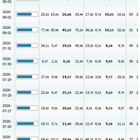
08-03
2026-
25
15
26
33
17
8
10
10
93
29
,53
,84
,88
,49
,68
,76
,03
,18
08-02
2026-
77
30
45
75
36
9
10
32
31
19
,98
,96
,19
,24
,58
,76
,15
,02
08-01
2026-
34
5
29
40
23
6
8
9
49
24
,11
,47
,59
,98
,03
,31
,28
,78
07-31
2026-
8
2
6
12
7
6
9
9
36
25
,37
,22
,38
,54
,39
,95
,45
,90
07-30
2026-
27
9
14
34
12
3
9
10
94
29
,04
,96
,57
,85
,68
,60
,77
,31
07-29
2026-
22
6
15
21
13
5
9
9
33
23
,84
,47
,14
,69
,70
,61
,10
,74
07-28
2026-
18
9
20
21
8
8
9
9
30
25
,92
,93
,60
,68
,51
,06
,76
,87
07-27
2026-
19
5
11
28
12
8
9
11
36
28
,72
,71
,40
,06
,47
,98
,38
,11
07-26
2026-
54
10
19
34
46
9
9
9
27
25
,41
,17
,86
,12
,25
,27
,43
,98