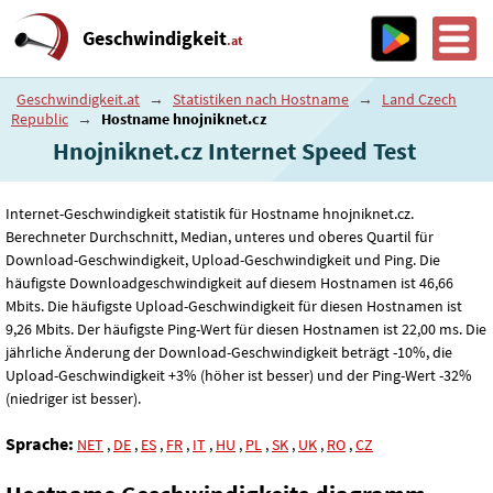
Geschwindigkeit
.at
Geschwindigkeit.at
→
Statistiken nach Hostname
→
Land Czech
Republic
→
Hostname hnojniknet.cz
Hnojniknet.cz Internet Speed ​​Test
Internet-Geschwindigkeit statistik für Hostname hnojniknet.cz.
Berechneter Durchschnitt, Median, unteres und oberes Quartil für
Download-Geschwindigkeit, Upload-Geschwindigkeit und Ping. Die
häufigste Downloadgeschwindigkeit auf diesem Hostnamen ist 46
,66
Mbits. Die häufigste Upload-Geschwindigkeit für diesen Hostnamen ist
9
,26
Mbits. Der häufigste Ping-Wert für diesen Hostnamen ist 22
,00
ms. Die
jährliche Änderung der Download-Geschwindigkeit beträgt -10%, die
Upload-Geschwindigkeit +3% (höher ist besser) und der Ping-Wert -32%
(niedriger ist besser).
Sprache:
NET
,
DE
,
ES
,
FR
,
IT
,
HU
,
PL
,
SK
,
UK
,
RO
,
CZ