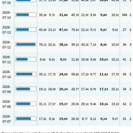
,71
,43
,86
,62
,56
,87
,64
,96
07-15
2026-
35
9
31
45
21
9
9
10
348
22
,28
,75
,84
,76
,91
,59
,80
,01
07-14
2026-
43
13
47
70
22
9
9
9
27
23
,39
,23
,43
,53
,10
,72
,87
,92
07-13
2026-
78
10
38
39
43
7
8
10
36
30
,13
,31
,16
,15
,25
,19
,96
,93
07-12
2026-
8
6
9
11
10
9
10
10
41
23
,66
,53
,55
,68
,08
,88
,03
,22
07-11
2026-
35
17
24
59
17
9
11
17
39
23
,11
,75
,99
,65
,20
,77
,42
,79
07-10
2026-
19
18
20
20
17
9
17
25
34
25
,12
,59
,24
,77
,44
,76
,53
,21
07-09
2026-
31
17
19
20
29
9
10
13
42
25
,11
,07
,37
,05
,14
,48
,16
,20
07-08
2026-
17
8
19
26
8
8
9
9
31
25
,62
,26
,05
,30
,77
,13
,14
,57
07-07