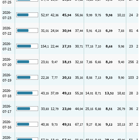
07-25
2026-
52
42
45
56
9
9
9
10
24
20
,97
,36
,94
,56
,99
,75
,98
,22
07-23
2026-
31
24
30
37
5
4
6
7
81
45
,01
,54
,94
,44
,91
,23
,39
,83
07-22
2026-
154
22
27
30
77
7
8
9
23
21
,1
,44
,55
,71
,15
,10
,68
,98
07-21
2026-
23
9
18
32
7
6
8
9
256
22
,51
,47
,15
,18
,85
,65
,20
,40
07-20
2026-
22
7
20
35
8
7
9
9
103
26
,28
,77
,32
,16
,56
,13
,33
,90
07-19
2026-
43
37
49
55
14
8
13
18
28
24
,15
,09
,22
,28
,01
,71
,52
,82
07-18
2026-
33
12
23
44
25
6
8
26
36
27
,83
,79
,00
,04
,15
,88
,51
,79
07-17
2026-
40
9
49
67
9
8
9
10
37
22
,35
,73
,51
,17
,27
,36
,12
,13
07-16
2026-
57
13
57
91
40
9
38
49
51
18