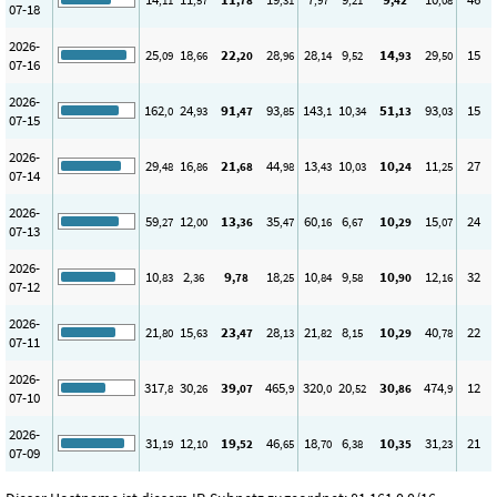
,11
,57
,78
,31
,97
,21
,42
,08
07-18
2026-
25
18
22
28
28
9
14
29
15
,09
,66
,20
,96
,14
,52
,93
,50
07-16
2026-
162
24
91
93
143
10
51
93
15
,0
,93
,47
,85
,1
,34
,13
,03
07-15
2026-
29
16
21
44
13
10
10
11
27
,48
,86
,68
,98
,43
,03
,24
,25
07-14
2026-
59
12
13
35
60
6
10
15
24
,27
,00
,36
,47
,16
,67
,29
,07
07-13
2026-
10
2
9
18
10
9
10
12
32
,83
,36
,78
,25
,84
,58
,90
,16
07-12
2026-
21
15
23
28
21
8
10
40
22
,80
,63
,47
,13
,82
,15
,29
,78
07-11
2026-
317
30
39
465
320
20
30
474
12
,8
,26
,07
,9
,0
,52
,86
,9
07-10
2026-
31
12
19
46
18
6
10
31
21
,19
,10
,52
,65
,70
,38
,35
,23
07-09