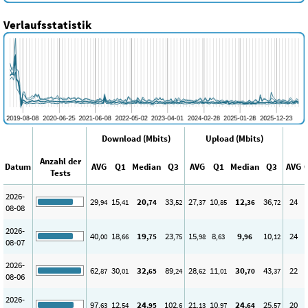
Verlaufsstatistik
Download (Mbits)
Upload (Mbits)
Anzahl der
Datum
AVG
Q1
Median
Q3
AVG
Q1
Median
Q3
AVG
Tests
2026-
29
15
20
33
27
10
12
36
24
,94
,41
,74
,52
,37
,85
,36
,72
08-08
2026-
40
18
19
23
15
8
9
10
24
,00
,66
,75
,75
,98
,63
,96
,12
08-07
2026-
62
30
32
89
28
11
30
43
22
,87
,01
,65
,24
,62
,01
,70
,37
08-06
2026-
97
12
24
102
21
10
24
25
20
,63
,54
,95
,6
,13
,97
,64
,57