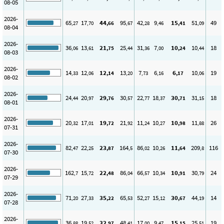
08-05
2026-
65
17
44
95
42
9
15
51
49
,27
,70
,66
,67
,28
,46
,41
,09
08-04
2026-
36
13
21
25
31
7
10
10
18
,06
,61
,75
,44
,36
,00
,24
,44
08-03
2026-
14
12
12
13
7
6
6
10
19
,33
,06
,14
,20
,73
,16
,17
,06
08-02
2026-
24
20
29
30
22
18
30
31
18
,44
,97
,76
,57
,77
,37
,71
,15
08-01
2026-
20
17
19
21
11
10
10
11
26
,32
,01
,72
,92
,24
,27
,98
,88
07-31
2026-
82
22
23
164
86
10
11
209
116
,47
,25
,87
,5
,02
,26
,64
,8
07-30
2026-
162
15
22
86
66
10
10
30
24
,7
,72
,48
,04
,57
,34
,91
,79
07-29
2026-
71
27
35
65
52
15
30
44
14
,20
,33
,22
,53
,27
,12
,67
,19
07-28
2026-
36
19
32
48
17
9
15
25
19
,88
,52
,97
,41
,00
,47
,15
,51