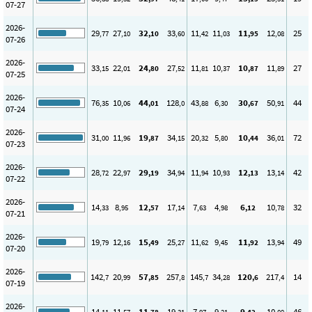
07-27
2026-
29
27
32
33
11
11
11
12
25
,77
,10
,10
,60
,42
,03
,95
,08
07-26
2026-
33
22
24
27
11
10
10
11
27
,15
,01
,80
,52
,81
,37
,87
,89
07-25
2026-
76
10
44
128
43
6
30
50
44
,35
,06
,01
,0
,88
,30
,67
,91
07-24
2026-
31
11
19
34
20
5
10
36
72
,00
,96
,87
,15
,32
,80
,44
,01
07-23
2026-
28
22
29
34
11
10
12
13
42
,72
,97
,19
,94
,94
,93
,13
,14
07-22
2026-
14
8
12
17
7
4
6
10
32
,33
,95
,57
,14
,63
,98
,12
,78
07-21
2026-
19
12
15
25
11
9
11
13
49
,79
,16
,49
,27
,62
,45
,92
,94
07-20
2026-
142
20
57
257
145
34
120
217
14
,7
,99
,85
,8
,7
,28
,6
,4
07-19
2026-
14
11
11
19
7
9
9
10
46