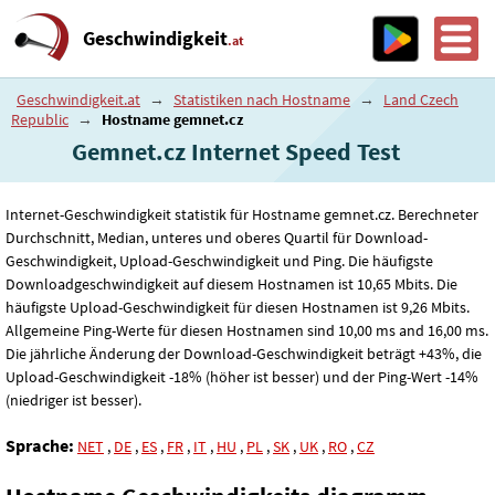
Geschwindigkeit
.at
Geschwindigkeit.at
→
Statistiken nach Hostname
→
Land Czech
Republic
→
Hostname gemnet.cz
Gemnet.cz Internet Speed ​​Test
Internet-Geschwindigkeit statistik für Hostname gemnet.cz. Berechneter
Durchschnitt, Median, unteres und oberes Quartil für Download-
Geschwindigkeit, Upload-Geschwindigkeit und Ping. Die häufigste
Downloadgeschwindigkeit auf diesem Hostnamen ist 10
,65
Mbits. Die
häufigste Upload-Geschwindigkeit für diesen Hostnamen ist 9
,26
Mbits.
Allgemeine Ping-Werte für diesen Hostnamen sind 10
,00
ms and 16
,00
ms.
Die jährliche Änderung der Download-Geschwindigkeit beträgt +43%, die
Upload-Geschwindigkeit -18% (höher ist besser) und der Ping-Wert -14%
(niedriger ist besser).
Sprache:
NET
,
DE
,
ES
,
FR
,
IT
,
HU
,
PL
,
SK
,
UK
,
RO
,
CZ