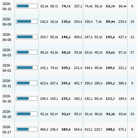
2026-
92
68
74
107
74
59
63
84
9
,34
,72
,73
,2
,46
,15
,79
,44
06-10
2026-
142
18
130
254
150
7
89
233
19
,9
,16
,0
,8
,9
,38
,44
,0
06-09
2026-
254
80
146
409
247
81
141
427
12
,7
,35
,2
,5
,5
,92
,6
,4
06-08
2026-
68
42
68
93
63
40
63
87
17
,20
,55
,20
,85
,62
,15
,62
,10
06-03
2026-
141
74
109
221
144
89
100
221
11
,1
,52
,1
,0
,6
,00
,5
,2
06-02
2026-
423
267
295
451
330
265
295
360
9
,6
,6
,6
,7
,5
,4
,2
,3
05-31
2026-
190
143
235
260
142
84
111
184
14
,4
,1
,3
,1
,2
,14
,7
,9
05-30
2026-
92
92
92
93
92
90
93
93
10
,26
,07
,67
,17
,43
,82
,38
,63
05-28
2026-
466
236
380
654
413
218
348
575
9
,9
,0
,4
,6
,2
,7
,0
,1
05-27