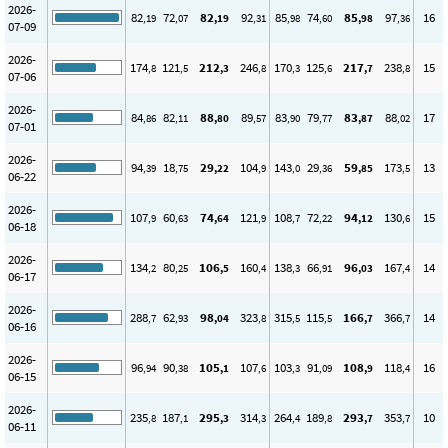
2026-
82
72
82
92
85
74
85
97
16
,19
,07
,19
,31
,98
,60
,98
,36
07-09
2026-
174
121
212
246
170
125
217
238
15
,8
,5
,3
,8
,3
,6
,7
,8
07-06
2026-
84
82
88
89
83
79
83
88
17
,86
,11
,80
,57
,90
,77
,87
,02
07-01
2026-
94
18
29
104
143
29
59
173
13
,39
,75
,22
,9
,0
,36
,85
,5
06-22
2026-
107
60
74
121
108
72
94
130
15
,9
,63
,64
,9
,7
,22
,12
,6
06-18
2026-
134
80
106
160
138
66
96
167
14
,2
,25
,5
,4
,3
,91
,03
,4
06-17
2026-
288
62
98
323
315
115
166
366
14
,7
,93
,04
,8
,5
,5
,7
,7
06-16
2026-
96
90
105
107
103
91
108
118
16
,94
,38
,1
,6
,3
,09
,9
,4
06-15
2026-
235
187
295
314
264
189
293
353
10
,8
,1
,3
,3
,4
,8
,7
,7
06-11