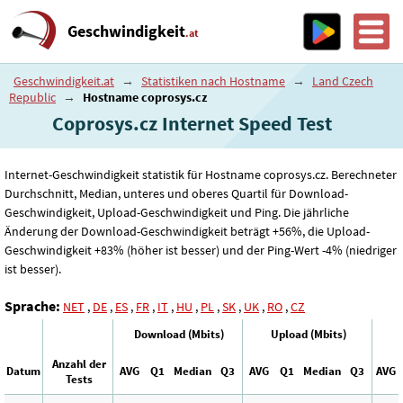
Geschwindigkeit
.at
Geschwindigkeit.at
→
Statistiken nach Hostname
→
Land Czech
Republic
→
Hostname coprosys.cz
Coprosys.cz Internet Speed ​​Test
Internet-Geschwindigkeit statistik für Hostname coprosys.cz. Berechneter
Durchschnitt, Median, unteres und oberes Quartil für Download-
Geschwindigkeit, Upload-Geschwindigkeit und Ping. Die jährliche
Änderung der Download-Geschwindigkeit beträgt +56%, die Upload-
Geschwindigkeit +83% (höher ist besser) und der Ping-Wert -4% (niedriger
ist besser).
Sprache:
NET
,
DE
,
ES
,
FR
,
IT
,
HU
,
PL
,
SK
,
UK
,
RO
,
CZ
Download (Mbits)
Upload (Mbits)
Anzahl der
Datum
AVG
Q1
Median
Q3
AVG
Q1
Median
Q3
AVG
Tests