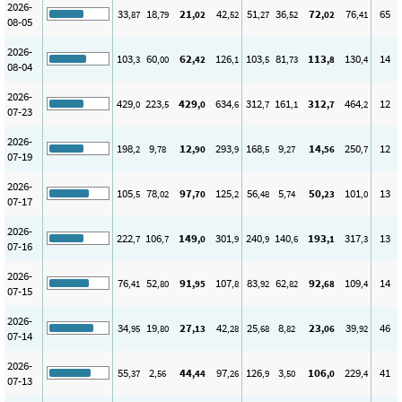
2026-
33
18
21
42
51
36
72
76
65
,87
,79
,02
,52
,27
,52
,02
,41
08-05
2026-
103
60
62
126
103
81
113
130
14
,3
,00
,42
,1
,5
,73
,8
,4
08-04
2026-
429
223
429
634
312
161
312
464
12
,0
,5
,0
,6
,7
,1
,7
,2
07-23
2026-
198
9
12
293
168
9
14
250
12
,2
,78
,90
,9
,5
,27
,56
,7
07-19
2026-
105
78
97
125
56
5
50
101
13
,5
,02
,70
,2
,48
,74
,23
,0
07-17
2026-
222
106
149
301
240
140
193
317
13
,7
,7
,0
,9
,9
,6
,1
,3
07-16
2026-
76
52
91
107
83
62
92
109
14
,41
,80
,95
,8
,92
,82
,68
,4
07-15
2026-
34
19
27
42
25
8
23
39
46
,95
,80
,13
,28
,68
,82
,06
,92
07-14
2026-
55
2
44
97
126
3
106
229
41
,37
,56
,44
,26
,9
,50
,0
,4
07-13