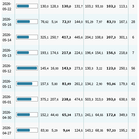
2026-
130
128
130
131
103
93
103
113
3
,0
,3
,0
,7
,2
,33
,2
,1
05-22
2026-
76
5
72
144
91
7
83
167
28
,62
,14
,57
,0
,29
,97
,73
,1
05-16
2026-
325
250
417
445
204
108
207
301
6
,1
,7
,3
,6
,2
,8
,3
,1
05-14
2026-
193
174
217
224
196
154
156
218
7
,1
,5
,8
,1
,4
,1
,5
,8
05-13
2026-
145
16
143
273
130
3
123
250
56
,4
,00
,9
,3
,3
,22
,0
,1
05-12
2026-
157
5
81
261
134
2
91
179
41
,5
,80
,49
,2
,2
,90
,06
,3
05-11
2026-
375
207
238
474
503
313
393
638
50
,2
,6
,6
,5
,3
,0
,0
,5
05-01
2026-
152
44
65
173
241
64
172
349
73
,2
,43
,34
,1
,1
,55
,8
,3
04-30
2026-
83
5
9
124
143
68
97
195
30
,30
,29
,64
,5
,2
,35
,33
,2
04-27