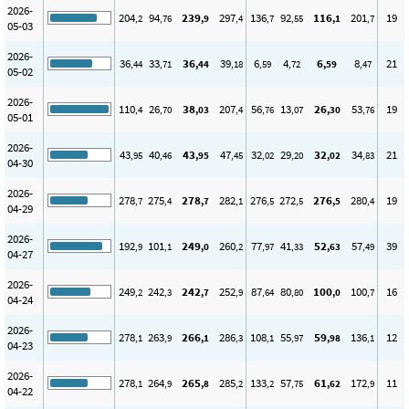
2026-
204
94
239
297
136
92
116
201
19
,2
,76
,9
,4
,7
,55
,1
,7
05-03
2026-
36
33
36
39
6
4
6
8
21
,44
,71
,44
,18
,59
,72
,59
,47
05-02
2026-
110
26
38
207
56
13
26
53
19
,4
,70
,03
,4
,76
,07
,30
,76
05-01
2026-
43
40
43
47
32
29
32
34
21
,95
,46
,95
,45
,02
,20
,02
,83
04-30
2026-
278
275
278
282
276
272
276
280
19
,7
,4
,7
,1
,5
,5
,5
,4
04-29
2026-
192
101
249
260
77
41
52
57
39
,9
,1
,0
,2
,97
,33
,63
,49
04-27
2026-
249
242
242
252
87
80
100
100
16
,2
,3
,7
,9
,64
,80
,0
,7
04-24
2026-
278
263
266
286
108
55
59
136
12
,1
,9
,1
,3
,1
,97
,98
,1
04-23
2026-
278
264
265
285
133
57
61
172
11
,1
,9
,8
,2
,2
,75
,62
,9
04-22