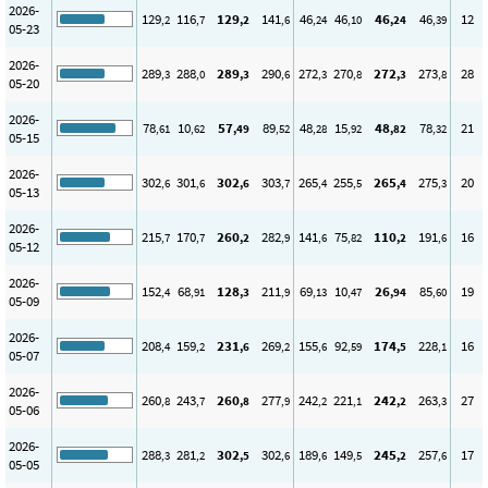
2026-
129
116
129
141
46
46
46
46
12
,2
,7
,2
,6
,24
,10
,24
,39
05-23
2026-
289
288
289
290
272
270
272
273
28
,3
,0
,3
,6
,3
,8
,3
,8
05-20
2026-
78
10
57
89
48
15
48
78
21
,61
,62
,49
,52
,28
,92
,82
,32
05-15
2026-
302
301
302
303
265
255
265
275
20
,6
,6
,6
,7
,4
,5
,4
,3
05-13
2026-
215
170
260
282
141
75
110
191
16
,7
,7
,2
,9
,6
,82
,2
,6
05-12
2026-
152
68
128
211
69
10
26
85
19
,4
,91
,3
,9
,13
,47
,94
,60
05-09
2026-
208
159
231
269
155
92
174
228
16
,4
,2
,6
,2
,6
,59
,5
,1
05-07
2026-
260
243
260
277
242
221
242
263
27
,8
,7
,8
,9
,2
,1
,2
,3
05-06
2026-
288
281
302
302
189
149
245
257
17
,3
,2
,5
,6
,6
,5
,2
,6
05-05