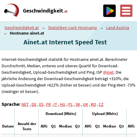
Geschwindigkeit
.at
Geschwindigkeit.at
→
Statistiken nach Hostname
→
Land Austria
→
Hostname ainet.at
Ainet.at Internet Speed ​​Test
Internet-Geschwindigkeit statistik für Hostname ainet.at. Berechneter
Durchschnitt, Median, unteres und oberes Quartil für Download-
Geschwindigkeit, Upload-Geschwindigkeit und Ping. ISP
@inet
. Die
jährliche Änderung der Download-Geschwindigkeit beträgt +310%, die
Upload-Geschwindigkeit +622% (höher ist besser) und der Ping-Wert -73%
(niedriger ist besser).
Sprache:
NET
,
DE
,
ES
,
FR
,
IT
,
HU
,
PL
,
SK
,
UK
,
RO
,
CZ
Download (Mbits)
Upload (Mbits)
Anzahl der
Datum
AVG
Q1
Median
Q3
AVG
Q1
Median
Q3
AVG
Tests