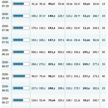
2026-
41
30
44
55
16
10
10
16
13
,25
,16
,87
,96
,66
,37
,60
,90
07-29
2026-
159
87
148
225
113
29
53
166
19
,2
,37
,5
,7
,2
,77
,23
,7
07-15
2026-
179
116
182
244
100
10
11
144
29
,5
,3
,8
,4
,2
,97
,29
,9
07-06
2026-
153
106
147
197
40
29
52
56
15
,1
,1
,9
,5
,01
,43
,68
,93
07-01
2026-
580
443
851
853
199
150
295
295
50
,2
,2
,8
,0
,3
,8
,2
,7
06-24
2026-
284
273
305
305
188
139
269
277
15
,2
,2
,2
,7
,0
,9
,7
,0
06-07
2026-
98
79
98
118
157
141
157
173
40
,57
,04
,57
,1
,2
,1
,2
,3
06-03
2026-
227
195
288
289
210
173
282
282
23
,0
,3
,1
,3
,1
,7
,6
,8
06-01
2026-
134
53
70
183
108
22
39
160
25
,5
,49
,08
,3
,7
,26
,67
,7
05-27